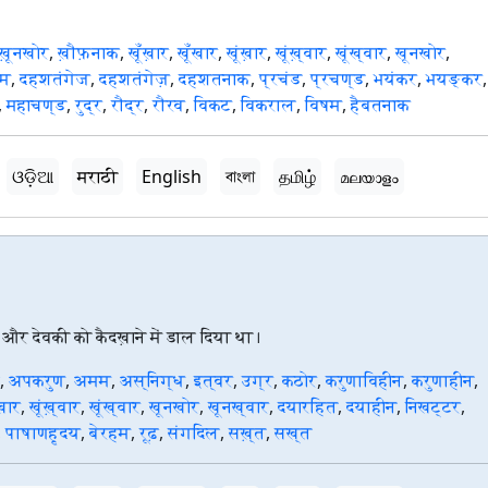
ख़ूनखोर
,
ख़ौफ़नाक
,
खूँख़ार
,
खूँखार
,
खूंख़ार
,
खूंख़्वार
,
खूंख्वार
,
खूनखोर
,
ाम
,
दहशतंगेज
,
दहशतंगेज़
,
दहशतनाक
,
प्रचंड
,
प्रचण्ड
,
भयंकर
,
भयङ्कर
,
,
महाचण्ड
,
रुद्र
,
रौद्र
,
रौरव
,
विकट
,
विकराल
,
विषम
,
हैबतनाक
ଓଡ଼ିଆ
मराठी
English
বাংলা
தமிழ்
മലയാളം
 और देवकी को कैदख़ाने में डाल दिया था।
,
अपकरुण
,
अमम
,
अस्निग्ध
,
इत्वर
,
उग्र
,
कठोर
,
करुणाविहीन
,
करुणाहीन
,
ख़ार
,
खूंख़्वार
,
खूंख्वार
,
खूनखोर
,
खूनख्वार
,
दयारहित
,
दयाहीन
,
निखट्टर
,
,
पाषाणहृदय
,
बेरहम
,
रूढ़
,
संगदिल
,
सख़्त
,
सख्त