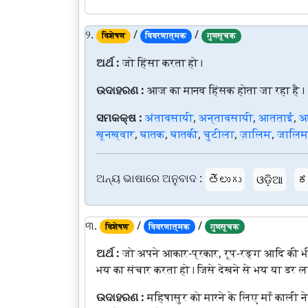
୨.
/
/
विशेषण
विवरणात्मक
गुणसूचक
ଅର୍ଥ :
जो हिंसा करता हो।
ଉଦାହରଣ :
आज का मानव हिंसक होता जा रहा है।
ସମକକ୍ଷ :
अंतावसायी
,
अन्तावसायी
,
आतताई
,
आ
खूनख्वार
,
घातक
,
घातकी
,
चुटीला
,
ज़ालिम
,
जालि
ଅନ୍ୟ ଭାଷାରେ ଅନୁବାଦ :
తెలుగు
ଓଡ଼ିଆ
ಕ
୩.
/
/
विशेषण
विवरणात्मक
गुणसूचक
ଅର୍ଥ :
जो अपने आकार-प्रकार, रूप-रङ्ग आदि की भ
भय का संचार करता हो। जिसे देखने से भय या डर ल
ଉଦାହରଣ :
महिषासुर को मारने के लिए माँ काली 