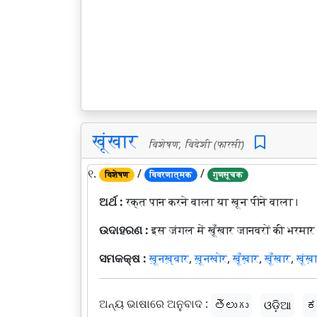
खूंखार
विशेषण, विदेशी (फारसी)
୧.
/
/
विशेषण
विवरणात्मक
गुणसूचक
ଅର୍ଥ :
रक्त पान करने वाला या खून पीने वाला।
ଉଦାହରଣ :
इस जंगल में खूँखार जानवरों की भरमार 
ସମକକ୍ଷ :
ख़ूनख़्वार
,
ख़ूनखोर
,
खूँख़ार
,
खूँखार
,
खूंख़
ଅନ୍ୟ ଭାଷାରେ ଅନୁବାଦ :
తెలుగు
ଓଡ଼ିଆ
ಕ