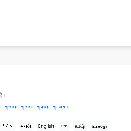
है।
ार
,
खूंख़्वार
,
खूंख्वार
,
खूनखोर
,
खूनख्वार
ನ್ನಡ
मराठी
English
বাংলা
தமிழ்
മലയാളം