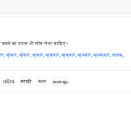
ं से बचने का उपाय भी सोच लेना चाहिए।
ोर
,
खूँख़ार
,
खूँखार
,
खूंख़ार
,
खूंख़्वार
,
खूंख्वार
,
खूनखोर
,
खूनख्वार
,
घातक
,
ଓଡ଼ିଆ
मराठी
বাংলা
മലയാളം