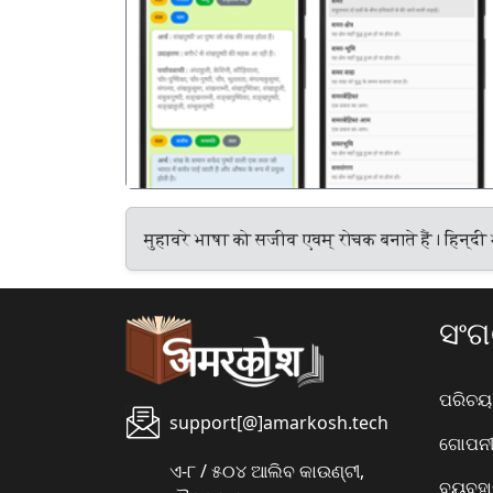
पिछला
मुहावरे भाषा को सजीव एवम् रोचक बनाते हैं। हिन्दी 
ସଂ
ପରିଚୟ
support[@]amarkosh.tech
ଗୋପନୀୟ
ଏ-୮ / ୫୦୪ ଆଲିବ କାଉଣ୍ଟୀ,
ବ୍ୟବହ