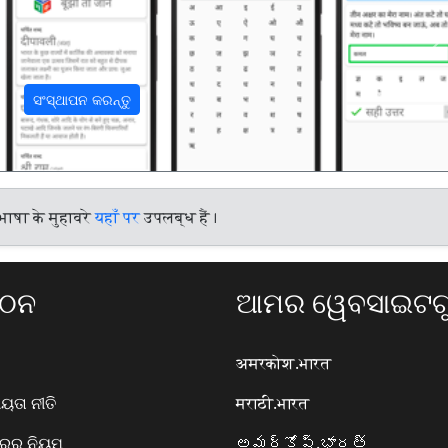
अ
ସଂସ୍ଥାପନ କରନ୍ତୁ
भाषा के मुहावरे
यहाँ पर
उपलब्ध हैं।
ଗଠନ
ଆମର ୱେବସାଇଟଗୁ
अमरकोश.भारत
ତା ନୀତି
मराठी.भारत
ାରର ନିୟମ
అమర్కోష్.భారత్