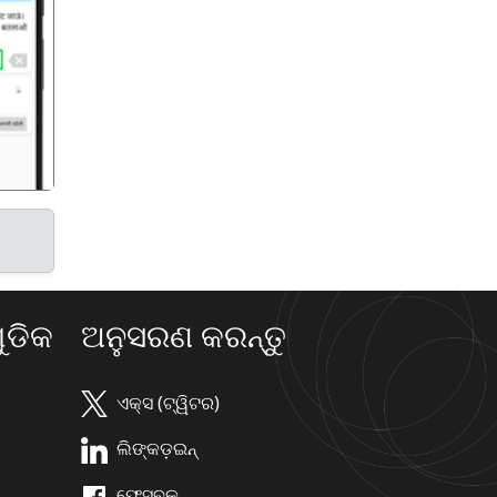
गला
ଡିକ
ଅନୁସରଣ କରନ୍ତୁ
ଏକ୍ସ (ଟ୍ୱିଟର)
ଲିଙ୍କଡ଼ଇନ୍
ଫେସ୍ବୁକ୍