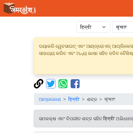
ଦୟାକରି ୱେବସାଇଟ୍ ଏବଂ ଆଣ୍ଡ୍ରୋଏଡ୍ ଆପ୍ଲିକେସନର
ସାହାଯ୍ୟ କରିବ ଏବଂ ଅନ୍ୟ ଭାଷା ସହିତ ଜଡିତ ବୈଶିଷ
ଆମ୍ରକୋଶ
हिन्दी
ଶବ୍ଦ
खूंखार
ସମକକ୍ଷ ଏବଂ ବିପରୀତ ଶବ୍ଦ ସହିତ हिन्दी ଅଭିଧାନ