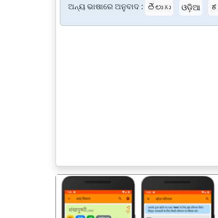
ଅନ୍ୟ ଭାଷାରେ ଅନୁବାଦ :
తెలుగు
ଓଡ଼ିଆ
ಕ