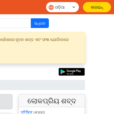
ଲଗଇନ୍
ସନ୍ଧାନ
୍କୋଶରେ ନୂତନ ଶବ୍ଦ ଏବଂ ସଂଜ୍ଞା ଯୋଡିବାରେ
ଲୋକପ୍ରିୟ ଶବ୍ଦ
परिचित
(संज्ञा)