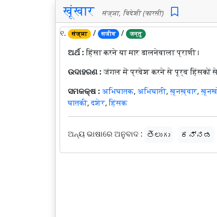
खूंखार
संज्ञा, विदेशी (फारसी)
୧.
/
/
संज्ञा
सजीव
जन्तु
ଅର୍ଥ :
हिंसा करने या मार डालनेवाला प्राणी।
ଉଦାହରଣ :
जंगल में प्रवेश करने से पूर्व हिंसको
ସମକକ୍ଷ :
अभिघातक
,
अभिघाती
,
ख़ूनख़्वार
,
ख़ूनख
घातकी
,
दशेर
,
हिंसक
ଅନ୍ୟ ଭାଷାରେ ଅନୁବାଦ :
తెలుగు
ಕನ್ನಡ