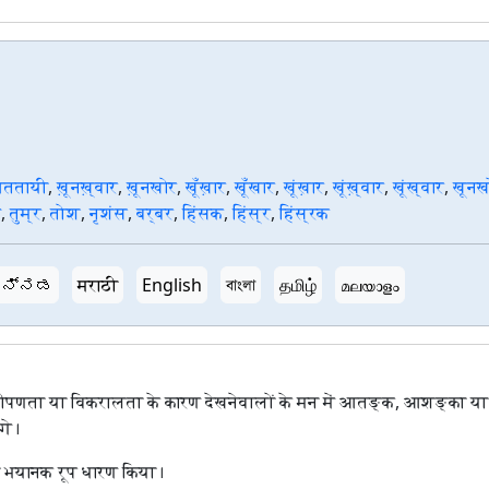
ततायी
,
ख़ूनख़्वार
,
ख़ूनखोर
,
खूँख़ार
,
खूँखार
,
खूंख़ार
,
खूंख़्वार
,
खूंख्वार
,
खूनख
म
,
तुम्र
,
तोश
,
नृशंस
,
बर्बर
,
हिंसक
,
हिंस्र
,
हिंस्रक
ನ್ನಡ
मराठी
English
বাংলা
தமிழ்
മലയാളം
ीपणता या विकरालता के कारण देखनेवालों के मन में आतङ्क, आशङ्का या
गे।
ने भयानक रूप धारण किया।