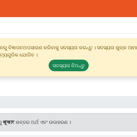
ୁ ବିଜ୍ଞାପନଅପସାରଣ କରିବାକୁ ସଦସ୍ୟତା କରନ୍ତୁ । ସଦସ୍ୟତା ଶୁଳ୍କ ଆମାର
୍ଟ୍ୟଗୁଡିକ ଯୋଡିବ ।
ସଦସ୍ୟତା ନିଅନ୍ତୁ
ରୁ
खूंखार
ଶବ୍ଦର ଅର୍ଥ ଏବଂ ଉଦାହରଣ ।