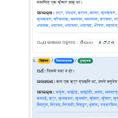
मानसिंह एक खूँखार डाकू था।
ସମକକ୍ଷ :
उग्र
,
उद्धत
,
कराल
,
काला
,
ख़ूनख़्वार
,
खूनख्वार
,
खौफनाक
,
घमसान
,
घमासान
,
डरावना
,
त
भयानक
,
भयावन
,
भयावना
,
भयावह
,
भीषण
,
महाचंड
ଅନ୍ୟ ଭାଷାରେ ଅନୁବାଦ :
తెలుగు
ಕನ್ನಡ
୪.
/
/
विशेषण
विवरणात्मक
गुणसूचक
ଅର୍ଥ :
जिसमें दया न हो।
ଉଦାହରଣ :
कंस एक क्रूर व्यक्ति था, उसने वसुदेव
ସମକକ୍ଷ :
अघृण
,
अछोह
,
अछोही
,
अदय
,
अदयालु
कसाई
,
क्रूर
,
ख़ूनख़्वार
,
ख़ूनखोर
,
खूँख़ार
,
खूँखार
,
खूं
निदारुण
,
निर्दय
,
निर्दयी
,
निष्ठुर
,
नृशंस
,
पत्थरदिल