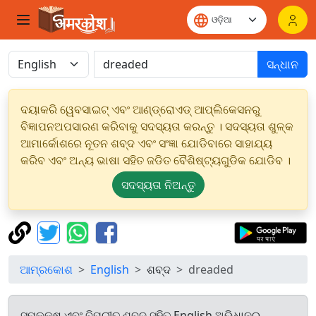
ସନ୍ଧାନ
ଦୟାକରି ୱେବସାଇଟ୍ ଏବଂ ଆଣ୍ଡ୍ରୋଏଡ୍ ଆପ୍ଲିକେସନରୁ
ବିଜ୍ଞାପନଅପସାରଣ କରିବାକୁ ସଦସ୍ୟତା କରନ୍ତୁ । ସଦସ୍ୟତା ଶୁଳ୍କ
ଆମାର୍କୋଶରେ ନୂତନ ଶବ୍ଦ ଏବଂ ସଂଜ୍ଞା ଯୋଡିବାରେ ସାହାଯ୍ୟ
କରିବ ଏବଂ ଅନ୍ୟ ଭାଷା ସହିତ ଜଡିତ ବୈଶିଷ୍ଟ୍ୟଗୁଡିକ ଯୋଡିବ ।
ସଦସ୍ୟତା ନିଅନ୍ତୁ
ଆମ୍ରକୋଶ
English
ଶବ୍ଦ
dreaded
ସମକକ୍ଷ ଏବଂ ବିପରୀତ ଶବ୍ଦ ସହିତ English ଅଭିଧାନରୁ