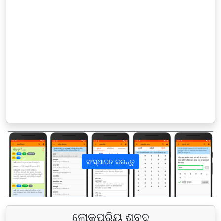
ସଂସ୍ଥାପନ କରନ୍ତୁ
पिछला
अगला
ଲୋକପ୍ରିୟ ଶବ୍ଦ