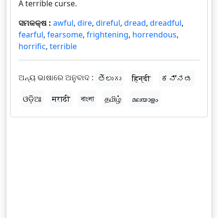
A terrible curse.
ସମକକ୍ଷ :
awful
,
dire
,
direful
,
dread
,
dreadful
,
fearful
,
fearsome
,
frightening
,
horrendous
,
horrific
,
terrible
ଅନ୍ୟ ଭାଷାରେ ଅନୁବାଦ :
తెలుగు
हिन्दी
ಕನ್ನಡ
ଓଡ଼ିଆ
मराठी
বাংলা
தமிழ்
മലയാളം