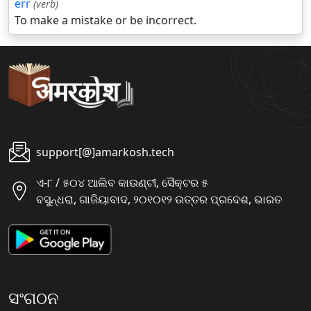
err
(verb)
To make a mistake or be incorrect.
support[@]amarkosh.tech
ଏ-୮ / ୫୦୪ ଆଲିବ କାଉଣ୍ଟୀ, ସୈକ୍ଟର ୫
ବସୁନ୍ଧରା, ଗାଜିୟାବାଦ, ୨୦୧୦୧୨ ଉତ୍ତର ପ୍ରଦେଶ, ଭାରତ
ସଂଗଠନ