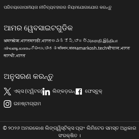
ପରିଚୟ
ଗୋପନୀୟତା ନୀତି
ବ୍ୟବହାରର ନିୟମ
ଯୋଗାଯୋଗ କରନ୍ତୁ
ଆମର ୱେବସାଇଟଗୁଡିକ
अमरकोश.भारत
मराठी.भारत
అమర్కోష్.భారత్
அகராதி.இந்தியா
നിഘണ്ടു.ഭാരതം
ನಿಘಂಟು.ಭಾರತ
অভিধান.ভারত
amarkosh.tech
चौपाल.भारत
सारथी.भारत
ଅନୁସରଣ କରନ୍ତୁ
ଏକ୍ସ (ଟ୍ୱିଟର)
ଲିଙ୍କଡ଼ଇନ୍
ଫେସ୍ବୁକ୍
ଇନଷ୍ଟାଗ୍ରାମ
© ୨୦୨୬ ଅମରକୋଶ ଲିଙ୍ଗ୍ୱିସ୍ଟିକ୍ସ ପ୍ରା॰ ଲିମିଟେଡ ସମସ୍ତ ଅଧିକାର
ସଂରକ୍ଷିତ ।