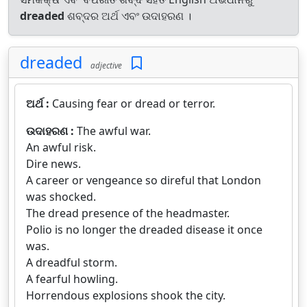
dreaded
ଶବ୍ଦର ଅର୍ଥ ଏବଂ ଉଦାହରଣ ।
dreaded
adjective
ଅର୍ଥ :
Causing fear or dread or terror.
ଉଦାହରଣ :
The awful war.
An awful risk.
Dire news.
A career or vengeance so direful that London
was shocked.
The dread presence of the headmaster.
Polio is no longer the dreaded disease it once
was.
A dreadful storm.
A fearful howling.
Horrendous explosions shook the city.