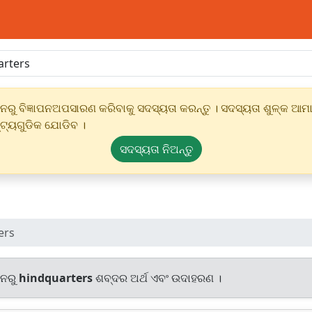
ୁ ବିଜ୍ଞାପନଅପସାରଣ କରିବାକୁ ସଦସ୍ୟତା କରନ୍ତୁ । ସଦସ୍ୟତା ଶୁଳ୍କ ଆମାର
୍ଟ୍ୟଗୁଡିକ ଯୋଡିବ ।
ସଦସ୍ୟତା ନିଅନ୍ତୁ
ers
ାନରୁ
hindquarters
ଶବ୍ଦର ଅର୍ଥ ଏବଂ ଉଦାହରଣ ।