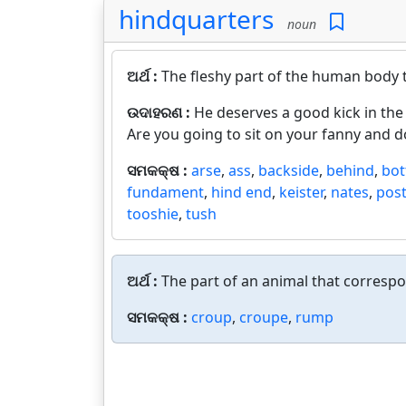
hindquarters
noun
ଅର୍ଥ :
The fleshy part of the human body t
ଉଦାହରଣ :
He deserves a good kick in the 
Are you going to sit on your fanny and d
ସମକକ୍ଷ :
arse
,
ass
,
backside
,
behind
,
bo
fundament
,
hind end
,
keister
,
nates
,
post
tooshie
,
tush
ଅର୍ଥ :
The part of an animal that corresp
ସମକକ୍ଷ :
croup
,
croupe
,
rump