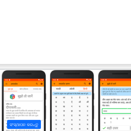
अ
ସଂସ୍ଥାପନ କରନ୍ତୁ