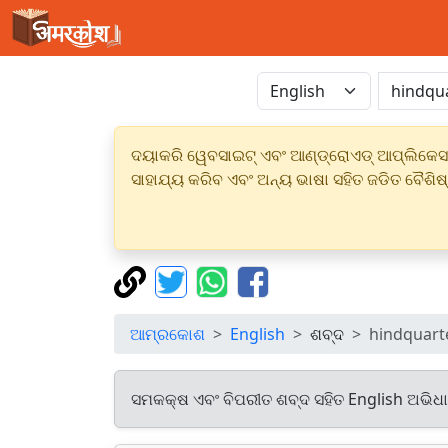
ଦୟାକରି ୱେବସାଇଟ୍ ଏବଂ ଆଣ୍ଡ୍ରୋଏଡ୍ ଆପ୍ଲିକେସନର
ସାହାଯ୍ୟ କରିବ ଏବଂ ଅନ୍ୟ ଭାଷା ସହିତ ଜଡିତ ବୈଶିଷ
ଆମ୍ରକୋଶ
English
ଶବ୍ଦ
hindquart
ସମକକ୍ଷ ଏବଂ ବିପରୀତ ଶବ୍ଦ ସହିତ English ଅଭିଧ