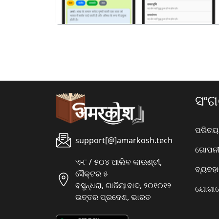
ସଂ
ପରିଚୟ
support[@]amarkosh.tech
ଗୋପନୀୟ
ଏ-୮ / ୫୦୪ ଆଲିବ କାଉଣ୍ଟୀ,
ବ୍ୟବହ
ସୈକ୍ଟର ୫
ବସୁନ୍ଧରା, ଗାଜିୟାବାଦ, ୨୦୧୦୧୨
ଯୋଗାଯ
ଉତ୍ତର ପ୍ରଦେଶ, ଭାରତ