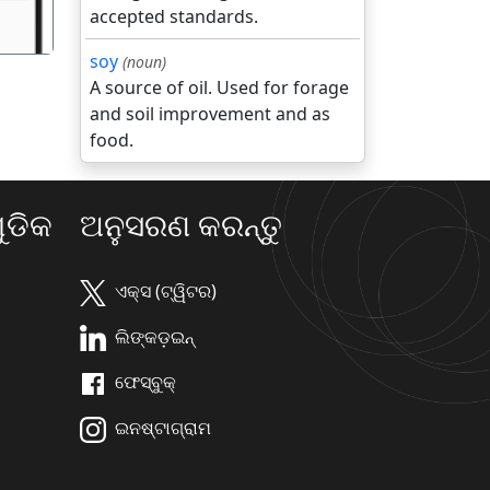
accepted standards.
soy
(noun)
A source of oil. Used for forage
and soil improvement and as
food.
ଡିକ
ଅନୁସରଣ କରନ୍ତୁ
ଏକ୍ସ (ଟ୍ୱିଟର)
ଲିଙ୍କଡ଼ଇନ୍
ଫେସ୍ବୁକ୍
ଇନଷ୍ଟାଗ୍ରାମ