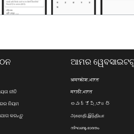
ଗଠନ
ଆମର ୱେବସାଇଟଗୁ
अमरकोश.भारत
ତା ନୀତି
मराठी.भारत
ାରର ନିୟମ
అమర్కోష్.భారత్
ୋଗ କରନ୍ତୁ
அகராதி.இந்தியா
നിഘണ്ടു.ഭാരതം