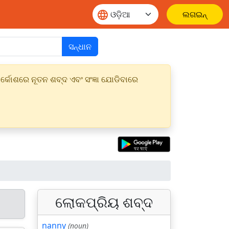
ଲଗଇନ୍
ସନ୍ଧାନ
୍କୋଶରେ ନୂତନ ଶବ୍ଦ ଏବଂ ସଂଜ୍ଞା ଯୋଡିବାରେ
ଲୋକପ୍ରିୟ ଶବ୍ଦ
nanny
(noun)