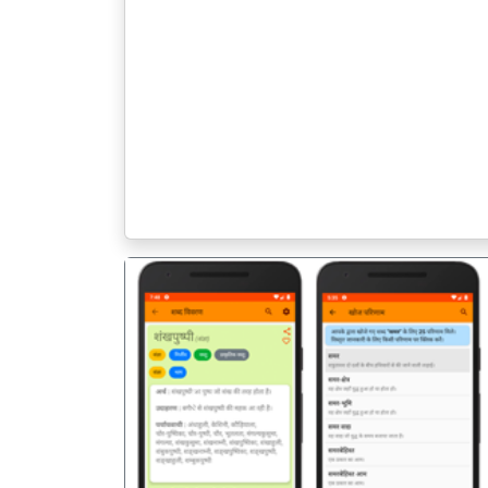
पिछला