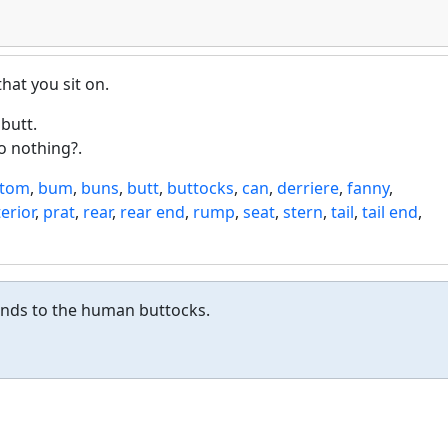
hat you sit on.
butt.
o nothing?.
ttom
,
bum
,
buns
,
butt
,
buttocks
,
can
,
derriere
,
fanny
,
erior
,
prat
,
rear
,
rear end
,
rump
,
seat
,
stern
,
tail
,
tail end
,
onds to the human buttocks.