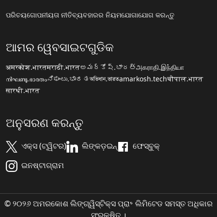
ପରିଚୟ
ଗୋପନୀୟତା ନୀତି
ବ୍ୟବହାରର ନିୟମ
ଯୋଗାଯୋଗ କରନ୍ତୁ
ଆମର ୱେବସାଇଟଗୁଡିକ
अमरकोश.भारत
मराठी.भारत
అమర్కోష్.భారత్
அகராதி.இந்தியா
നിഘണ്ടു.ഭാരതം
ನಿಘಂಟು.ಭಾರತ
অভিধান.ভারত
amarkosh.tech
चौपाल.भारत
सारथी.भारत
ଅନୁସରଣ କରନ୍ତୁ
ଏକ୍ସ (ଟ୍ୱିଟର)
ଲିଙ୍କଡ଼ଇନ୍
ଫେସ୍ବୁକ୍
ଇନଷ୍ଟାଗ୍ରାମ
© ୨୦୨୬ ଅମରକୋଶ ଲିଙ୍ଗ୍ୱିସ୍ଟିକ୍ସ ପ୍ରା॰ ଲିମିଟେଡ ସମସ୍ତ ଅଧିକାର
ସଂରକ୍ଷିତ ।