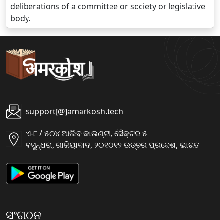
deliberations of a committee or society or legislative
body.
support[@]amarkosh.tech
ଏ-୮ / ୫୦୪ ଆଲିବ କାଉଣ୍ଟୀ, ସୈକ୍ଟର ୫
ବସୁନ୍ଧରା, ଗାଜିୟାବାଦ, ୨୦୧୦୧୨ ଉତ୍ତର ପ୍ରଦେଶ, ଭାରତ
ସଂଗଠନ