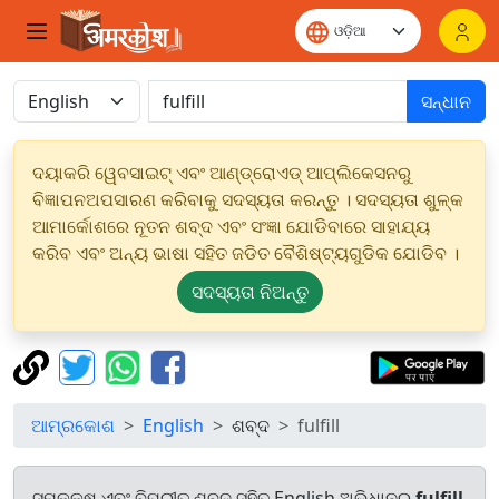
ସନ୍ଧାନ
ଦୟାକରି ୱେବସାଇଟ୍ ଏବଂ ଆଣ୍ଡ୍ରୋଏଡ୍ ଆପ୍ଲିକେସନରୁ
ବିଜ୍ଞାପନଅପସାରଣ କରିବାକୁ ସଦସ୍ୟତା କରନ୍ତୁ । ସଦସ୍ୟତା ଶୁଳ୍କ
ଆମାର୍କୋଶରେ ନୂତନ ଶବ୍ଦ ଏବଂ ସଂଜ୍ଞା ଯୋଡିବାରେ ସାହାଯ୍ୟ
କରିବ ଏବଂ ଅନ୍ୟ ଭାଷା ସହିତ ଜଡିତ ବୈଶିଷ୍ଟ୍ୟଗୁଡିକ ଯୋଡିବ ।
ସଦସ୍ୟତା ନିଅନ୍ତୁ
ଆମ୍ରକୋଶ
English
ଶବ୍ଦ
fulfill
ସମକକ୍ଷ ଏବଂ ବିପରୀତ ଶବ୍ଦ ସହିତ English ଅଭିଧାନରୁ
fulfill