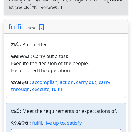
ଶବ୍ଦର ଅର୍ଥ ଏବଂ ଉଦାହରଣ ।
fulfill
verb
ଅର୍ଥ :
Put in effect.
ଉଦାହରଣ :
Carry out a task.
Execute the decision of the people.
He actioned the operation.
ସମକକ୍ଷ :
accomplish
,
action
,
carry out
,
carry
through
,
execute
,
fulfil
ଅର୍ଥ :
Meet the requirements or expectations of.
ସମକକ୍ଷ :
fulfil
,
live up to
,
satisfy