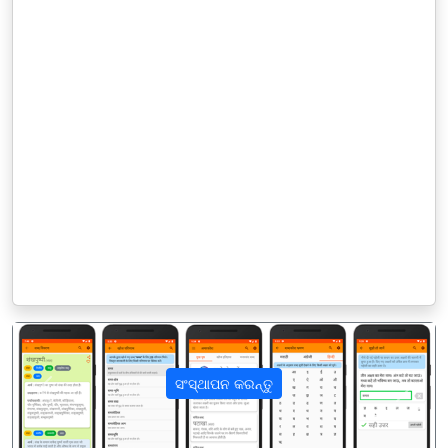
ସଂସ୍ଥାପନ କରନ୍ତୁ
पिछला
अगला