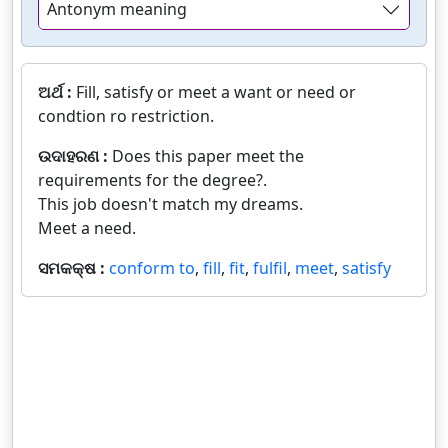
Antonym meaning
ଅର୍ଥ :
Fill, satisfy or meet a want or need or
condtion ro restriction.
ଉଦାହରଣ :
Does this paper meet the
requirements for the degree?.
This job doesn't match my dreams.
Meet a need.
ସମକକ୍ଷ :
conform to
,
fill
,
fit
,
fulfil
,
meet
,
satisfy