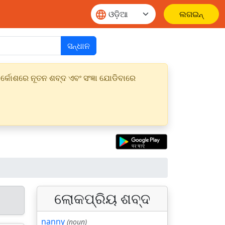
ଲଗଇନ୍
ସନ୍ଧାନ
୍କୋଶରେ ନୂତନ ଶବ୍ଦ ଏବଂ ସଂଜ୍ଞା ଯୋଡିବାରେ
ଲୋକପ୍ରିୟ ଶବ୍ଦ
nanny
(noun)