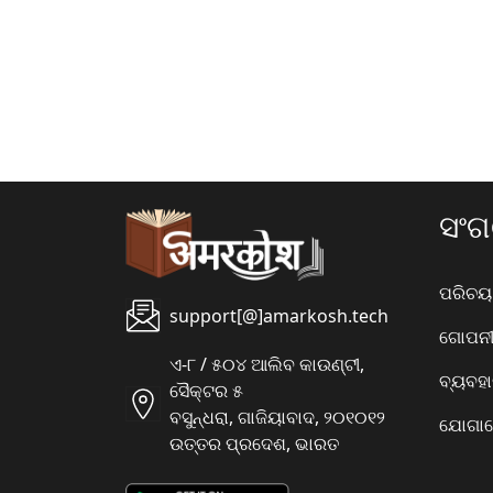
ସଂ
ପରିଚୟ
support[@]amarkosh.tech
ଗୋପନୀୟ
ଏ-୮ / ୫୦୪ ଆଲିବ କାଉଣ୍ଟୀ,
ବ୍ୟବହ
ସୈକ୍ଟର ୫
ବସୁନ୍ଧରା, ଗାଜିୟାବାଦ, ୨୦୧୦୧୨
ଯୋଗାଯ
ଉତ୍ତର ପ୍ରଦେଶ, ଭାରତ