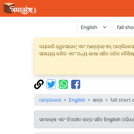
ଦୟାକରି ୱେବସାଇଟ୍ ଏବଂ ଆଣ୍ଡ୍ରୋଏଡ୍ ଆପ୍ଲିକେସନର
ସାହାଯ୍ୟ କରିବ ଏବଂ ଅନ୍ୟ ଭାଷା ସହିତ ଜଡିତ ବୈଶିଷ
ଆମ୍ରକୋଶ
English
ଶବ୍ଦ
fall short 
ସମକକ୍ଷ ଏବଂ ବିପରୀତ ଶବ୍ଦ ସହିତ English ଅଭିଧ