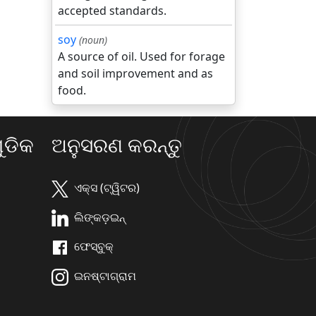
accepted standards.
soy
(noun)
A source of oil. Used for forage
and soil improvement and as
food.
ଡିକ
ଅନୁସରଣ କରନ୍ତୁ
ଏକ୍ସ (ଟ୍ୱିଟର)
ଲିଙ୍କଡ଼ଇନ୍
ଫେସ୍ବୁକ୍
ଇନଷ୍ଟାଗ୍ରାମ