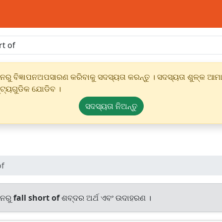
ୁ ବିଜ୍ଞାପନଅପସାରଣ କରିବାକୁ ସଦସ୍ୟତା କରନ୍ତୁ । ସଦସ୍ୟତା ଶୁଳ୍କ ଆମାର
୍ଟ୍ୟଗୁଡିକ ଯୋଡିବ ।
ସଦସ୍ୟତା ନିଅନ୍ତୁ
of
ାନରୁ
fall short of
ଶବ୍ଦର ଅର୍ଥ ଏବଂ ଉଦାହରଣ ।