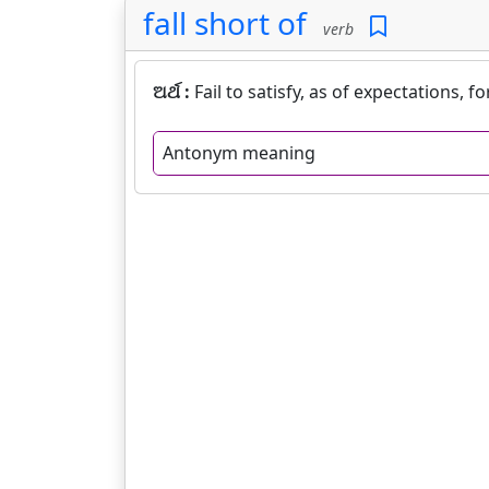
fall short of
verb
ଅର୍ଥ :
Fail to satisfy, as of expectations, f
Antonym meaning