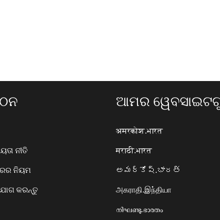
ଗଠନ
ଆମର ୱେବସାଇଟଗୁ
अमरकोश.भारत
ତା ନୀତି
मराठी.भारत
ାରର ନିୟମ
అమర్కోష్.భారత్
ୋଗ କରନ୍ତୁ
அகராதி.இந்தியா
നിഘണ്ടു.ഭാരതം