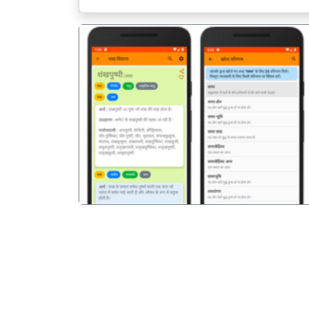
पिछला