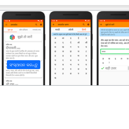
अ
ସଂସ୍ଥାପନ କରନ୍ତୁ