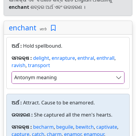
enchant
ଶବ୍ଦର ଅର୍ଥ ଏବଂ ଉଦାହରଣ ।
enchant
verb
ଅର୍ଥ :
Hold spellbound.
ସମକକ୍ଷ :
delight
,
enrapture
,
enthral
,
enthrall
,
ravish
,
transport
Antonym meaning
ଅର୍ଥ :
Attract. Cause to be enamored.
ଉଦାହରଣ :
She captured all the men's hearts.
ସମକକ୍ଷ :
becharm
,
beguile
,
bewitch
,
captivate
,
capture
,
catch
,
charm
,
enamor
,
enamour
,