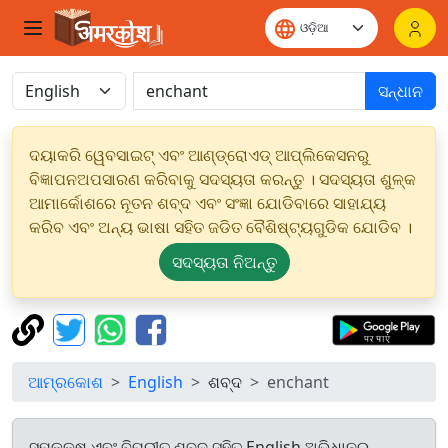
ସନ୍ଧାନ
ଦୟାକରି ୱେବସାଇଟ୍ ଏବଂ ଆଣ୍ଡ୍ରୋଏଡ୍ ଆପ୍ଲିକେସନରୁ
ବିଜ୍ଞାପନଅପସାରଣ କରିବାକୁ ସଦସ୍ୟତା କରନ୍ତୁ । ସଦସ୍ୟତା ଶୁଳ୍କ
ଆମାର୍କୋଶରେ ନୂତନ ଶବ୍ଦ ଏବଂ ସଂଜ୍ଞା ଯୋଡିବାରେ ସାହାଯ୍ୟ
କରିବ ଏବଂ ଅନ୍ୟ ଭାଷା ସହିତ ଜଡିତ ବୈଶିଷ୍ଟ୍ୟଗୁଡିକ ଯୋଡିବ ।
ସଦସ୍ୟତା ନିଅନ୍ତୁ
ଆମ୍ରକୋଶ
English
ଶବ୍ଦ
enchant
ସମକକ୍ଷ ଏବଂ ବିପରୀତ ଶବ୍ଦ ସହିତ English ଅଭିଧାନରୁ