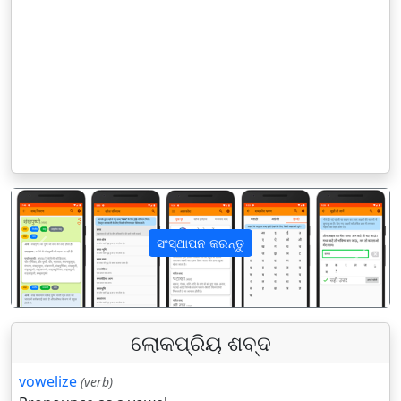
ସଂସ୍ଥାପନ କରନ୍ତୁ
पिछला
अगला
ଲୋକପ୍ରିୟ ଶବ୍ଦ
vowelize
(verb)