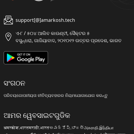
support[@]amarkosh.tech
ଏ-୮ / ୫୦୪ ଆଲିବ କାଉଣ୍ଟୀ, ସୈକ୍ଟର ୫
ବସୁନ୍ଧରା, ଗାଜିୟାବାଦ, ୨୦୧୦୧୨ ଉତ୍ତର ପ୍ରଦେଶ, ଭାରତ
ସଂଗଠନ
ପରିଚୟ
ଗୋପନୀୟତା ନୀତି
ବ୍ୟବହାରର ନିୟମ
ଯୋଗାଯୋଗ କରନ୍ତୁ
ଆମର ୱେବସାଇଟଗୁଡିକ
अमरकोश.भारत
मराठी.भारत
అమర్కోష్.భారత్
அகராதி.இந்தியா