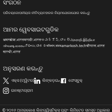
ସଂଗଠନ
ପରିଚୟ
ଗୋପନୀୟତା ନୀତି
ବ୍ୟବହାରର ନିୟମ
ଯୋଗାଯୋଗ କରନ୍ତୁ
ଆମର ୱେବସାଇଟଗୁଡିକ
अमरकोश.भारत
मराठी.भारत
అమర్కోష్.భారత్
அகராதி.இந்தியா
നിഘണ്ടു.ഭാരതം
ನಿಘಂಟು.ಭಾರತ
অভিধান.ভারত
amarkosh.tech
चौपाल.भारत
सारथी.भारत
ଅନୁସରଣ କରନ୍ତୁ
ଏକ୍ସ (ଟ୍ୱିଟର)
ଲିଙ୍କଡ଼ଇନ୍
ଫେସ୍ବୁକ୍
ଇନଷ୍ଟାଗ୍ରାମ
© ୨୦୨୬ ଅମରକୋଶ ଲିଙ୍ଗ୍ୱିସ୍ଟିକ୍ସ ପ୍ରା॰ ଲିମିଟେଡ ସମସ୍ତ ଅଧିକାର