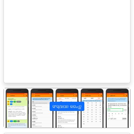
ସଂସ୍ଥାପନ କରନ୍ତୁ
पिछला
अगला