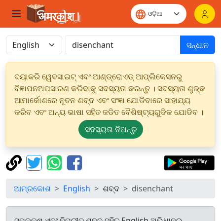
ସନ୍ଧାନ
ଦୟାକରି ୱେବସାଇଟ୍ ଏବଂ ଆଣ୍ଡ୍ରୋଏଡ୍ ଆପ୍ଲିକେସନରୁ
ବିଜ୍ଞାପନଅପସାରଣ କରିବାକୁ ସଦସ୍ୟତା କରନ୍ତୁ । ସଦସ୍ୟତା ଶୁଳ୍କ
ଆମାର୍କୋଶରେ ନୂତନ ଶବ୍ଦ ଏବଂ ସଂଜ୍ଞା ଯୋଡିବାରେ ସାହାଯ୍ୟ
କରିବ ଏବଂ ଅନ୍ୟ ଭାଷା ସହିତ ଜଡିତ ବୈଶିଷ୍ଟ୍ୟଗୁଡିକ ଯୋଡିବ ।
ସଦସ୍ୟତା ନିଅନ୍ତୁ
ଆମ୍ରକୋଶ
English
ଶବ୍ଦ
disenchant
ସମକକ୍ଷ ଏବଂ ବିପରୀତ ଶବ୍ଦ ସହିତ English ଅଭିଧାନରୁ