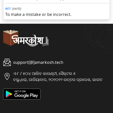
err
(verb)
To make a mistake or be incorrect.
support[@]amarkosh.tech
ଏ-୮ / ୫୦୪ ଆଲିବ କାଉଣ୍ଟୀ, ସୈକ୍ଟର ୫
ବସୁନ୍ଧରା, ଗାଜିୟାବାଦ, ୨୦୧୦୧୨ ଉତ୍ତର ପ୍ରଦେଶ, ଭାରତ