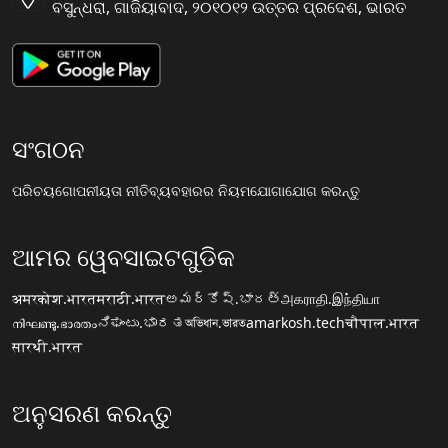
ବସୁନ୍ଧରା, ଗାଜିୟାବାଦ, ୨୦୧୦୧୨ ଉତ୍ତର ପ୍ରଦେଶ, ଭାରତ
ସଂଗଠନ
ପରିଚୟ
ଗୋପନୀୟତା ନୀତି
ବ୍ୟବହାରର ନିୟମ
ଯୋଗାଯୋଗ କରନ୍ତୁ
ଆମର ୱେବସାଇଟଗୁଡିକ
अमरकोश.भारत
मराठी.भारत
అమర్కోష్.భారత్
அகராதி.இந்தியா
നിഘണ്ടു.ഭാരതം
ನಿಘಂಟು.ಭಾರತ
অভিধান.ভারত
amarkosh.tech
चौपाल.भारत
सारथी.भारत
ଅନୁସରଣ କରନ୍ତୁ