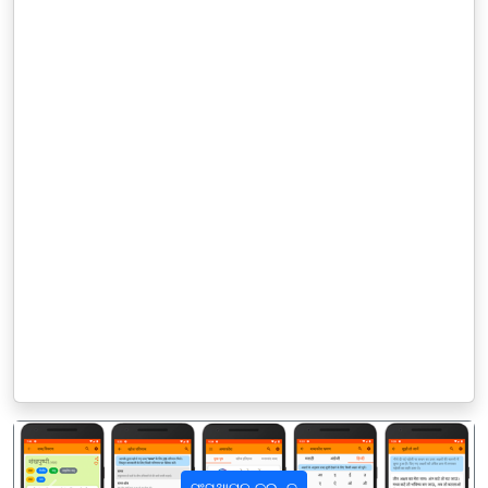
ସଂସ୍ଥାପନ କରନ୍ତୁ