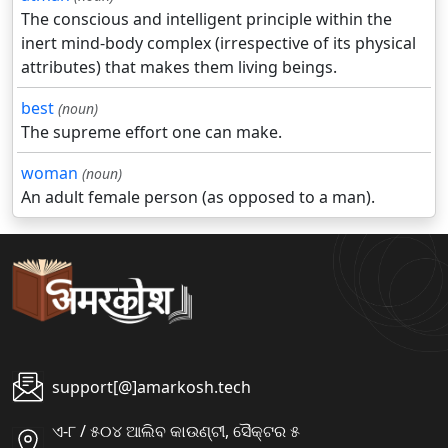
The conscious and intelligent principle within the
inert mind-body complex (irrespective of its physical
attributes) that makes them living beings.
best
(noun)
The supreme effort one can make.
woman
(noun)
An adult female person (as opposed to a man).
support[@]amarkosh.tech
ଏ-୮ / ୫୦୪ ଆଲିବ କାଉଣ୍ଟୀ, ସୈକ୍ଟର ୫