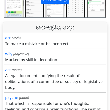
पिछला
अगला
ଲୋକପ୍ରିୟ ଶବ୍ଦ
err
(verb)
To make a mistake or be incorrect.
wily
(adjective)
Marked by skill in deception.
act
(noun)
A legal document codifying the result of
deliberations of a committee or society or legislative
body.
psyche
(noun)
That which is responsible for one's thoughts,
feelings, and conscious brain functions. The seat of