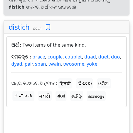
distich
ଶବ୍ଦର ଅର୍ଥ ଏବଂ ଉଦାହରଣ ।
distich
noun
ଅର୍ଥ :
Two items of the same kind.
ସମକକ୍ଷ :
brace
,
couple
,
couplet
,
duad
,
duet
,
duo
,
dyad
,
pair
,
span
,
twain
,
twosome
,
yoke
ଅନ୍ୟ ଭାଷାରେ ଅନୁବାଦ :
हिन्दी
తెలుగు
ଓଡ଼ିଆ
ಕನ್ನಡ
मराठी
বাংলা
தமிழ்
മലയാളം