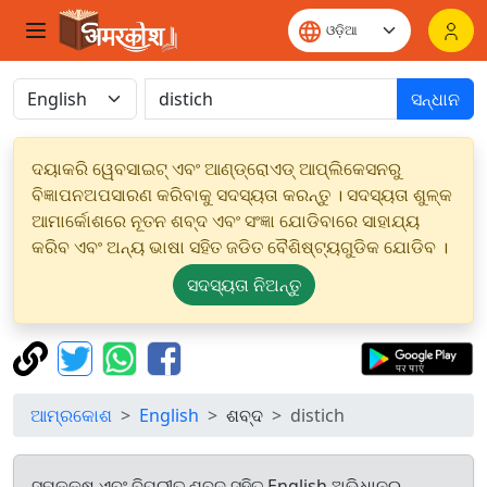
ସନ୍ଧାନ
ଦୟାକରି ୱେବସାଇଟ୍ ଏବଂ ଆଣ୍ଡ୍ରୋଏଡ୍ ଆପ୍ଲିକେସନରୁ
ବିଜ୍ଞାପନଅପସାରଣ କରିବାକୁ ସଦସ୍ୟତା କରନ୍ତୁ । ସଦସ୍ୟତା ଶୁଳ୍କ
ଆମାର୍କୋଶରେ ନୂତନ ଶବ୍ଦ ଏବଂ ସଂଜ୍ଞା ଯୋଡିବାରେ ସାହାଯ୍ୟ
କରିବ ଏବଂ ଅନ୍ୟ ଭାଷା ସହିତ ଜଡିତ ବୈଶିଷ୍ଟ୍ୟଗୁଡିକ ଯୋଡିବ ।
ସଦସ୍ୟତା ନିଅନ୍ତୁ
ଆମ୍ରକୋଶ
English
ଶବ୍ଦ
distich
ସମକକ୍ଷ ଏବଂ ବିପରୀତ ଶବ୍ଦ ସହିତ English ଅଭିଧାନରୁ