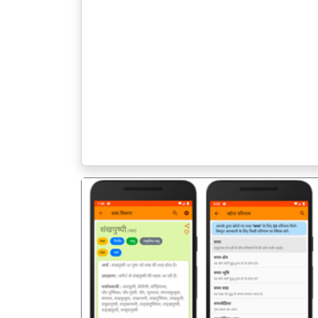
पिछला