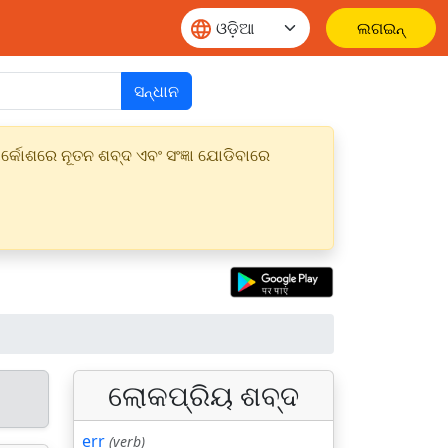
ଲଗଇନ୍
ସନ୍ଧାନ
୍କୋଶରେ ନୂତନ ଶବ୍ଦ ଏବଂ ସଂଜ୍ଞା ଯୋଡିବାରେ
ଲୋକପ୍ରିୟ ଶବ୍ଦ
err
(verb)