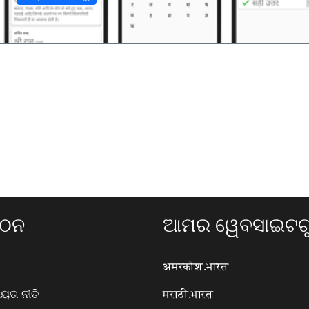
ଗଠନ
ଆମର ୱେବସାଇଟଗୁ
अमरकोश.भारत
ତା ନୀତି
मराठी.भारत