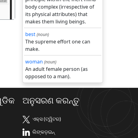
body complex (irrespective of
its physical attributes) that
makes them living beings.
best
(noun)
The supreme effort one can
make.
woman
(noun)
An adult female person (as
opposed to a man).
ଡିକ
ଅନୁସରଣ କରନ୍ତୁ
ଏକ୍ସ (ଟ୍ୱିଟର)
ଲିଙ୍କଡ଼ଇନ୍