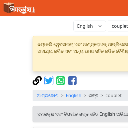
ଦୟାକରି ୱେବସାଇଟ୍ ଏବଂ ଆଣ୍ଡ୍ରୋଏଡ୍ ଆପ୍ଲିକେସନର
ସାହାଯ୍ୟ କରିବ ଏବଂ ଅନ୍ୟ ଭାଷା ସହିତ ଜଡିତ ବୈଶିଷ
ଆମ୍ରକୋଶ
English
ଶବ୍ଦ
couplet
ସମକକ୍ଷ ଏବଂ ବିପରୀତ ଶବ୍ଦ ସହିତ English ଅଭିଧ