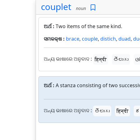
couplet
noun
ଅର୍ଥ :
Two items of the same kind.
ସମକକ୍ଷ :
brace
,
couple
,
distich
,
duad
,
du
ଅନ୍ୟ ଭାଷାରେ ଅନୁବାଦ :
हिन्दी
తెలుగు
ଓ
ଅର୍ଥ :
A stanza consisting of two successiv
ଅନ୍ୟ ଭାଷାରେ ଅନୁବାଦ :
తెలుగు
हिन्दी
ಕ