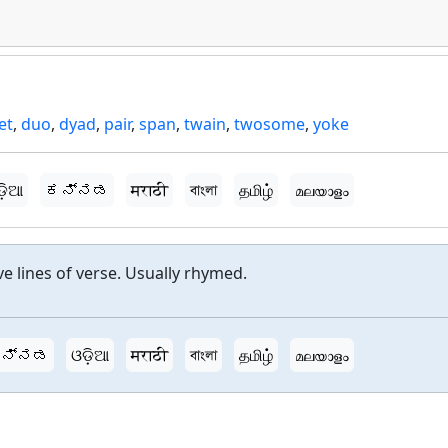
et
,
duo
,
dyad
,
pair
,
span
,
twain
,
twosome
,
yoke
ଡ଼ିଆ
ಕನ್ನಡ
मराठी
বাংলা
தமிழ்
മലയാളം
e lines of verse. Usually rhymed.
ನ್ನಡ
ଓଡ଼ିଆ
मराठी
বাংলা
தமிழ்
മലയാളം