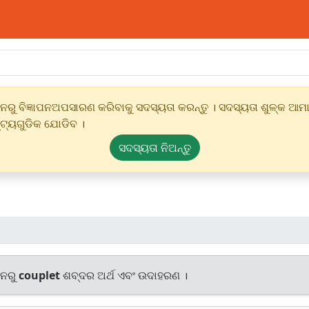
ୁ ବିଜ୍ଞାପନଅପସାରଣ କରିବାକୁ ସଦସ୍ୟତା କରନ୍ତୁ । ସଦସ୍ୟତା ଶୁଳ୍କ ଆମାର
୍ଟ୍ୟଗୁଡିକ ଯୋଡିବ ।
ସଦସ୍ୟତା ନିଅନ୍ତୁ
ାନରୁ
couplet
ଶବ୍ଦର ଅର୍ଥ ଏବଂ ଉଦାହରଣ ।