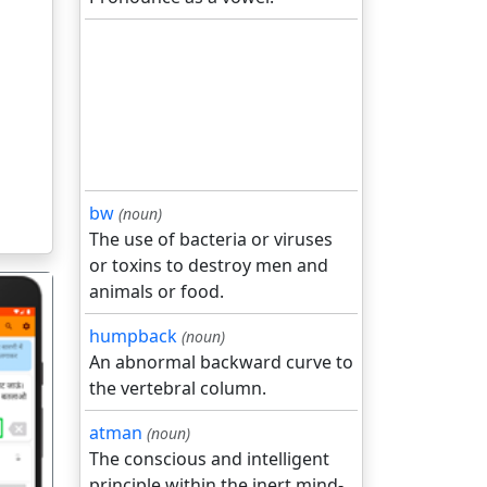
bw
(noun)
The use of bacteria or viruses
or toxins to destroy men and
animals or food.
humpback
(noun)
An abnormal backward curve to
the vertebral column.
गला
atman
(noun)
The conscious and intelligent
principle within the inert mind-