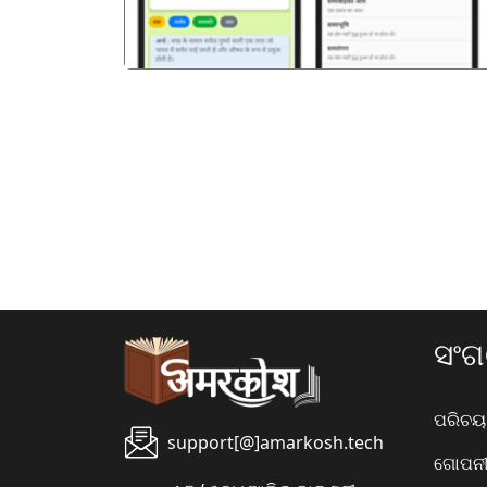
ସଂ
ପରିଚୟ
support[@]amarkosh.tech
ଗୋପନୀୟ