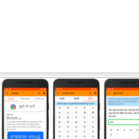
अ
ସଂସ୍ଥାପନ କରନ୍ତୁ