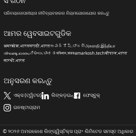
ସଂଗଠନ
ପରିଚୟ
ଗୋପନୀୟତା ନୀତି
ବ୍ୟବହାରର ନିୟମ
ଯୋଗାଯୋଗ କରନ୍ତୁ
ଆମର ୱେବସାଇଟଗୁଡିକ
अमरकोश.भारत
मराठी.भारत
అమర్కోష్.భారత్
அகராதி.இந்தியா
നിഘണ്ടു.ഭാരതം
ನಿಘಂಟು.ಭಾರತ
অভিধান.ভারত
amarkosh.tech
चौपाल.भारत
सारथी.भारत
ଅନୁସରଣ କରନ୍ତୁ
ଏକ୍ସ (ଟ୍ୱିଟର)
ଲିଙ୍କଡ଼ଇନ୍
ଫେସ୍ବୁକ୍
ଇନଷ୍ଟାଗ୍ରାମ
© ୨୦୨୬ ଅମରକୋଶ ଲିଙ୍ଗ୍ୱିସ୍ଟିକ୍ସ ପ୍ରା॰ ଲିମିଟେଡ ସମସ୍ତ ଅଧିକାର