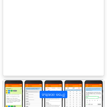
ସଂସ୍ଥାପନ କରନ୍ତୁ
पिछला
अगला