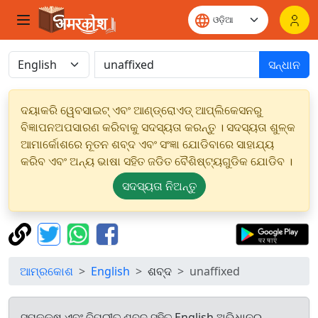
ସନ୍ଧାନ
ଦୟାକରି ୱେବସାଇଟ୍ ଏବଂ ଆଣ୍ଡ୍ରୋଏଡ୍ ଆପ୍ଲିକେସନରୁ
ବିଜ୍ଞାପନଅପସାରଣ କରିବାକୁ ସଦସ୍ୟତା କରନ୍ତୁ । ସଦସ୍ୟତା ଶୁଳ୍କ
ଆମାର୍କୋଶରେ ନୂତନ ଶବ୍ଦ ଏବଂ ସଂଜ୍ଞା ଯୋଡିବାରେ ସାହାଯ୍ୟ
କରିବ ଏବଂ ଅନ୍ୟ ଭାଷା ସହିତ ଜଡିତ ବୈଶିଷ୍ଟ୍ୟଗୁଡିକ ଯୋଡିବ ।
ସଦସ୍ୟତା ନିଅନ୍ତୁ
ଆମ୍ରକୋଶ
English
ଶବ୍ଦ
unaffixed
ସମକକ୍ଷ ଏବଂ ବିପରୀତ ଶବ୍ଦ ସହିତ English ଅଭିଧାନରୁ