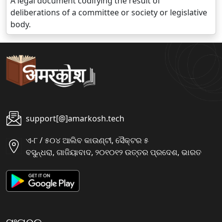
A legal document codifying the result of
deliberations of a committee or society or legislative
body.
support[@]amarkosh.tech
ଏ-୮ / ୫୦୪ ଆଲିବ କାଉଣ୍ଟୀ, ସୈକ୍ଟର ୫
ବସୁନ୍ଧରା, ଗାଜିୟାବାଦ, ୨୦୧୦୧୨ ଉତ୍ତର ପ୍ରଦେଶ, ଭାରତ