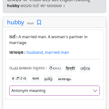
hubby
ଶବ୍ଦର ଅର୍ଥ ଏବଂ ଉଦାହରଣ ।
hubby
noun
ଅର୍ଥ :
A married man. A woman's partner in
marriage.
ସମକକ୍ଷ :
husband
,
married man
ଅନ୍ୟ ଭାଷାରେ ଅନୁବାଦ :
తెలుగు
हिन्दी
ଓଡ଼ିଆ
ಕನ್ನಡ
বাংলা
தமிழ்
മലയാളം
Antonym meaning