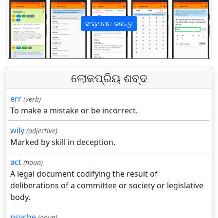
ସଂସ୍ଥାପନ କରନ୍ତୁ
पिछला
अगला
ଲୋକପ୍ରିୟ ଶବ୍ଦ
err
(verb)
To make a mistake or be incorrect.
wily
(adjective)
Marked by skill in deception.
act
(noun)
A legal document codifying the result of
deliberations of a committee or society or legislative
body.
psyche
(noun)