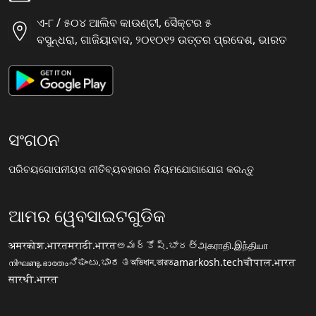
ଏ-୮ / ୫୦୪ ଆଲିବ କାଉଣ୍ଟୀ, ସୈକ୍ଟର ୫
ବସୁନ୍ଧରା, ଗାଜିୟାବାଦ, ୨୦୧୦୧୨ ଉତ୍ତର ପ୍ରଦେଶ, ଭାରତ
ସଂଗଠନ
ପରିଚୟ
ଗୋପନୀୟତା ନୀତି
ବ୍ୟବହାରର ନିୟମ
ଯୋଗାଯୋଗ କରନ୍ତୁ
ଆମର ୱେବସାଇଟଗୁଡିକ
अमरकोश.भारत
मराठी.भारत
అమర్కోష్.భారత్
அகராதி.இந்தியா
നിഘണ്ടു.ഭാരതം
ನಿಘಂಟು.ಭಾರತ
অভিধান.ভারত
amarkosh.tech
चौपाल.भारत
सारथी.भारत