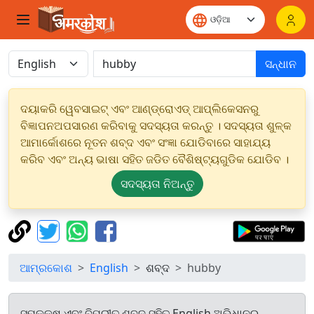
ସନ୍ଧାନ
ଦୟାକରି ୱେବସାଇଟ୍ ଏବଂ ଆଣ୍ଡ୍ରୋଏଡ୍ ଆପ୍ଲିକେସନରୁ
ବିଜ୍ଞାପନଅପସାରଣ କରିବାକୁ ସଦସ୍ୟତା କରନ୍ତୁ । ସଦସ୍ୟତା ଶୁଳ୍କ
ଆମାର୍କୋଶରେ ନୂତନ ଶବ୍ଦ ଏବଂ ସଂଜ୍ଞା ଯୋଡିବାରେ ସାହାଯ୍ୟ
କରିବ ଏବଂ ଅନ୍ୟ ଭାଷା ସହିତ ଜଡିତ ବୈଶିଷ୍ଟ୍ୟଗୁଡିକ ଯୋଡିବ ।
ସଦସ୍ୟତା ନିଅନ୍ତୁ
ଆମ୍ରକୋଶ
English
ଶବ୍ଦ
hubby
ସମକକ୍ଷ ଏବଂ ବିପରୀତ ଶବ୍ଦ ସହିତ English ଅଭିଧାନରୁ