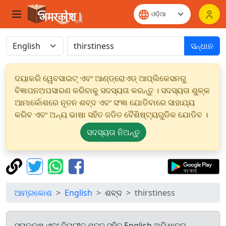
ସନ୍ଧାନ
ଦୟାକରି ୱେବସାଇଟ୍ ଏବଂ ଆଣ୍ଡ୍ରୋଏଡ୍ ଆପ୍ଲିକେସନରୁ
ବିଜ୍ଞାପନଅପସାରଣ କରିବାକୁ ସଦସ୍ୟତା କରନ୍ତୁ । ସଦସ୍ୟତା ଶୁଳ୍କ
ଆମାର୍କୋଶରେ ନୂତନ ଶବ୍ଦ ଏବଂ ସଂଜ୍ଞା ଯୋଡିବାରେ ସାହାଯ୍ୟ
କରିବ ଏବଂ ଅନ୍ୟ ଭାଷା ସହିତ ଜଡିତ ବୈଶିଷ୍ଟ୍ୟଗୁଡିକ ଯୋଡିବ ।
ସଦସ୍ୟତା ନିଅନ୍ତୁ
ଆମ୍ରକୋଶ
English
ଶବ୍ଦ
thirstiness
ସମକକ୍ଷ ଏବଂ ବିପରୀତ ଶବ୍ଦ ସହିତ English ଅଭିଧାନରୁ