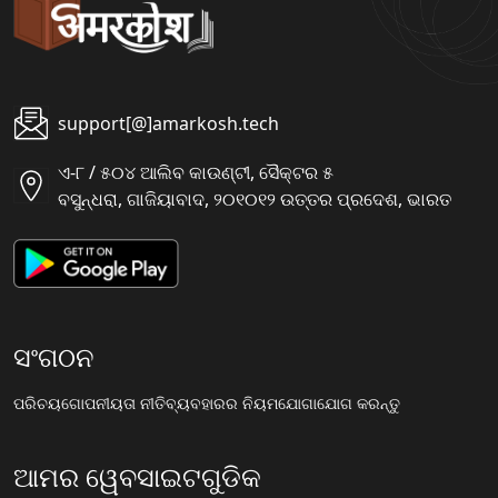
support[@]amarkosh.tech
ଏ-୮ / ୫୦୪ ଆଲିବ କାଉଣ୍ଟୀ, ସୈକ୍ଟର ୫
ବସୁନ୍ଧରା, ଗାଜିୟାବାଦ, ୨୦୧୦୧୨ ଉତ୍ତର ପ୍ରଦେଶ, ଭାରତ
ସଂଗଠନ
ପରିଚୟ
ଗୋପନୀୟତା ନୀତି
ବ୍ୟବହାରର ନିୟମ
ଯୋଗାଯୋଗ କରନ୍ତୁ
ଆମର ୱେବସାଇଟଗୁଡିକ