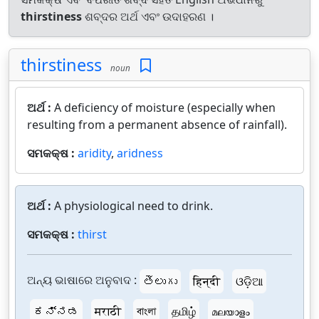
thirstiness
ଶବ୍ଦର ଅର୍ଥ ଏବଂ ଉଦାହରଣ ।
thirstiness
noun
ଅର୍ଥ :
A deficiency of moisture (especially when
resulting from a permanent absence of rainfall).
ସମକକ୍ଷ :
aridity
,
aridness
ଅର୍ଥ :
A physiological need to drink.
ସମକକ୍ଷ :
thirst
ଅନ୍ୟ ଭାଷାରେ ଅନୁବାଦ :
తెలుగు
हिन्दी
ଓଡ଼ିଆ
ಕನ್ನಡ
मराठी
বাংলা
தமிழ்
മലയാളം