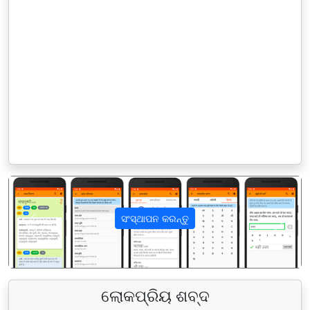
ସଂସ୍ଥାପନ କରନ୍ତୁ
पिछला
अगला
ଲୋକପ୍ରିୟ ଶବ୍ଦ