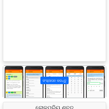
ସଂସ୍ଥାପନ କରନ୍ତୁ
पिछला
अगला
ଲୋକପ୍ରିୟ ଶବ୍ଦ