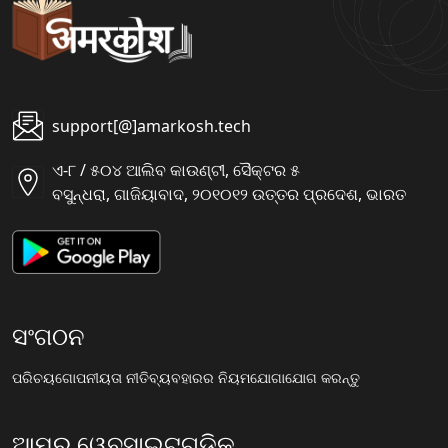
support[@]amarkosh.tech
ଏ-୮ / ୫୦୪ ଆଲିବ କାଉଣ୍ଟୀ, ସୈକ୍ଟର ୫
ବସୁନ୍ଧରା, ଗାଜିୟାବାଦ, ୨୦୧୦୧୨ ଉତ୍ତର ପ୍ରଦେଶ, ଭାରତ
ସଂଗଠନ
ପରିଚୟ
ଗୋପନୀୟତା ନୀତି
ବ୍ୟବହାରର ନିୟମ
ଯୋଗାଯୋଗ କରନ୍ତୁ
ଆମର ୱେବସାଇଟଗୁଡିକ