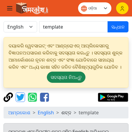
ସନ୍ଧାନ
ଦୟାକରି ୱେବସାଇଟ୍ ଏବଂ ଆଣ୍ଡ୍ରୋଏଡ୍ ଆପ୍ଲିକେସନରୁ
ବିଜ୍ଞାପନଅପସାରଣ କରିବାକୁ ସଦସ୍ୟତା କରନ୍ତୁ । ସଦସ୍ୟତା ଶୁଳ୍କ
ଆମାର୍କୋଶରେ ନୂତନ ଶବ୍ଦ ଏବଂ ସଂଜ୍ଞା ଯୋଡିବାରେ ସାହାଯ୍ୟ
କରିବ ଏବଂ ଅନ୍ୟ ଭାଷା ସହିତ ଜଡିତ ବୈଶିଷ୍ଟ୍ୟଗୁଡିକ ଯୋଡିବ ।
ସଦସ୍ୟତା ନିଅନ୍ତୁ
ଆମ୍ରକୋଶ
English
ଶବ୍ଦ
template
ସମକକ୍ଷ ଏବଂ ବିପରୀତ ଶବ୍ଦ ସହିତ English ଅଭିଧାନରୁ