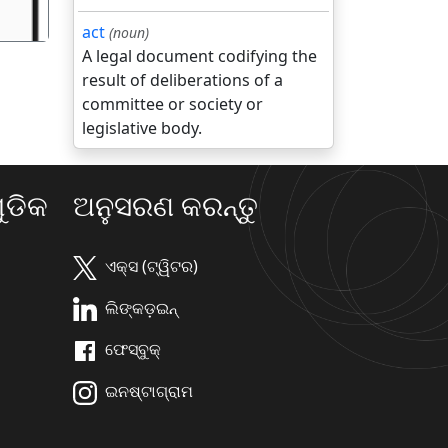
act
(noun)
A legal document codifying the
result of deliberations of a
committee or society or
legislative body.
ଡିକ
ଅନୁସରଣ କରନ୍ତୁ
ଏକ୍ସ (ଟ୍ୱିଟର)
ଲିଙ୍କଡ଼ଇନ୍
ଫେସ୍ବୁକ୍
ଇନଷ୍ଟାଗ୍ରାମ