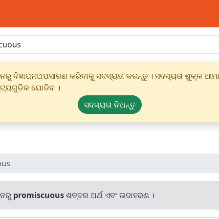
ୁ ବିଜ୍ଞାପନଅପସାରଣ କରିବାକୁ ସଦସ୍ୟତା କରନ୍ତୁ । ସଦସ୍ୟତା ଶୁଳ୍କ ଆମାର
୍ଟ୍ୟଗୁଡିକ ଯୋଡିବ ।
ସଦସ୍ୟତା ନିଅନ୍ତୁ
ous
ାନରୁ
promiscuous
ଶବ୍ଦର ଅର୍ଥ ଏବଂ ଉଦାହରଣ ।