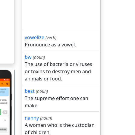
vowelize
(verb)
Pronounce as a vowel.
bw
(noun)
The use of bacteria or viruses
or toxins to destroy men and
animals or food.
best
(noun)
The supreme effort one can
make.
गला
nanny
(noun)
A woman who is the custodian
of children.