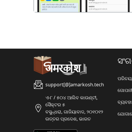
ସଂ
ପରିଚୟ
support[@]amarkosh.tech
ଗୋପନୀୟ
ଏ-୮ / ୫୦୪ ଆଲିବ କାଉଣ୍ଟୀ,
ବ୍ୟବହ
ସୈକ୍ଟର ୫
ବସୁନ୍ଧରା, ଗାଜିୟାବାଦ, ୨୦୧୦୧୨
ଯୋଗାଯ
ଉତ୍ତର ପ୍ରଦେଶ, ଭାରତ