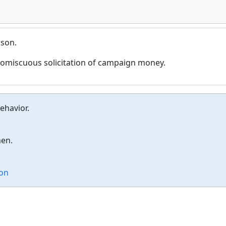
rson.
 promiscuous solicitation of campaign money.
ehavior.
men.
on