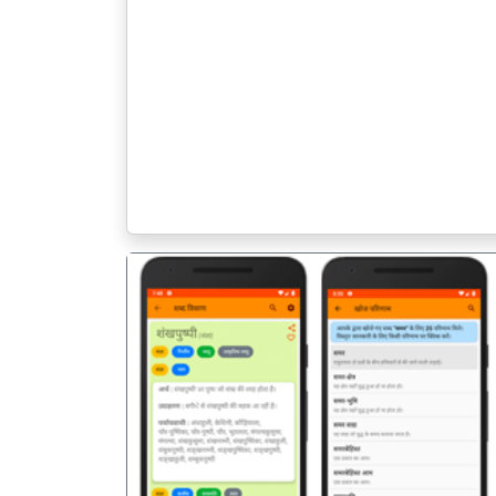
पिछला