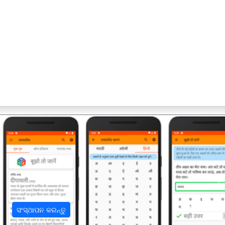
अ
ସଂସ୍ଥାପନ କରନ୍ତୁ