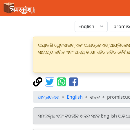
ଦୟାକରି ୱେବସାଇଟ୍ ଏବଂ ଆଣ୍ଡ୍ରୋଏଡ୍ ଆପ୍ଲିକେସନର
ସାହାଯ୍ୟ କରିବ ଏବଂ ଅନ୍ୟ ଭାଷା ସହିତ ଜଡିତ ବୈଶିଷ
ଆମ୍ରକୋଶ
English
ଶବ୍ଦ
promiscu
ସମକକ୍ଷ ଏବଂ ବିପରୀତ ଶବ୍ଦ ସହିତ English ଅଭିଧ