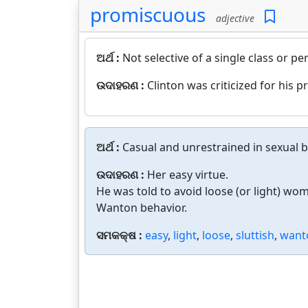
promiscuous
adjective
ଅର୍ଥ :
Not selective of a single class or pe
ଉଦାହରଣ :
Clinton was criticized for his
ଅର୍ଥ :
Casual and unrestrained in sexual b
ଉଦାହରଣ :
Her easy virtue.
He was told to avoid loose (or light) wo
Wanton behavior.
ସମକକ୍ଷ :
easy
,
light
,
loose
,
sluttish
,
want