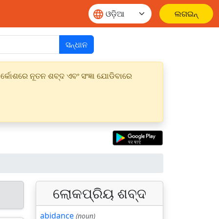
ଲଗଇନ୍
ସନ୍ଧାନ
୍କୋଶରେ ନୂତନ ଶବ୍ଦ ଏବଂ ସଂଜ୍ଞା ଯୋଡିବାରେ
ଲୋକପ୍ରିୟ ଶବ୍ଦ
abidance
(noun)