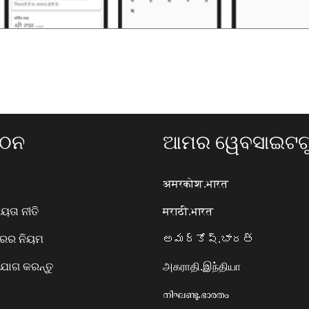
ଗଠନ
ଆମର ୱେବସାଇଟଗୁ
अमरकोश.भारत
ତା ନୀତି
मराठी.भारत
ାରର ନିୟମ
అమర్కోష్.భారత్
ୋଗ କରନ୍ତୁ
அகராதி.இந்தியா
നിഘണ്ടു.ഭാരതം