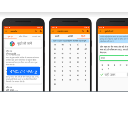
अ
ସଂସ୍ଥାପନ କରନ୍ତୁ