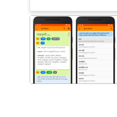
पिछला