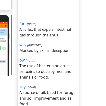
fart
(noun)
A reflex that expels intestinal
gas through the anus.
wily
(adjective)
गला
Marked by skill in deception.
bw
(noun)
The use of bacteria or viruses
or toxins to destroy men and
animals or food.
soy
(noun)
A source of oil. Used for forage
and soil improvement and as
food.