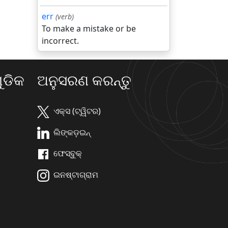
err
(verb)
To make a mistake or be
incorrect.
ଡିକ
ଅନୁସରଣ କରନ୍ତୁ
ଏକ୍ସ (ଟ୍ୱିଟର)
ଲିଙ୍କଡ଼ଇନ୍
ଫେସ୍ବୁକ୍
ଇନଷ୍ଟାଗ୍ରାମ