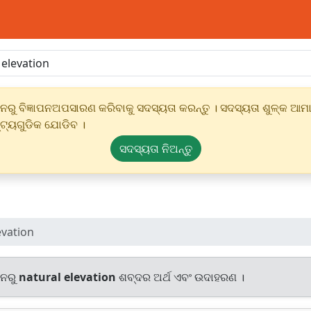
ୁ ବିଜ୍ଞାପନଅପସାରଣ କରିବାକୁ ସଦସ୍ୟତା କରନ୍ତୁ । ସଦସ୍ୟତା ଶୁଳ୍କ ଆମାର
୍ଟ୍ୟଗୁଡିକ ଯୋଡିବ ।
ସଦସ୍ୟତା ନିଅନ୍ତୁ
evation
ାନରୁ
natural elevation
ଶବ୍ଦର ଅର୍ଥ ଏବଂ ଉଦାହରଣ ।