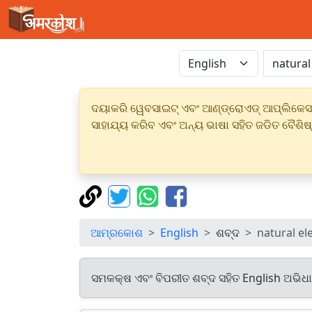
ଦୟାକରି ୱେବସାଇଟ୍ ଏବଂ ଆଣ୍ଡ୍ରୋଏଡ୍ ଆପ୍ଲିକେସନର
ସାହାଯ୍ୟ କରିବ ଏବଂ ଅନ୍ୟ ଭାଷା ସହିତ ଜଡିତ ବୈଶିଷ
ଆମ୍ରକୋଶ
English
ଶବ୍ଦ
natural el
ସମକକ୍ଷ ଏବଂ ବିପରୀତ ଶବ୍ଦ ସହିତ English ଅଭିଧ