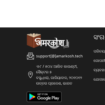
ସଂ
ପରିଚୟ
support[@]amarkosh.tech
ଗୋପନୀୟ
ଏ-୮ / ୫୦୪ ଆଲିବ କାଉଣ୍ଟୀ,
ବ୍ୟବହ
ସୈକ୍ଟର ୫
ବସୁନ୍ଧରା, ଗାଜିୟାବାଦ, ୨୦୧୦୧୨
ଯୋଗାଯ
ଉତ୍ତର ପ୍ରଦେଶ, ଭାରତ