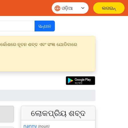
ଲଗଇନ୍
ସନ୍ଧାନ
୍କୋଶରେ ନୂତନ ଶବ୍ଦ ଏବଂ ସଂଜ୍ଞା ଯୋଡିବାରେ
ଲୋକପ୍ରିୟ ଶବ୍ଦ
nanny
(noun)