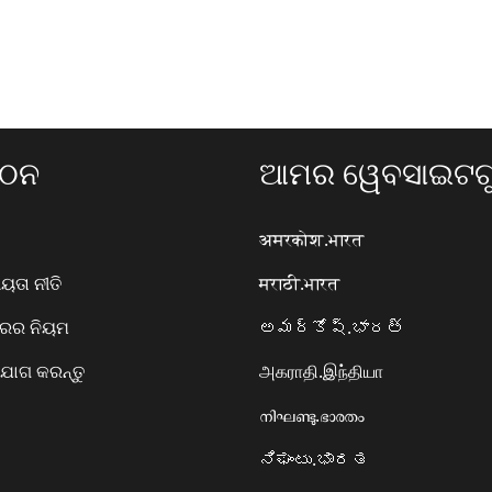
ଗଠନ
ଆମର ୱେବସାଇଟଗୁ
अमरकोश.भारत
ତା ନୀତି
मराठी.भारत
ାରର ନିୟମ
అమర్కోష్.భారత్
ୋଗ କରନ୍ତୁ
அகராதி.இந்தியா
നിഘണ്ടു.ഭാരതം
ನಿಘಂಟು.ಭಾರತ