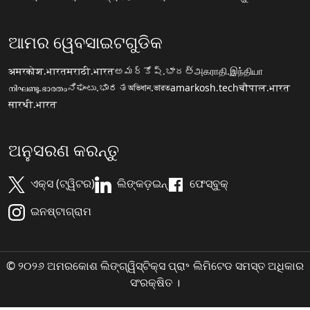
ଆମର ୱେବସାଇଟଗୁଡିକ
अमरकोश.भारत
मराठी.भारत
అమర్కోష్.భారత్
அகராதி.இந்தியா
നിഘണ്ടു.ഭാരതം
ನಿಘಂಟು.ಭಾರತ
অভিধান.ভারত
amarkosh.tech
चौपाल.भारत
सारथी.भारत
ଅନୁସରଣ କରନ୍ତୁ
ଏକ୍ସ (ଟ୍ୱିଟର)
ଲିଙ୍କଡ଼ଇନ୍
ଫେସ୍ବୁକ୍
ଇନଷ୍ଟାଗ୍ରାମ
© ୨୦୨୬ ଅମରକୋଶ ଲିଙ୍ଗ୍ୱିସ୍ଟିକ୍ସ ପ୍ରା॰ ଲିମିଟେଡ ସମସ୍ତ ଅଧିକାର
ସଂରକ୍ଷିତ ।