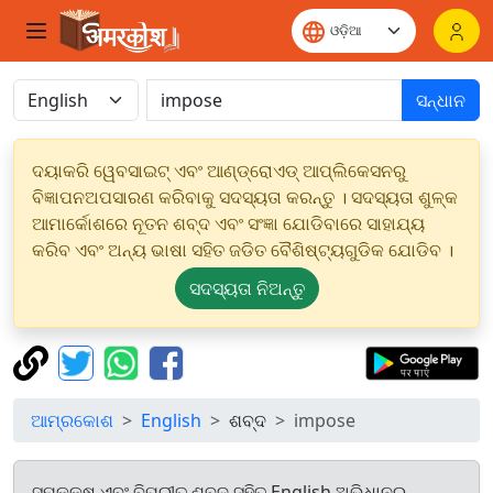
ସନ୍ଧାନ
ଦୟାକରି ୱେବସାଇଟ୍ ଏବଂ ଆଣ୍ଡ୍ରୋଏଡ୍ ଆପ୍ଲିକେସନରୁ
ବିଜ୍ଞାପନଅପସାରଣ କରିବାକୁ ସଦସ୍ୟତା କରନ୍ତୁ । ସଦସ୍ୟତା ଶୁଳ୍କ
ଆମାର୍କୋଶରେ ନୂତନ ଶବ୍ଦ ଏବଂ ସଂଜ୍ଞା ଯୋଡିବାରେ ସାହାଯ୍ୟ
କରିବ ଏବଂ ଅନ୍ୟ ଭାଷା ସହିତ ଜଡିତ ବୈଶିଷ୍ଟ୍ୟଗୁଡିକ ଯୋଡିବ ।
ସଦସ୍ୟତା ନିଅନ୍ତୁ
ଆମ୍ରକୋଶ
English
ଶବ୍ଦ
impose
ସମକକ୍ଷ ଏବଂ ବିପରୀତ ଶବ୍ଦ ସହିତ English ଅଭିଧାନରୁ