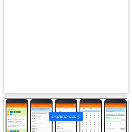
ସଂସ୍ଥାପନ କରନ୍ତୁ
पिछला
अगला