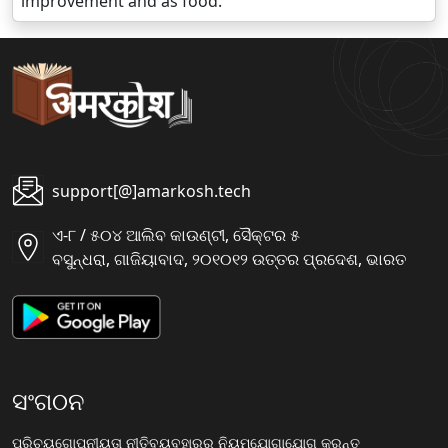
improvement and as food.
support[@]amarkosh.tech
ଏ-୮ / ୫୦୪ ଆଲିବ କାଉଣ୍ଟୀ, ସୈକ୍ଟର ୫
ବସୁନ୍ଧରା, ଗାଜିୟାବାଦ, ୨୦୧୦୧୨ ଉତ୍ତର ପ୍ରଦେଶ, ଭାରତ
ସଂଗଠନ
ପରିଚୟ
ଗୋପନୀୟତା ନୀତି
ବ୍ୟବହାରର ନିୟମ
ଯୋଗାଯୋଗ କରନ୍ତୁ