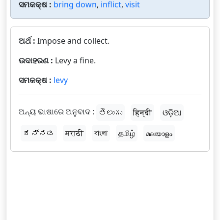
ସମକକ୍ଷ :
bring down
,
inflict
,
visit
ଅର୍ଥ :
Impose and collect.
ଉଦାହରଣ :
Levy a fine.
ସମକକ୍ଷ :
levy
ଅନ୍ୟ ଭାଷାରେ ଅନୁବାଦ :
తెలుగు
हिन्दी
ଓଡ଼ିଆ
ಕನ್ನಡ
मराठी
বাংলা
தமிழ்
മലയാളം