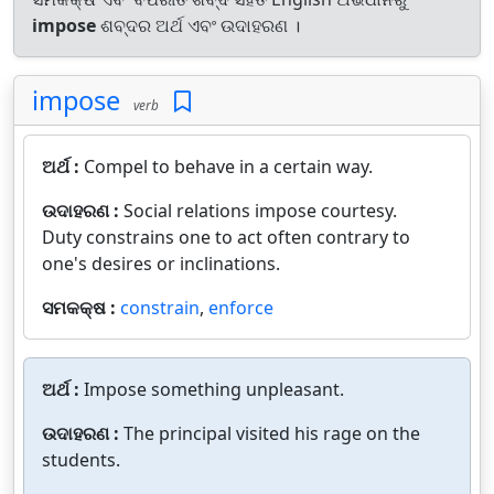
impose
ଶବ୍ଦର ଅର୍ଥ ଏବଂ ଉଦାହରଣ ।
impose
verb
ଅର୍ଥ :
Compel to behave in a certain way.
ଉଦାହରଣ :
Social relations impose courtesy.
Duty constrains one to act often contrary to
one's desires or inclinations.
ସମକକ୍ଷ :
constrain
,
enforce
ଅର୍ଥ :
Impose something unpleasant.
ଉଦାହରଣ :
The principal visited his rage on the
students.