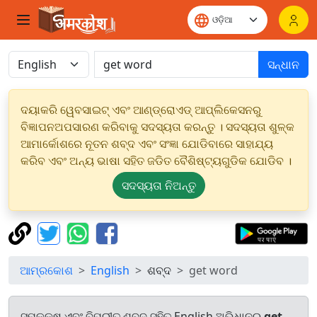
ସନ୍ଧାନ
ଦୟାକରି ୱେବସାଇଟ୍ ଏବଂ ଆଣ୍ଡ୍ରୋଏଡ୍ ଆପ୍ଲିକେସନରୁ
ବିଜ୍ଞାପନଅପସାରଣ କରିବାକୁ ସଦସ୍ୟତା କରନ୍ତୁ । ସଦସ୍ୟତା ଶୁଳ୍କ
ଆମାର୍କୋଶରେ ନୂତନ ଶବ୍ଦ ଏବଂ ସଂଜ୍ଞା ଯୋଡିବାରେ ସାହାଯ୍ୟ
କରିବ ଏବଂ ଅନ୍ୟ ଭାଷା ସହିତ ଜଡିତ ବୈଶିଷ୍ଟ୍ୟଗୁଡିକ ଯୋଡିବ ।
ସଦସ୍ୟତା ନିଅନ୍ତୁ
ଆମ୍ରକୋଶ
English
ଶବ୍ଦ
get word
ସମକକ୍ଷ ଏବଂ ବିପରୀତ ଶବ୍ଦ ସହିତ English ଅଭିଧାନରୁ
get