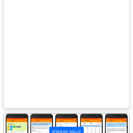
ସଂସ୍ଥାପନ କରନ୍ତୁ