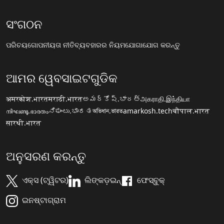
ସଂଗଠନ
ପରିଚୟ
ଗୋପନୀୟତା ନୀତି
ବ୍ୟବହାରର ନିୟମ
ଯୋଗାଯୋଗ କରନ୍ତୁ
ଆମର ୱେବସାଇଟଗୁଡିକ
अमरकोश.भारत
मराठी.भारत
అమర్కోష్.భారత్
அகராதி.இந்தியா
നിഘണ്ടു.ഭാരതം
ನಿಘಂಟು.ಭಾರತ
অভিধান.ভারত
amarkosh.tech
चौपाल.भारत
सारथी.भारत
ଅନୁସରଣ କରନ୍ତୁ
ଏକ୍ସ (ଟ୍ୱିଟର)
ଲିଙ୍କଡ଼ଇନ୍
ଫେସ୍ବୁକ୍
ଇନଷ୍ଟାଗ୍ରାମ