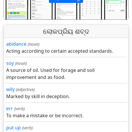
पिछला
अगला
ଲୋକପ୍ରିୟ ଶବ୍ଦ
abidance
(noun)
Acting according to certain accepted standards.
soy
(noun)
A source of oil. Used for forage and soil
improvement and as food.
wily
(adjective)
Marked by skill in deception.
err
(verb)
To make a mistake or be incorrect.
put up
(verb)