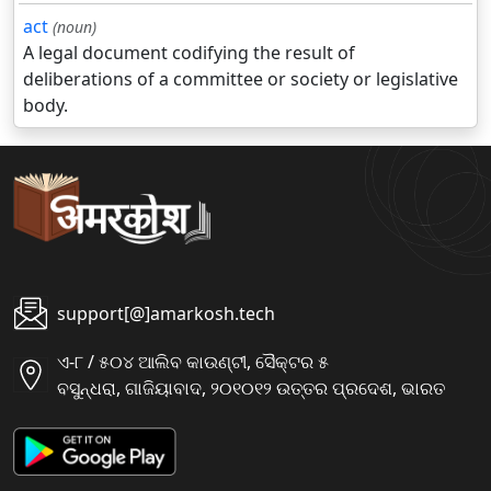
act
(noun)
A legal document codifying the result of
deliberations of a committee or society or legislative
body.
support[@]amarkosh.tech
ଏ-୮ / ୫୦୪ ଆଲିବ କାଉଣ୍ଟୀ, ସୈକ୍ଟର ୫
ବସୁନ୍ଧରା, ଗାଜିୟାବାଦ, ୨୦୧୦୧୨ ଉତ୍ତର ପ୍ରଦେଶ, ଭାରତ