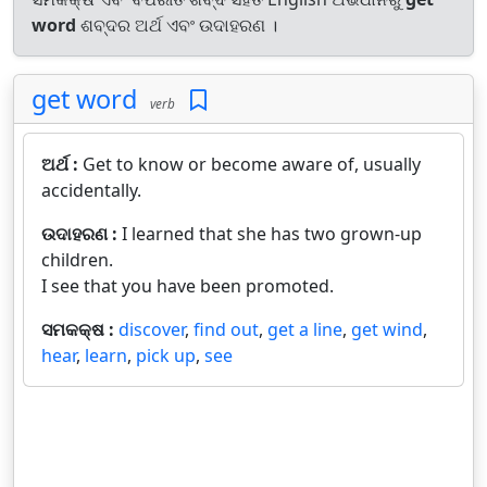
word
ଶବ୍ଦର ଅର୍ଥ ଏବଂ ଉଦାହରଣ ।
get word
verb
ଅର୍ଥ :
Get to know or become aware of, usually
accidentally.
ଉଦାହରଣ :
I learned that she has two grown-up
children.
I see that you have been promoted.
ସମକକ୍ଷ :
discover
,
find out
,
get a line
,
get wind
,
hear
,
learn
,
pick up
,
see