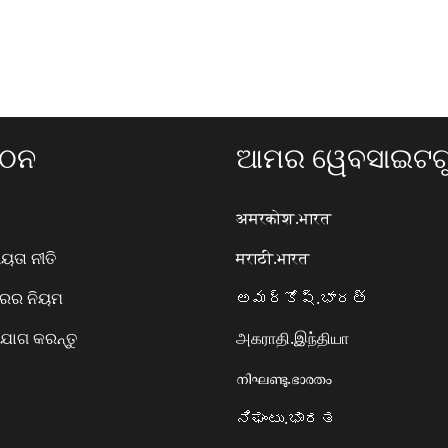
ଗଠନ
ଆମର ୱେବସାଇଟଗୁ
अमरकोश.भारत
ତା ନୀତି
मराठी.भारत
ାରର ନିୟମ
అమర్కోష్.భారత్
ୋଗ କରନ୍ତୁ
அகராதி.இந்தியா
നിഘണ്ടു.ഭാരതം
ನಿಘಂಟು.ಭಾರತ