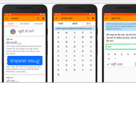
अ
ସଂସ୍ଥାପନ କରନ୍ତୁ