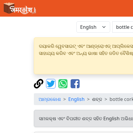
ଦୟାକରି ୱେବସାଇଟ୍ ଏବଂ ଆଣ୍ଡ୍ରୋଏଡ୍ ଆପ୍ଲିକେସନର
ସାହାଯ୍ୟ କରିବ ଏବଂ ଅନ୍ୟ ଭାଷା ସହିତ ଜଡିତ ବୈଶିଷ
ଆମ୍ରକୋଶ
English
ଶବ୍ଦ
bottle cor
ସମକକ୍ଷ ଏବଂ ବିପରୀତ ଶବ୍ଦ ସହିତ English ଅଭିଧ