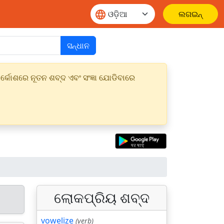
ଲଗଇନ୍
ସନ୍ଧାନ
୍କୋଶରେ ନୂତନ ଶବ୍ଦ ଏବଂ ସଂଜ୍ଞା ଯୋଡିବାରେ
ଲୋକପ୍ରିୟ ଶବ୍ଦ
vowelize
(verb)