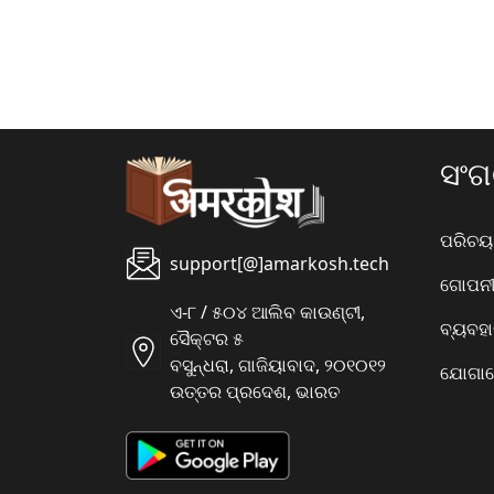
ସଂ
ପରିଚୟ
support[@]amarkosh.tech
ଗୋପନୀୟ
ଏ-୮ / ୫୦୪ ଆଲିବ କାଉଣ୍ଟୀ,
ବ୍ୟବହ
ସୈକ୍ଟର ୫
ବସୁନ୍ଧରା, ଗାଜିୟାବାଦ, ୨୦୧୦୧୨
ଯୋଗାଯ
ଉତ୍ତର ପ୍ରଦେଶ, ଭାରତ