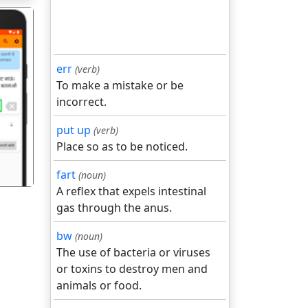
err
(verb)
To make a mistake or be
incorrect.
गला
put up
(verb)
Place so as to be noticed.
fart
(noun)
A reflex that expels intestinal
gas through the anus.
bw
(noun)
The use of bacteria or viruses
or toxins to destroy men and
animals or food.