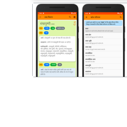
पिछला