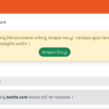
ୁ ବିଜ୍ଞାପନଅପସାରଣ କରିବାକୁ ସଦସ୍ୟତା କରନ୍ତୁ । ସଦସ୍ୟତା ଶୁଳ୍କ ଆମାର
୍ଟ୍ୟଗୁଡିକ ଯୋଡିବ ।
ସଦସ୍ୟତା ନିଅନ୍ତୁ
k
ାନରୁ
bottle cork
ଶବ୍ଦର ଅର୍ଥ ଏବଂ ଉଦାହରଣ ।