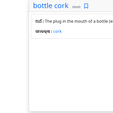
bottle cork
noun
ଅର୍ଥ :
The plug in the mouth of a bottle (es
ସମକକ୍ଷ :
cork