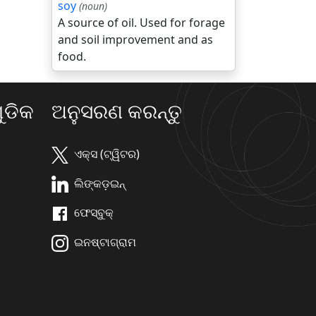
soy
(noun)
A source of oil. Used for forage
and soil improvement and as
food.
ଡିକ
ଅନୁସରଣ କରନ୍ତୁ
ଏକ୍ସ (ଟ୍ୱିଟର)
ଲିଙ୍କଡ଼ଇନ୍
ଫେସ୍ବୁକ୍
ଇନଷ୍ଟାଗ୍ରାମ