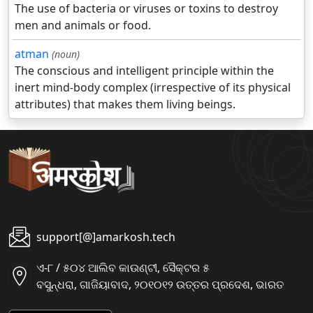
The use of bacteria or viruses or toxins to destroy
men and animals or food.
atman
(noun)
The conscious and intelligent principle within the
inert mind-body complex (irrespective of its physical
attributes) that makes them living beings.
support[@]amarkosh.tech
ଏ-୮ / ୫୦୪ ଆଲିବ କାଉଣ୍ଟୀ, ସୈକ୍ଟର ୫
ବସୁନ୍ଧରା, ଗାଜିୟାବାଦ, ୨୦୧୦୧୨ ଉତ୍ତର ପ୍ରଦେଶ, ଭାରତ