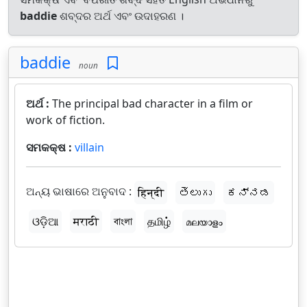
baddie
ଶବ୍ଦର ଅର୍ଥ ଏବଂ ଉଦାହରଣ ।
baddie
noun
ଅର୍ଥ :
The principal bad character in a film or
work of fiction.
ସମକକ୍ଷ :
villain
ଅନ୍ୟ ଭାଷାରେ ଅନୁବାଦ :
हिन्दी
తెలుగు
ಕನ್ನಡ
ଓଡ଼ିଆ
मराठी
বাংলা
தமிழ்
മലയാളം