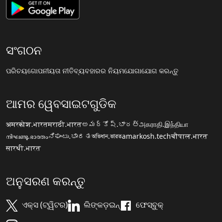
ସଂଗଠନ
ପରିଚୟ
ଗୋପନୀୟତା ନୀତି
ବ୍ୟବହାରର ନିୟମ
ଯୋଗାଯୋଗ କରନ୍ତୁ
ଆମର ୱେବସାଇଟଗୁଡିକ
अमरकोश.भारत
मराठी.भारत
అమర్కోష్.భారత్
அகராதி.இந்தியா
നിഘണ്ടു.ഭാരതം
ನಿಘಂಟು.ಭಾರತ
অভিধান.ভারত
amarkosh.tech
चौपाल.भारत
सारथी.भारत
ଅନୁସରଣ କରନ୍ତୁ
ଏକ୍ସ (ଟ୍ୱିଟର)
ଲିଙ୍କଡ଼ଇନ୍
ଫେସ୍ବୁକ୍