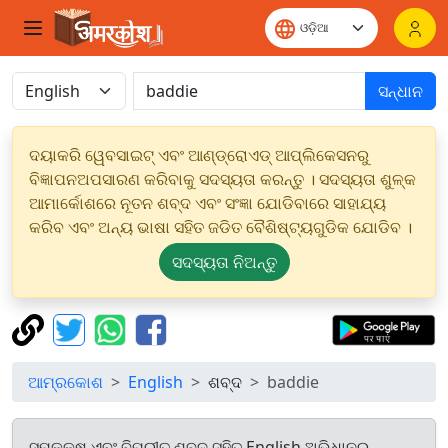
ସନ୍ଧାନ
ଦୟାକରି ୱେବସାଇଟ୍ ଏବଂ ଆଣ୍ଡ୍ରୋଏଡ୍ ଆପ୍ଲିକେସନରୁ
ବିଜ୍ଞାପନଅପସାରଣ କରିବାକୁ ସଦସ୍ୟତା କରନ୍ତୁ । ସଦସ୍ୟତା ଶୁଳ୍କ
ଆମାର୍କୋଶରେ ନୂତନ ଶବ୍ଦ ଏବଂ ସଂଜ୍ଞା ଯୋଡିବାରେ ସାହାଯ୍ୟ
କରିବ ଏବଂ ଅନ୍ୟ ଭାଷା ସହିତ ଜଡିତ ବୈଶିଷ୍ଟ୍ୟଗୁଡିକ ଯୋଡିବ ।
ସଦସ୍ୟତା ନିଅନ୍ତୁ
ଆମ୍ରକୋଶ
English
ଶବ୍ଦ
baddie
ସମକକ୍ଷ ଏବଂ ବିପରୀତ ଶବ୍ଦ ସହିତ English ଅଭିଧାନରୁ