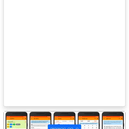
ସଂସ୍ଥାପନ କରନ୍ତୁ