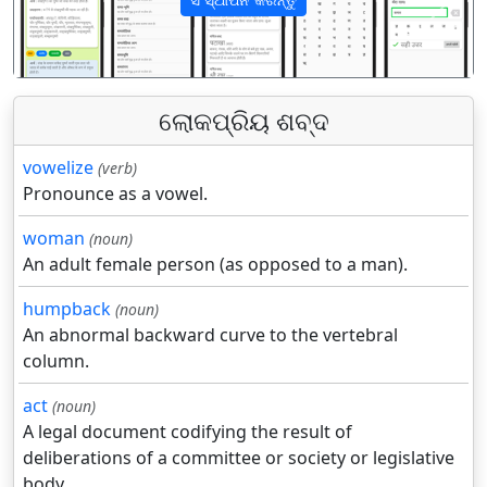
पिछला
अगला
ଲୋକପ୍ରିୟ ଶବ୍ଦ
vowelize
(verb)
Pronounce as a vowel.
woman
(noun)
An adult female person (as opposed to a man).
humpback
(noun)
An abnormal backward curve to the vertebral
column.
act
(noun)
A legal document codifying the result of
deliberations of a committee or society or legislative
body.