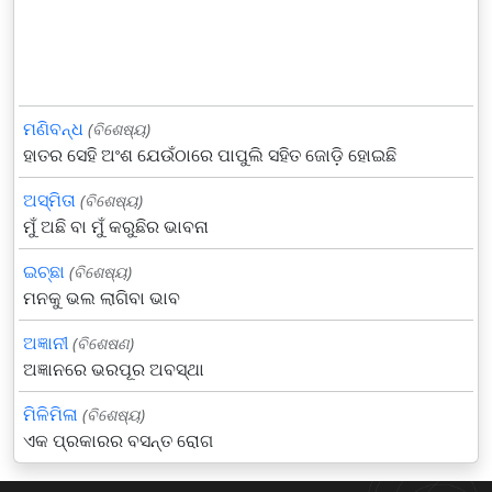
ମଣିବନ୍ଧ
(ବିଶେଷ୍ୟ)
ହାତର ସେହି ଅଂଶ ଯେଉଁଠାରେ ପାପୁଲି ସହିତ ଜୋଡ଼ି ହୋଇଛି
ଅସ୍ମିତା
(ବିଶେଷ୍ୟ)
ମୁଁ ଅଛି ବା ମୁଁ କରୁଛିର ଭାବନା
ଇଚ୍ଛା
(ବିଶେଷ୍ୟ)
ମନକୁ ଭଲ ଲାଗିବା ଭାବ
ଅଜ୍ଞାନୀ
(ବିଶେଷଣ)
ଅଜ୍ଞାନରେ ଭରପୂର ଅବସ୍ଥା
ମିଳିମିଳା
(ବିଶେଷ୍ୟ)
ଏକ ପ୍ରକାରର ବସନ୍ତ ରୋଗ