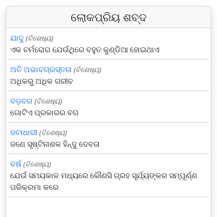
ଲୋକପ୍ରିୟ ଶବ୍ଦ
ଯାଦୁ
(ବିଶେଷ୍ୟ)
ଏକ ଚର୍ମରୋଗ ଯେଉଁଥିରେ ବହୁତ କୁଣ୍ଡିଆ ହୋଇଥାଏ
ଅତି ଅଭାବଗ୍ରସ୍ତତା
(ବିଶେଷ୍ୟ)
ଅଧିକରୁ ଅଧିକ ଗରୀବ
ବଡ଼ବଗ
(ବିଶେଷ୍ୟ)
ଗୋଟିଏ ପ୍ରକାରର ବଗ
ଜଟାଧାରୀ
(ବିଶେଷ୍ୟ)
ଜଣେ ସୃଷ୍ଟିନାଶକ ହିନ୍ଦୁ ଦେବତା
ବର୍ଷ
(ବିଶେଷ୍ୟ)
ଯେଉଁ ସମୟକାଳ ମଧ୍ୟରେ କୌଣସି ଗ୍ରହ ସୂର୍ଯ୍ୟଙ୍କର ସମ୍ପୂର୍ଣ୍ଣ
ପରିକ୍ରମା କରେ