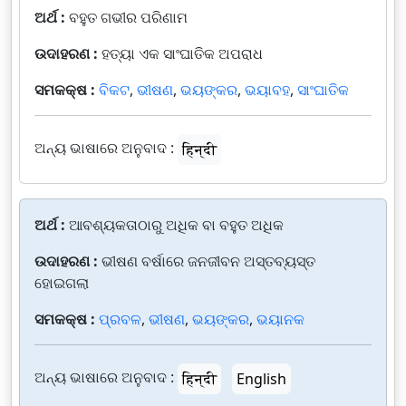
ଅର୍ଥ :
ବହୁତ ଗଭୀର ପରିଣାମ
ଉଦାହରଣ :
ହତ୍ୟା ଏକ ସାଂଘାତିକ ଅପରାଧ
ସମକକ୍ଷ :
ବିକଟ
,
ଭୀଷଣ
,
ଭୟଙ୍କର
,
ଭୟାବହ
,
ସାଂଘାତିକ
ଅନ୍ୟ ଭାଷାରେ ଅନୁବାଦ :
हिन्दी
ଅର୍ଥ :
ଆବଶ୍ୟକତାଠାରୁ ଅଧିକ ବା ବହୁତ ଅଧିକ
ଉଦାହରଣ :
ଭୀଷଣ ବର୍ଷାରେ ଜନଜୀବନ ଅସ୍ତବ୍ୟସ୍ତ
ହୋଇଗଲା
ସମକକ୍ଷ :
ପ୍ରବଳ
,
ଭୀଷଣ
,
ଭୟଙ୍କର
,
ଭୟାନକ
ଅନ୍ୟ ଭାଷାରେ ଅନୁବାଦ :
हिन्दी
English