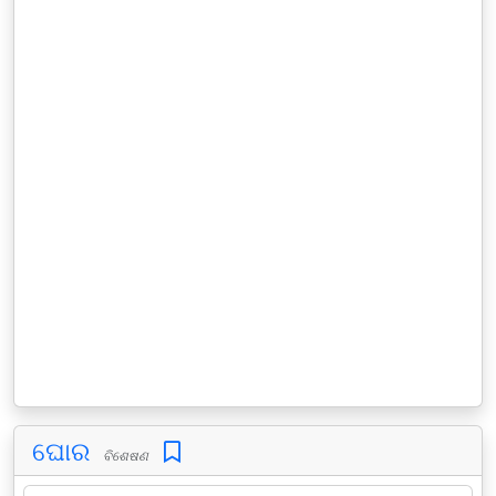
ଘୋର
ବିଶେଷଣ