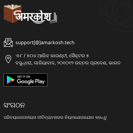
support[@]amarkosh.tech
ଏ-୮ / ୫୦୪ ଆଲିବ କାଉଣ୍ଟୀ, ସୈକ୍ଟର ୫
ବସୁନ୍ଧରା, ଗାଜିୟାବାଦ, ୨୦୧୦୧୨ ଉତ୍ତର ପ୍ରଦେଶ, ଭାରତ
ସଂଗଠନ
ପରିଚୟ
ଗୋପନୀୟତା ନୀତି
ବ୍ୟବହାରର ନିୟମ
ଯୋଗାଯୋଗ କରନ୍ତୁ