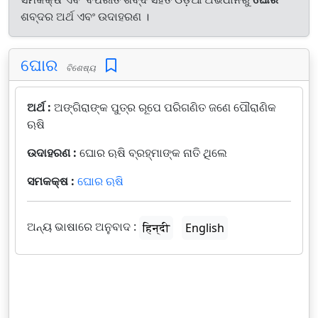
ଶବ୍ଦର ଅର୍ଥ ଏବଂ ଉଦାହରଣ ।
ଘୋର
ବିଶେଷ୍ୟ
ଅର୍ଥ :
ଅଙ୍ଗିରାଙ୍କ ପୁତ୍ର ରୂପେ ପରିଗଣିତ ଜଣେ ପୌରାଣିକ
ଋଷି
ଉଦାହରଣ :
ଘୋର ଋଷି ବ୍ରହ୍ମାଙ୍କ ନାତି ଥିଲେ
ସମକକ୍ଷ :
ଘୋର ଋଷି
ଅନ୍ୟ ଭାଷାରେ ଅନୁବାଦ :
हिन्दी
English