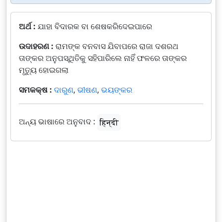
ଅର୍ଥ :
ଯାହା ବିଦାରକ ବା ଶେଷକରିଦେଇପାରେ
ଉଦାହରଣ :
ରାମଙ୍କ ବନବାସ ଯିବାପରେ ରାଜା ଦଶରଥ
ତାଙ୍କର ଅନୁପସ୍ଥିତିକୁ ସହିପାରିଲେ ନାହିଁ ଫଳରେ ତାଙ୍କର
ମୃତ୍ୟୁ ହୋଇଗଲା
ସମକକ୍ଷ :
ଦାରୁଣ
,
ଭୀଷଣ
,
ଭୟଙ୍କର
ଅନ୍ୟ ଭାଷାରେ ଅନୁବାଦ :
हिन्दी