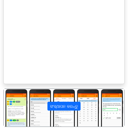
ସଂସ୍ଥାପନ କରନ୍ତୁ
पिछला
अगला