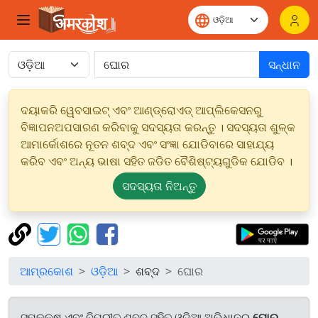
ସନ୍ଧାନ
ଦୟାକରି ୱେବସାଇଟ୍ ଏବଂ ଆଣ୍ଡ୍ରୋଏଡ୍ ଆପ୍ଲିକେସନରୁ
ବିଜ୍ଞାପନଅପସାରଣ କରିବାକୁ ସଦସ୍ୟତା କରନ୍ତୁ । ସଦସ୍ୟତା ଶୁଳ୍କ
ଆମାର୍କୋଶରେ ନୂତନ ଶବ୍ଦ ଏବଂ ସଂଜ୍ଞା ଯୋଡିବାରେ ସାହାଯ୍ୟ
କରିବ ଏବଂ ଅନ୍ୟ ଭାଷା ସହିତ ଜଡିତ ବୈଶିଷ୍ଟ୍ୟଗୁଡିକ ଯୋଡିବ ।
ସଦସ୍ୟତା ନିଅନ୍ତୁ
ଆମ୍ରକୋଶ
ଓଡ଼ିଆ
ଶବ୍ଦ
ଘୋର
ସମକକ୍ଷ ଏବଂ ବିପରୀତ ଶବ୍ଦ ସହିତ ଓଡ଼ିଆ ଅଭିଧାନରୁ
ଘୋର