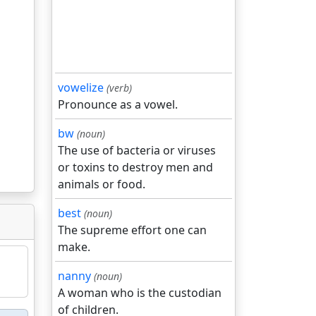
vowelize
(verb)
Pronounce as a vowel.
bw
(noun)
The use of bacteria or viruses
or toxins to destroy men and
animals or food.
best
(noun)
The supreme effort one can
make.
nanny
(noun)
A woman who is the custodian
of children.