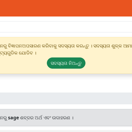
ୁ ବିଜ୍ଞାପନଅପସାରଣ କରିବାକୁ ସଦସ୍ୟତା କରନ୍ତୁ । ସଦସ୍ୟତା ଶୁଳ୍କ ଆମାର
୍ଟ୍ୟଗୁଡିକ ଯୋଡିବ ।
ସଦସ୍ୟତା ନିଅନ୍ତୁ
ାନରୁ
sage
ଶବ୍ଦର ଅର୍ଥ ଏବଂ ଉଦାହରଣ ।