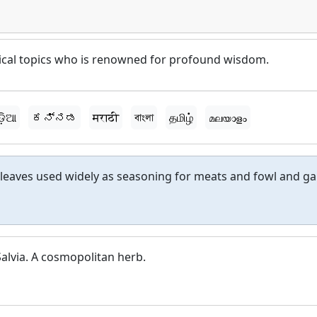
hical topics who is renowned for profound wisdom.
ଡ଼ିଆ
ಕನ್ನಡ
मराठी
বাংলা
தமிழ்
മലയാളം
 leaves used widely as seasoning for meats and fowl and g
Salvia. A cosmopolitan herb.