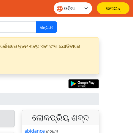
ଲଗଇନ୍
ସନ୍ଧାନ
୍କୋଶରେ ନୂତନ ଶବ୍ଦ ଏବଂ ସଂଜ୍ଞା ଯୋଡିବାରେ
ଲୋକପ୍ରିୟ ଶବ୍ଦ
abidance
(noun)