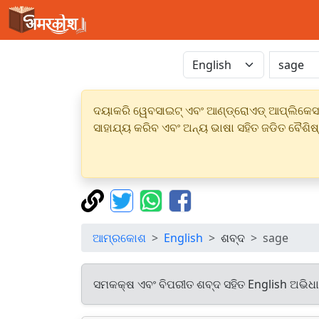
ଦୟାକରି ୱେବସାଇଟ୍ ଏବଂ ଆଣ୍ଡ୍ରୋଏଡ୍ ଆପ୍ଲିକେସନର
ସାହାଯ୍ୟ କରିବ ଏବଂ ଅନ୍ୟ ଭାଷା ସହିତ ଜଡିତ ବୈଶିଷ
ଆମ୍ରକୋଶ
English
ଶବ୍ଦ
sage
ସମକକ୍ଷ ଏବଂ ବିପରୀତ ଶବ୍ଦ ସହିତ English ଅଭିଧ