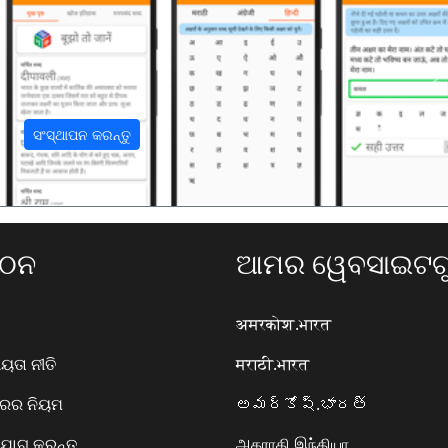
अ
ସଂସ୍ଥାପନ କରନ୍ତୁ
ଗଠନ
ଆମର ୱେବସାଇଟଗୁ
अमरकोश.भारत
ତା ନୀତି
मराठी.भारत
ାରର ନିୟମ
అమర్కోష్.భారత్
ୋଗ କରନ୍ତୁ
அகராதி.இந்தியா