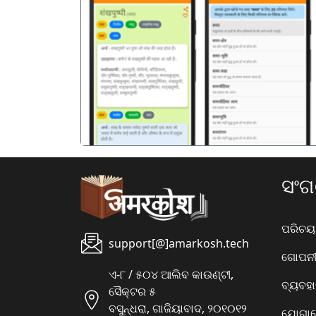
पिछला
ସଂ
ପରିଚୟ
support[@]amarkosh.tech
ଗୋପନୀୟ
ଏ-୮ / ୫୦୪ ଆଲିବ କାଉଣ୍ଟୀ,
ବ୍ୟବହ
ସୈକ୍ଟର ୫
ବସୁନ୍ଧରା, ଗାଜିୟାବାଦ, ୨୦୧୦୧୨
ଯୋଗାଯ