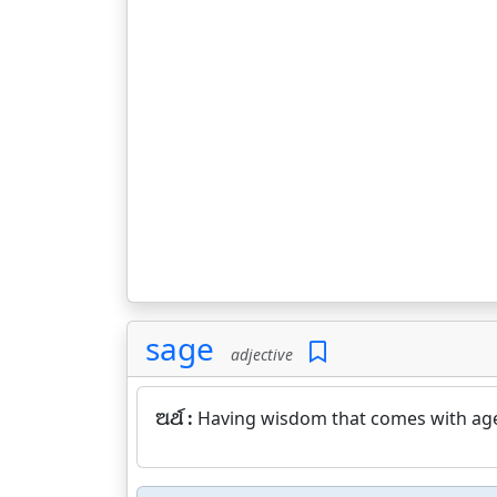
sage
adjective
ଅର୍ଥ :
Having wisdom that comes with age