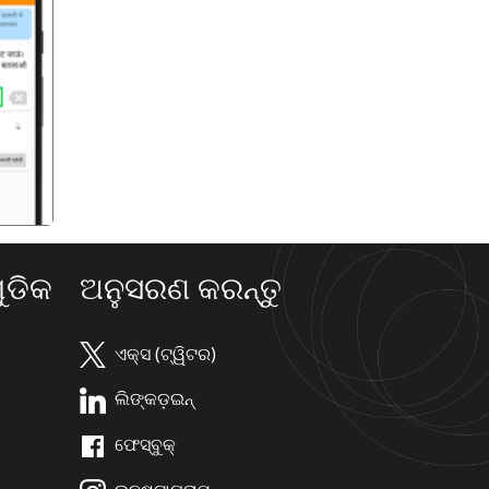
गला
ଡିକ
ଅନୁସରଣ କରନ୍ତୁ
ଏକ୍ସ (ଟ୍ୱିଟର)
ଲିଙ୍କଡ଼ଇନ୍
ଫେସ୍ବୁକ୍