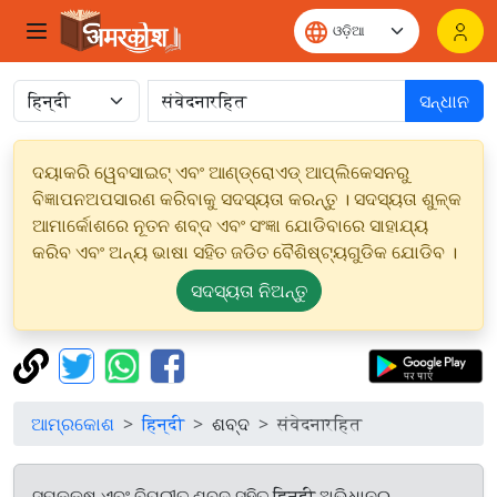
ସନ୍ଧାନ
ଦୟାକରି ୱେବସାଇଟ୍ ଏବଂ ଆଣ୍ଡ୍ରୋଏଡ୍ ଆପ୍ଲିକେସନରୁ
ବିଜ୍ଞାପନଅପସାରଣ କରିବାକୁ ସଦସ୍ୟତା କରନ୍ତୁ । ସଦସ୍ୟତା ଶୁଳ୍କ
ଆମାର୍କୋଶରେ ନୂତନ ଶବ୍ଦ ଏବଂ ସଂଜ୍ଞା ଯୋଡିବାରେ ସାହାଯ୍ୟ
କରିବ ଏବଂ ଅନ୍ୟ ଭାଷା ସହିତ ଜଡିତ ବୈଶିଷ୍ଟ୍ୟଗୁଡିକ ଯୋଡିବ ।
ସଦସ୍ୟତା ନିଅନ୍ତୁ
ଆମ୍ରକୋଶ
हिन्दी
ଶବ୍ଦ
संवेदनारहित
ସମକକ୍ଷ ଏବଂ ବିପରୀତ ଶବ୍ଦ ସହିତ हिन्दी ଅଭିଧାନରୁ