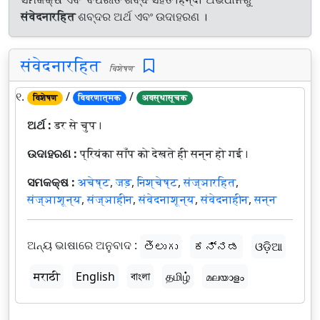
संवेदनारहित
ଶବ୍ଦର ଅର୍ଥ ଏବଂ ଉଦାହରଣ ।
संवेदनारहित
विशेषण
୧.
/
/
विशेषण
विवरणात्मक
अवस्थासूचक
ଅର୍ଥ :
डर से चुप।
ଉଦାହରଣ :
प्रियंका साँप को देखते ही सन्न हो गई।
ସମକକ୍ଷ :
अचेष्ट
,
जड़
,
निश्चेष्ट
,
संज्ञारहित
,
संज्ञाशून्य
,
संज्ञाहीन
,
संवेदनाशून्य
,
संवेदनाहीन
,
सन्न
ଅନ୍ୟ ଭାଷାରେ ଅନୁବାଦ :
తెలుగు
ಕನ್ನಡ
ଓଡ଼ିଆ
मराठी
English
বাংলা
தமிழ்
മലയാളം