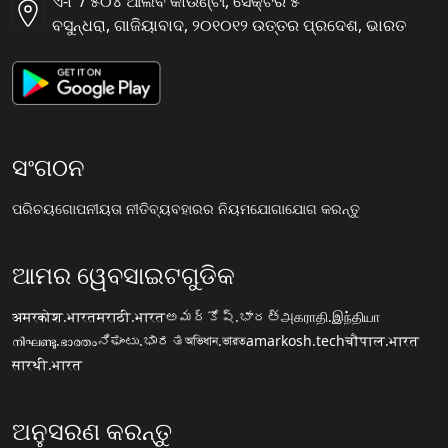
ଏ-୮ / ୫୦୪ ଆଲିବ କାଉଣ୍ଟୀ, ସୈକ୍ଟର ୫
ବସୁନ୍ଧରା, ଗାଜିୟାବାଦ, ୨୦୧୦୧୨ ଉତ୍ତର ପ୍ରଦେଶ, ଭାରତ
ସଂଗଠନ
ପରିଚୟ
ଗୋପନୀୟତା ନୀତି
ବ୍ୟବହାରର ନିୟମ
ଯୋଗାଯୋଗ କରନ୍ତୁ
ଆମର ୱେବସାଇଟଗୁଡିକ
अमरकोश.भारत
मराठी.भारत
అమర్కోష్.భారత్
அகராதி.இந்தியா
നിഘണ്ടു.ഭാരതം
ನಿಘಂಟು.ಭಾರತ
অভিধান.ভারত
amarkosh.tech
चौपाल.भारत
सारथी.भारत
ଅନୁସରଣ କରନ୍ତୁ