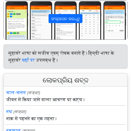
ସଂସ୍ଥାପନ କରନ୍ତୁ
पिछला
अगला
मुहावरे भाषा को सजीव एवम् रोचक बनाते हैं। हिन्दी भाषा के
मुहावरे
यहाँ पर
उपलब्ध हैं।
ଲୋକପ୍ରିୟ ଶବ୍ଦ
चाल-चलन
(संज्ञा)
जीवन में किया जाने वाला आचरण या कार्य।
नथ
(संज्ञा)
नाक में पहनने का एक गहना।
टकसाल
(संज्ञा)