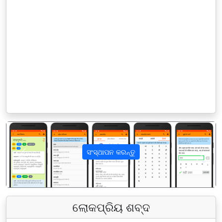
ସଂସ୍ଥାପନ କରନ୍ତୁ
पिछला
अगला
ଲୋକପ୍ରିୟ ଶବ୍ଦ