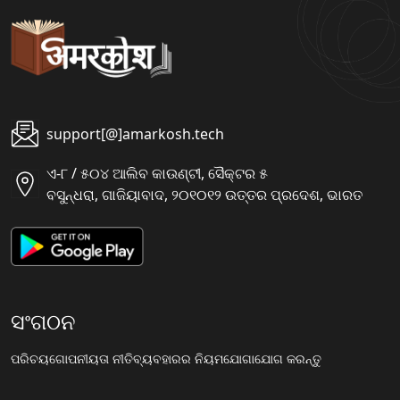
support[@]amarkosh.tech
ଏ-୮ / ୫୦୪ ଆଲିବ କାଉଣ୍ଟୀ, ସୈକ୍ଟର ୫
ବସୁନ୍ଧରା, ଗାଜିୟାବାଦ, ୨୦୧୦୧୨ ଉତ୍ତର ପ୍ରଦେଶ, ଭାରତ
ସଂଗଠନ
ପରିଚୟ
ଗୋପନୀୟତା ନୀତି
ବ୍ୟବହାରର ନିୟମ
ଯୋଗାଯୋଗ କରନ୍ତୁ