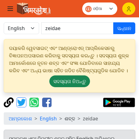
ସନ୍ଧାନ
ଦୟାକରି ୱେବସାଇଟ୍ ଏବଂ ଆଣ୍ଡ୍ରୋଏଡ୍ ଆପ୍ଲିକେସନରୁ
ବିଜ୍ଞାପନଅପସାରଣ କରିବାକୁ ସଦସ୍ୟତା କରନ୍ତୁ । ସଦସ୍ୟତା ଶୁଳ୍କ
ଆମାର୍କୋଶରେ ନୂତନ ଶବ୍ଦ ଏବଂ ସଂଜ୍ଞା ଯୋଡିବାରେ ସାହାଯ୍ୟ
କରିବ ଏବଂ ଅନ୍ୟ ଭାଷା ସହିତ ଜଡିତ ବୈଶିଷ୍ଟ୍ୟଗୁଡିକ ଯୋଡିବ ।
ସଦସ୍ୟତା ନିଅନ୍ତୁ
ଆମ୍ରକୋଶ
English
ଶବ୍ଦ
zeidae
ସମକକ୍ଷ ଏବଂ ବିପରୀତ ଶବ୍ଦ ସହିତ English ଅଭିଧାନରୁ