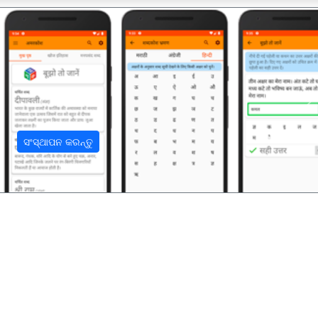
अ
ସଂସ୍ଥାପନ କରନ୍ତୁ