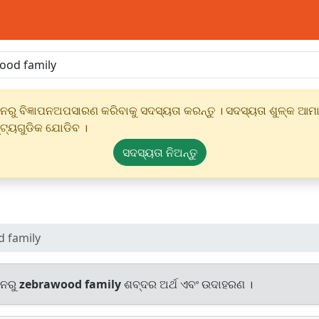
ୁ ବିଜ୍ଞାପନଅପସାରଣ କରିବାକୁ ସଦସ୍ୟତା କରନ୍ତୁ । ସଦସ୍ୟତା ଶୁଳ୍କ ଆମାର
୍ଟ୍ୟଗୁଡିକ ଯୋଡିବ ।
ସଦସ୍ୟତା ନିଅନ୍ତୁ
 family
ାନରୁ
zebrawood family
ଶବ୍ଦର ଅର୍ଥ ଏବଂ ଉଦାହରଣ ।