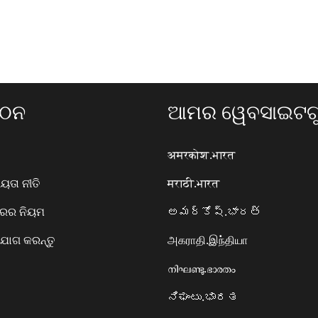
ଗଠନ
ଆମର ୱେବସାଇଟଗୁ
अमरकोश.भारत
ତା ନୀତି
मराठी.भारत
ାରର ନିୟମ
అమర్కోష్.భారత్
ୋଗ କରନ୍ତୁ
அகராதி.இந்தியா
നിഘണ്ടു.ഭാരതം
ನಿಘಂಟು.ಭಾರತ