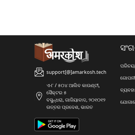
ସଂ
ପରିଚୟ
support[@]amarkosh.tech
ଗୋପନୀୟ
ଏ-୮ / ୫୦୪ ଆଲିବ କାଉଣ୍ଟୀ,
ବ୍ୟବହ
ସୈକ୍ଟର ୫
ବସୁନ୍ଧରା, ଗାଜିୟାବାଦ, ୨୦୧୦୧୨
ଯୋଗାଯ
ଉତ୍ତର ପ୍ରଦେଶ, ଭାରତ