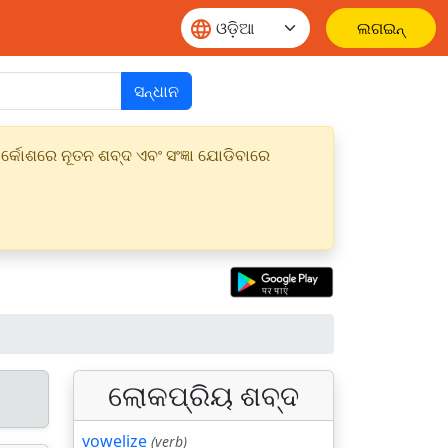
ଲଗଇନ୍
ସନ୍ଧାନ
୍କୋଶରେ ନୂତନ ଶବ୍ଦ ଏବଂ ସଂଜ୍ଞା ଯୋଡିବାରେ
ଲୋକପ୍ରିୟ ଶବ୍ଦ
vowelize
(verb)