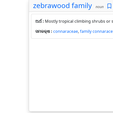
zebrawood family
noun
ଅର୍ଥ :
Mostly tropical climbing shrubs or 
ସମକକ୍ଷ :
connaraceae
,
family connarac