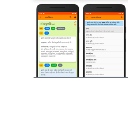
पिछला