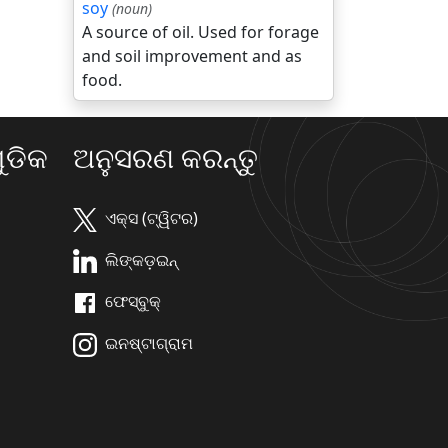
soy
(noun)
A source of oil. Used for forage
and soil improvement and as
food.
ଡିକ
ଅନୁସରଣ କରନ୍ତୁ
ଏକ୍ସ (ଟ୍ୱିଟର)
ଲିଙ୍କଡ଼ଇନ୍
ଫେସ୍ବୁକ୍
ଇନଷ୍ଟାଗ୍ରାମ