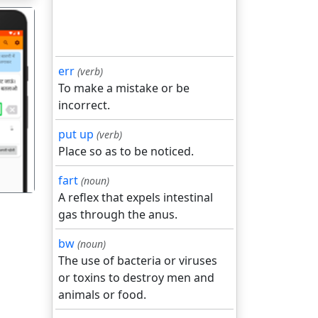
err
(verb)
To make a mistake or be
incorrect.
गला
put up
(verb)
Place so as to be noticed.
fart
(noun)
A reflex that expels intestinal
gas through the anus.
bw
(noun)
The use of bacteria or viruses
or toxins to destroy men and
animals or food.