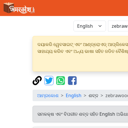
ଦୟାକରି ୱେବସାଇଟ୍ ଏବଂ ଆଣ୍ଡ୍ରୋଏଡ୍ ଆପ୍ଲିକେସନର
ସାହାଯ୍ୟ କରିବ ଏବଂ ଅନ୍ୟ ଭାଷା ସହିତ ଜଡିତ ବୈଶିଷ
ଆମ୍ରକୋଶ
English
ଶବ୍ଦ
zebrawood
ସମକକ୍ଷ ଏବଂ ବିପରୀତ ଶବ୍ଦ ସହିତ English ଅଭିଧ