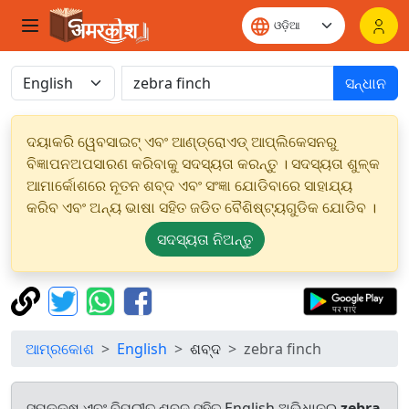
ସନ୍ଧାନ
ଦୟାକରି ୱେବସାଇଟ୍ ଏବଂ ଆଣ୍ଡ୍ରୋଏଡ୍ ଆପ୍ଲିକେସନରୁ
ବିଜ୍ଞାପନଅପସାରଣ କରିବାକୁ ସଦସ୍ୟତା କରନ୍ତୁ । ସଦସ୍ୟତା ଶୁଳ୍କ
ଆମାର୍କୋଶରେ ନୂତନ ଶବ୍ଦ ଏବଂ ସଂଜ୍ଞା ଯୋଡିବାରେ ସାହାଯ୍ୟ
କରିବ ଏବଂ ଅନ୍ୟ ଭାଷା ସହିତ ଜଡିତ ବୈଶିଷ୍ଟ୍ୟଗୁଡିକ ଯୋଡିବ ।
ସଦସ୍ୟତା ନିଅନ୍ତୁ
ଆମ୍ରକୋଶ
English
ଶବ୍ଦ
zebra finch
ସମକକ୍ଷ ଏବଂ ବିପରୀତ ଶବ୍ଦ ସହିତ English ଅଭିଧାନରୁ
zebra