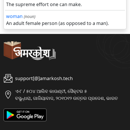
The supreme effort one can make.
woman
(noun)
An adult female person (as opposed to a man).
support[@]amarkosh.tech
ଏ-୮ / ୫୦୪ ଆଲିବ କାଉଣ୍ଟୀ, ସୈକ୍ଟର ୫
ବସୁନ୍ଧରା, ଗାଜିୟାବାଦ, ୨୦୧୦୧୨ ଉତ୍ତର ପ୍ରଦେଶ, ଭାରତ