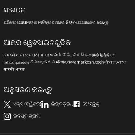
ସଂଗଠନ
ପରିଚୟ
ଗୋପନୀୟତା ନୀତି
ବ୍ୟବହାରର ନିୟମ
ଯୋଗାଯୋଗ କରନ୍ତୁ
ଆମର ୱେବସାଇଟଗୁଡିକ
अमरकोश.भारत
मराठी.भारत
అమర్కోష్.భారత్
அகராதி.இந்தியா
നിഘണ്ടു.ഭാരതം
ನಿಘಂಟು.ಭಾರತ
অভিধান.ভারত
amarkosh.tech
चौपाल.भारत
सारथी.भारत
ଅନୁସରଣ କରନ୍ତୁ
ଏକ୍ସ (ଟ୍ୱିଟର)
ଲିଙ୍କଡ଼ଇନ୍
ଫେସ୍ବୁକ୍
ଇନଷ୍ଟାଗ୍ରାମ