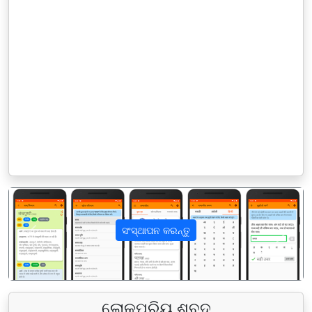
ସଂସ୍ଥାପନ କରନ୍ତୁ
पिछला
अगला
ଲୋକପ୍ରିୟ ଶବ୍ଦ