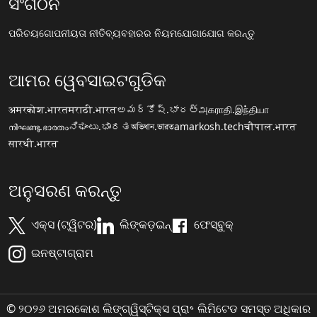
ସଂଗଠନ
ପରିଚୟ
ଗୋପନୀୟତା ନୀତି
ବ୍ୟବହାରର ନିୟମ
ଯୋଗାଯୋଗ କରନ୍ତୁ
ଆମର ୱେବସାଇଟଗୁଡିକ
अमरकोश.भारत
मराठी.भारत
అమర్కోష్.భారత్
அகராதி.இந்தியா
നിഘണ്ടു.ഭാരതം
ನಿಘಂಟು.ಭಾರತ
অভিধান.ভারত
amarkosh.tech
चौपाल.भारत
सारथी.भारत
ଅନୁସରଣ କରନ୍ତୁ
ଏକ୍ସ (ଟ୍ୱିଟର)
ଲିଙ୍କଡ଼ଇନ୍
ଫେସ୍ବୁକ୍
ଇନଷ୍ଟାଗ୍ରାମ
© ୨୦୨୬ ଅମରକୋଶ ଲିଙ୍ଗ୍ୱିସ୍ଟିକ୍ସ ପ୍ରା॰ ଲିମିଟେଡ ସମସ୍ତ ଅଧିକାର