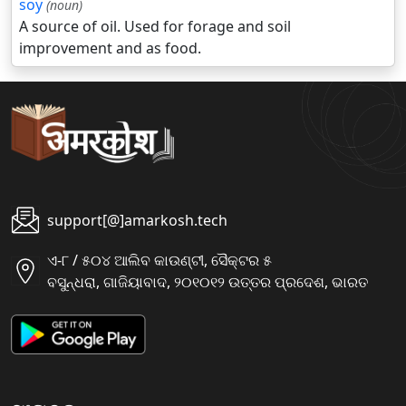
soy
(noun)
A source of oil. Used for forage and soil
improvement and as food.
support[@]amarkosh.tech
ଏ-୮ / ୫୦୪ ଆଲିବ କାଉଣ୍ଟୀ, ସୈକ୍ଟର ୫
ବସୁନ୍ଧରା, ଗାଜିୟାବାଦ, ୨୦୧୦୧୨ ଉତ୍ତର ପ୍ରଦେଶ, ଭାରତ