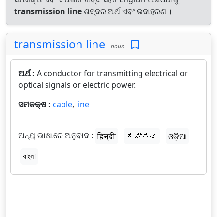
transmission line
ଶବ୍ଦର ଅର୍ଥ ଏବଂ ଉଦାହରଣ ।
transmission line
noun
ଅର୍ଥ :
A conductor for transmitting electrical or
optical signals or electric power.
ସମକକ୍ଷ :
cable
,
line
ଅନ୍ୟ ଭାଷାରେ ଅନୁବାଦ :
हिन्दी
ಕನ್ನಡ
ଓଡ଼ିଆ
বাংলা