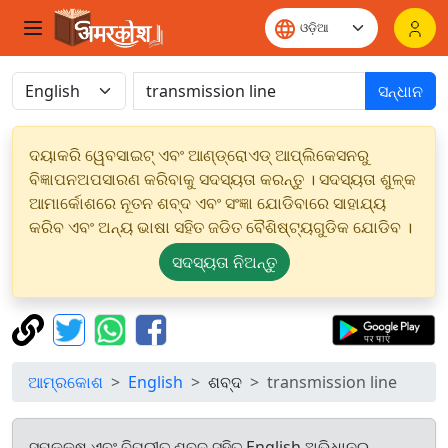
ସନ୍ଧାନ
ଦୟାକରି ୱେବସାଇଟ୍ ଏବଂ ଆଣ୍ଡ୍ରୋଏଡ୍ ଆପ୍ଲିକେସନରୁ
ବିଜ୍ଞାପନଅପସାରଣ କରିବାକୁ ସଦସ୍ୟତା କରନ୍ତୁ । ସଦସ୍ୟତା ଶୁଳ୍କ
ଆମାର୍କୋଶରେ ନୂତନ ଶବ୍ଦ ଏବଂ ସଂଜ୍ଞା ଯୋଡିବାରେ ସାହାଯ୍ୟ
କରିବ ଏବଂ ଅନ୍ୟ ଭାଷା ସହିତ ଜଡିତ ବୈଶିଷ୍ଟ୍ୟଗୁଡିକ ଯୋଡିବ ।
ସଦସ୍ୟତା ନିଅନ୍ତୁ
ଆମ୍ରକୋଶ
English
ଶବ୍ଦ
transmission line
ସମକକ୍ଷ ଏବଂ ବିପରୀତ ଶବ୍ଦ ସହିତ English ଅଭିଧାନରୁ