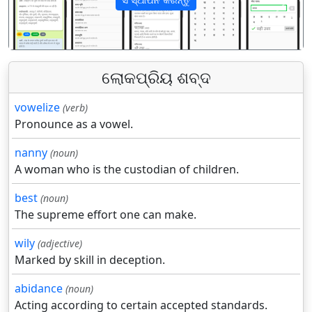
पिछला
अगला
ଲୋକପ୍ରିୟ ଶବ୍ଦ
vowelize
(verb)
Pronounce as a vowel.
nanny
(noun)
A woman who is the custodian of children.
best
(noun)
The supreme effort one can make.
wily
(adjective)
Marked by skill in deception.
abidance
(noun)
Acting according to certain accepted standards.