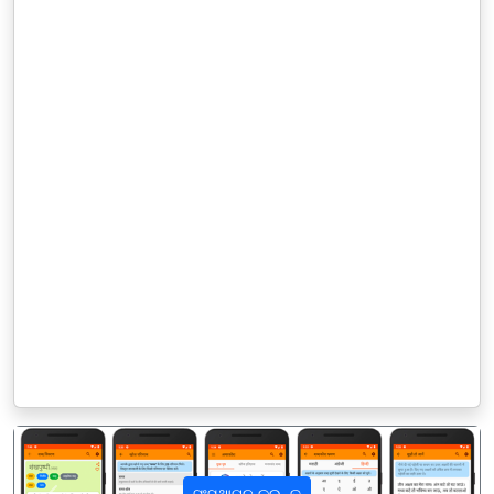
ସଂସ୍ଥାପନ କରନ୍ତୁ