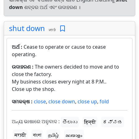
down
ଶବ୍ଦର ଅର୍ଥ ଏବଂ ଉଦାହରଣ ।
shut down
verb
ଅର୍ଥ :
Cease to operate or cause to cease
operating.
ଉଦାହରଣ :
The owners decided to move and to
close the factory.
My business closes every night at 8 P.M..
Close up the shop.
ସମକକ୍ଷ :
close
,
close down
,
close up
,
fold
ଅନ୍ୟ ଭାଷାରେ ଅନୁବାଦ :
తెలుగు
हिन्दी
ಕನ್ನಡ
मराठी
বাংলা
தமிழ்
മലയാളം