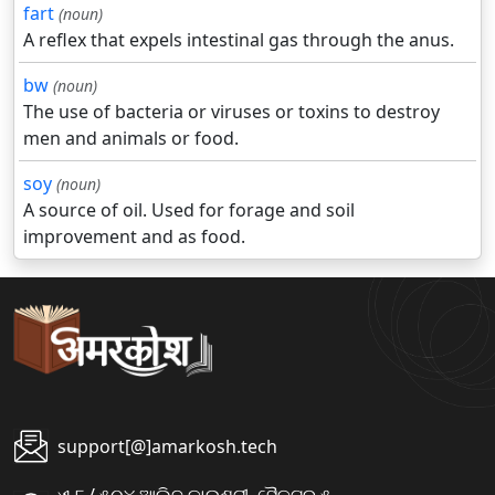
fart
(noun)
A reflex that expels intestinal gas through the anus.
bw
(noun)
The use of bacteria or viruses or toxins to destroy
men and animals or food.
soy
(noun)
A source of oil. Used for forage and soil
improvement and as food.
support[@]amarkosh.tech