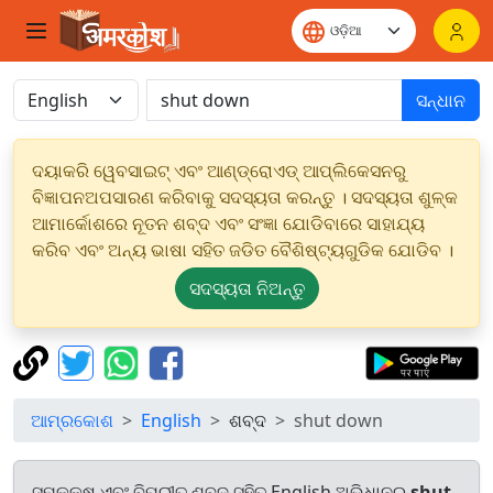
ସନ୍ଧାନ
ଦୟାକରି ୱେବସାଇଟ୍ ଏବଂ ଆଣ୍ଡ୍ରୋଏଡ୍ ଆପ୍ଲିକେସନରୁ
ବିଜ୍ଞାପନଅପସାରଣ କରିବାକୁ ସଦସ୍ୟତା କରନ୍ତୁ । ସଦସ୍ୟତା ଶୁଳ୍କ
ଆମାର୍କୋଶରେ ନୂତନ ଶବ୍ଦ ଏବଂ ସଂଜ୍ଞା ଯୋଡିବାରେ ସାହାଯ୍ୟ
କରିବ ଏବଂ ଅନ୍ୟ ଭାଷା ସହିତ ଜଡିତ ବୈଶିଷ୍ଟ୍ୟଗୁଡିକ ଯୋଡିବ ।
ସଦସ୍ୟତା ନିଅନ୍ତୁ
ଆମ୍ରକୋଶ
English
ଶବ୍ଦ
shut down
ସମକକ୍ଷ ଏବଂ ବିପରୀତ ଶବ୍ଦ ସହିତ English ଅଭିଧାନରୁ
shut