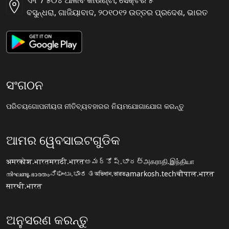
ଏ-୮ / ୫୦୪ ଆଲିବ କାଉଣ୍ଟୀ, ସୈକ୍ଟର ୫
ବସୁନ୍ଧରା, ଗାଜିୟାବାଦ, ୨୦୧୦୧୨ ଉତ୍ତର ପ୍ରଦେଶ, ଭାରତ
ସଂଗଠନ
ପରିଚୟ
ଗୋପନୀୟତା ନୀତି
ବ୍ୟବହାରର ନିୟମ
ଯୋଗାଯୋଗ କରନ୍ତୁ
ଆମର ୱେବସାଇଟଗୁଡିକ
अमरकोश.भारत
मराठी.भारत
అమర్కోష్.భారత్
அகராதி.இந்தியா
നിഘണ്ടു.ഭാരതം
ನಿಘಂಟು.ಭಾರತ
অভিধান.ভারত
amarkosh.tech
चौपाल.भारत
सारथी.भारत
ଅନୁସରଣ କରନ୍ତୁ