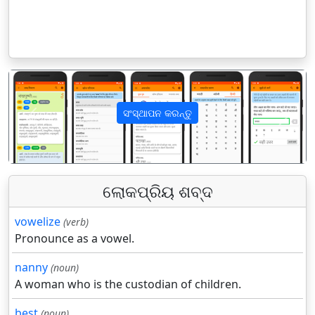
ସଂସ୍ଥାପନ କରନ୍ତୁ
पिछला
अगला
ଲୋକପ୍ରିୟ ଶବ୍ଦ
vowelize
(verb)
Pronounce as a vowel.
nanny
(noun)
A woman who is the custodian of children.
best
(noun)