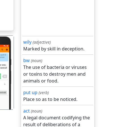
wily
(adjective)
Marked by skill in deception.
bw
(noun)
The use of bacteria or viruses
or toxins to destroy men and
गला
animals or food.
put up
(verb)
Place so as to be noticed.
act
(noun)
A legal document codifying the
result of deliberations of a