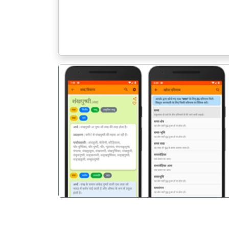
पिछला