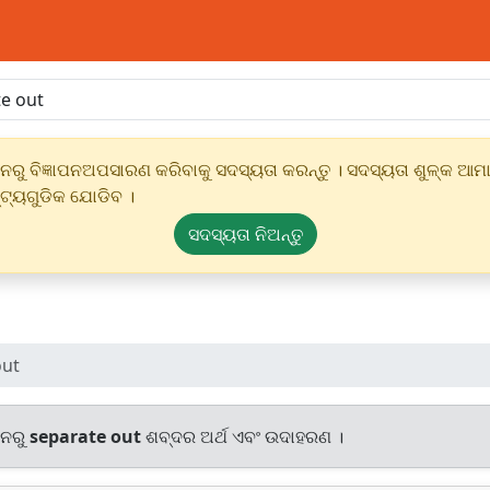
ୁ ବିଜ୍ଞାପନଅପସାରଣ କରିବାକୁ ସଦସ୍ୟତା କରନ୍ତୁ । ସଦସ୍ୟତା ଶୁଳ୍କ ଆମାର
୍ଟ୍ୟଗୁଡିକ ଯୋଡିବ ।
ସଦସ୍ୟତା ନିଅନ୍ତୁ
out
ାନରୁ
separate out
ଶବ୍ଦର ଅର୍ଥ ଏବଂ ଉଦାହରଣ ।