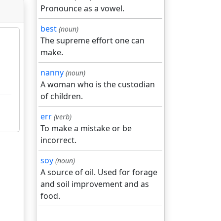
Pronounce as a vowel.
best
(noun)
The supreme effort one can
make.
nanny
(noun)
A woman who is the custodian
of children.
err
(verb)
To make a mistake or be
incorrect.
soy
(noun)
A source of oil. Used for forage
and soil improvement and as
food.