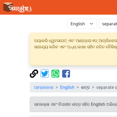
ଦୟାକରି ୱେବସାଇଟ୍ ଏବଂ ଆଣ୍ଡ୍ରୋଏଡ୍ ଆପ୍ଲିକେସନର
ସାହାଯ୍ୟ କରିବ ଏବଂ ଅନ୍ୟ ଭାଷା ସହିତ ଜଡିତ ବୈଶିଷ
ଆମ୍ରକୋଶ
English
ଶବ୍ଦ
separate 
ସମକକ୍ଷ ଏବଂ ବିପରୀତ ଶବ୍ଦ ସହିତ English ଅଭିଧ