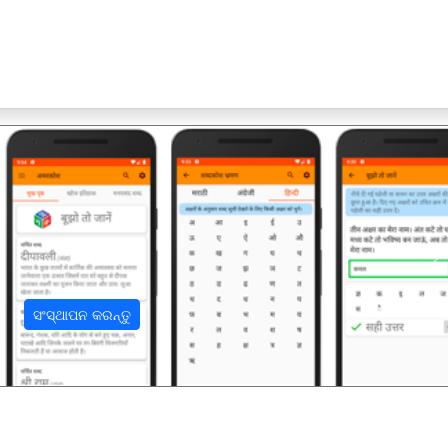
अ
ସଂସ୍ଥାପନ କରନ୍ତୁ