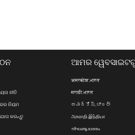
ଗଠନ
ଆମର ୱେବସାଇଟଗୁ
अमरकोश.भारत
ତା ନୀତି
मराठी.भारत
ାରର ନିୟମ
అమర్కోష్.భారత్
ୋଗ କରନ୍ତୁ
அகராதி.இந்தியா
നിഘണ്ടു.ഭാരതം