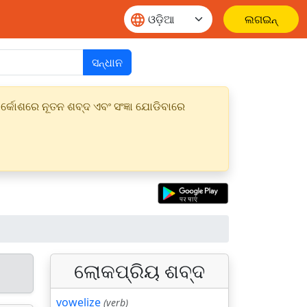
ଲଗଇନ୍
ସନ୍ଧାନ
୍କୋଶରେ ନୂତନ ଶବ୍ଦ ଏବଂ ସଂଜ୍ଞା ଯୋଡିବାରେ
ଲୋକପ୍ରିୟ ଶବ୍ଦ
vowelize
(verb)