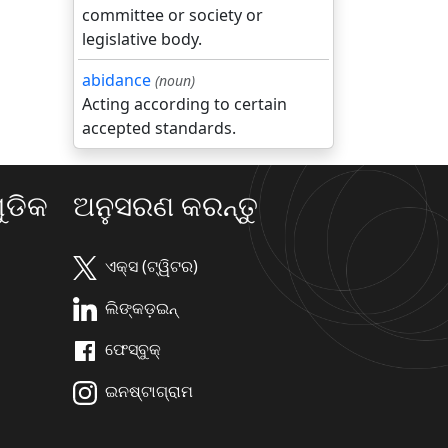
committee or society or
legislative body.
abidance
(noun)
Acting according to certain
accepted standards.
ଡିକ
ଅନୁସରଣ କରନ୍ତୁ
ଏକ୍ସ (ଟ୍ୱିଟର)
ଲିଙ୍କଡ଼ଇନ୍
ଫେସ୍ବୁକ୍
ଇନଷ୍ଟାଗ୍ରାମ