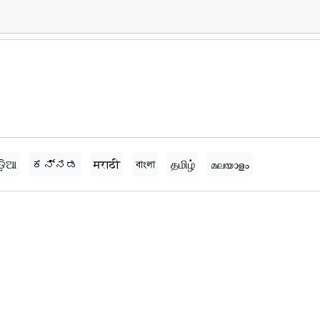
ଡ଼ିଆ
ಕನ್ನಡ
मराठी
বাংলা
தமிழ்
മലയാളം