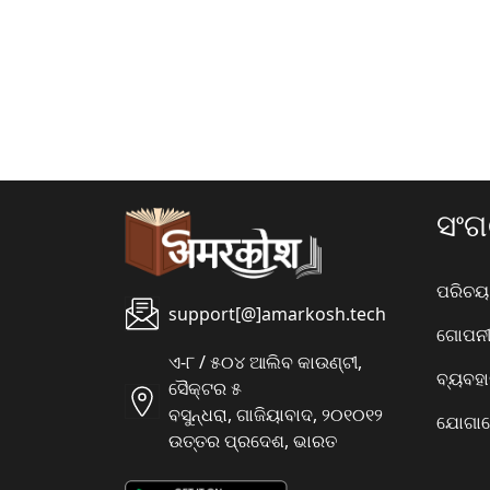
ସଂ
ପରିଚୟ
support[@]amarkosh.tech
ଗୋପନୀୟ
ଏ-୮ / ୫୦୪ ଆଲିବ କାଉଣ୍ଟୀ,
ବ୍ୟବହ
ସୈକ୍ଟର ୫
ବସୁନ୍ଧରା, ଗାଜିୟାବାଦ, ୨୦୧୦୧୨
ଯୋଗାଯ
ଉତ୍ତର ପ୍ରଦେଶ, ଭାରତ