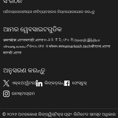
ସଂଗଠନ
ପରିଚୟ
ଗୋପନୀୟତା ନୀତି
ବ୍ୟବହାରର ନିୟମ
ଯୋଗାଯୋଗ କରନ୍ତୁ
ଆମର ୱେବସାଇଟଗୁଡିକ
अमरकोश.भारत
मराठी.भारत
అమర్కోష్.భారత్
அகராதி.இந்தியா
നിഘണ്ടു.ഭാരതം
ನಿಘಂಟು.ಭಾರತ
অভিধান.ভারত
amarkosh.tech
चौपाल.भारत
सारथी.भारत
ଅନୁସରଣ କରନ୍ତୁ
ଏକ୍ସ (ଟ୍ୱିଟର)
ଲିଙ୍କଡ଼ଇନ୍
ଫେସ୍ବୁକ୍
ଇନଷ୍ଟାଗ୍ରାମ
© ୨୦୨୬ ଅମରକୋଶ ଲିଙ୍ଗ୍ୱିସ୍ଟିକ୍ସ ପ୍ରା॰ ଲିମିଟେଡ ସମସ୍ତ ଅଧିକାର