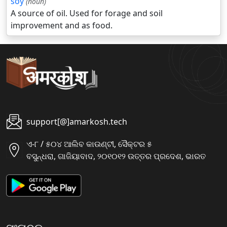
soy
(noun)
A source of oil. Used for forage and soil
improvement and as food.
support[@]amarkosh.tech
ଏ-୮ / ୫୦୪ ଆଲିବ କାଉଣ୍ଟୀ, ସୈକ୍ଟର ୫
ବସୁନ୍ଧରା, ଗାଜିୟାବାଦ, ୨୦୧୦୧୨ ଉତ୍ତର ପ୍ରଦେଶ, ଭାରତ