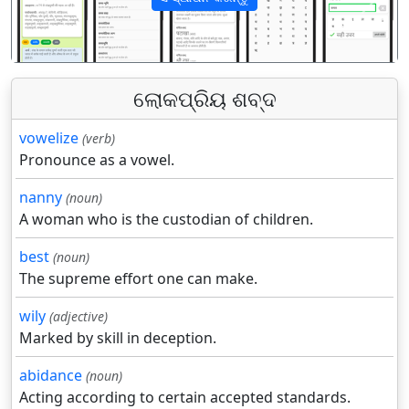
पिछला
अगला
ଲୋକପ୍ରିୟ ଶବ୍ଦ
vowelize
(verb)
Pronounce as a vowel.
nanny
(noun)
A woman who is the custodian of children.
best
(noun)
The supreme effort one can make.
wily
(adjective)
Marked by skill in deception.
abidance
(noun)
Acting according to certain accepted standards.