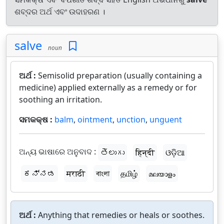
ଶବ୍ଦର ଅର୍ଥ ଏବଂ ଉଦାହରଣ ।
salve
noun
ଅର୍ଥ :
Semisolid preparation (usually containing a
medicine) applied externally as a remedy or for
soothing an irritation.
ସମକକ୍ଷ :
balm
,
ointment
,
unction
,
unguent
ଅନ୍ୟ ଭାଷାରେ ଅନୁବାଦ :
తెలుగు
हिन्दी
ଓଡ଼ିଆ
ಕನ್ನಡ
मराठी
বাংলা
தமிழ்
മലയാളം
ଅର୍ଥ :
Anything that remedies or heals or soothes.