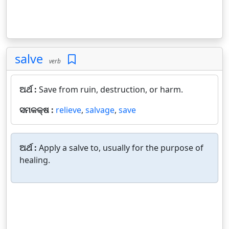
salve
verb
ଅର୍ଥ :
Save from ruin, destruction, or harm.
ସମକକ୍ଷ :
relieve
,
salvage
,
save
ଅର୍ଥ :
Apply a salve to, usually for the purpose of
healing.