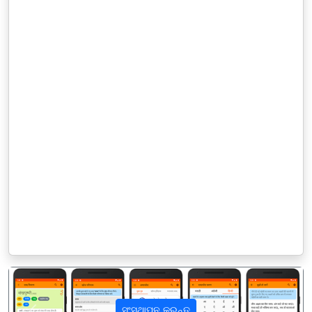
ସଂସ୍ଥାପନ କରନ୍ତୁ