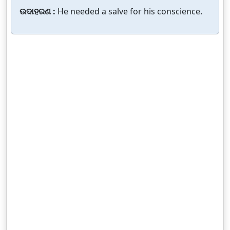
ଉଦାହରଣ :
He needed a salve for his conscience.