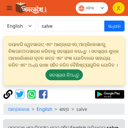
ସନ୍ଧାନ
ଦୟାକରି ୱେବସାଇଟ୍ ଏବଂ ଆଣ୍ଡ୍ରୋଏଡ୍ ଆପ୍ଲିକେସନରୁ
ବିଜ୍ଞାପନଅପସାରଣ କରିବାକୁ ସଦସ୍ୟତା କରନ୍ତୁ । ସଦସ୍ୟତା ଶୁଳ୍କ
ଆମାର୍କୋଶରେ ନୂତନ ଶବ୍ଦ ଏବଂ ସଂଜ୍ଞା ଯୋଡିବାରେ ସାହାଯ୍ୟ
କରିବ ଏବଂ ଅନ୍ୟ ଭାଷା ସହିତ ଜଡିତ ବୈଶିଷ୍ଟ୍ୟଗୁଡିକ ଯୋଡିବ ।
ସଦସ୍ୟତା ନିଅନ୍ତୁ
ଆମ୍ରକୋଶ
English
ଶବ୍ଦ
salve
ସମକକ୍ଷ ଏବଂ ବିପରୀତ ଶବ୍ଦ ସହିତ English ଅଭିଧାନରୁ
salve