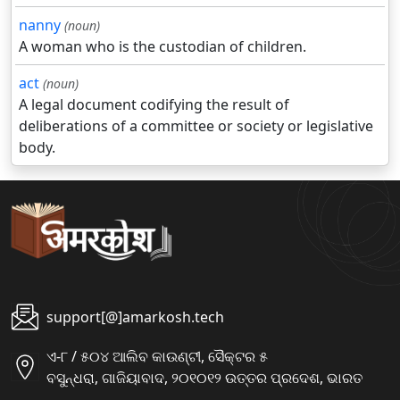
nanny
(noun)
A woman who is the custodian of children.
act
(noun)
A legal document codifying the result of
deliberations of a committee or society or legislative
body.
support[@]amarkosh.tech
ଏ-୮ / ୫୦୪ ଆଲିବ କାଉଣ୍ଟୀ, ସୈକ୍ଟର ୫
ବସୁନ୍ଧରା, ଗାଜିୟାବାଦ, ୨୦୧୦୧୨ ଉତ୍ତର ପ୍ରଦେଶ, ଭାରତ