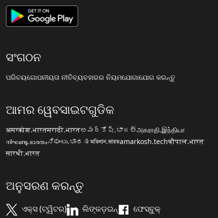
ସଂଗଠନ
ପରିଚୟ
ଗୋପନୀୟତା ନୀତି
ବ୍ୟବହାରର ନିୟମ
ଯୋଗାଯୋଗ କରନ୍ତୁ
ଆମର ୱେବସାଇଟଗୁଡିକ
अमरकोश.भारत
मराठी.भारत
అమర్కోష్.భారత్
அகராதி.இந்தியா
നിഘണ്ടു.ഭാരതം
ನಿಘಂಟು.ಭಾರತ
অভিধান.ভারত
amarkosh.tech
चौपाल.भारत
सारथी.भारत
ଅନୁସରଣ କରନ୍ତୁ
ଏକ୍ସ (ଟ୍ୱିଟର)
ଲିଙ୍କଡ଼ଇନ୍
ଫେସ୍ବୁକ୍