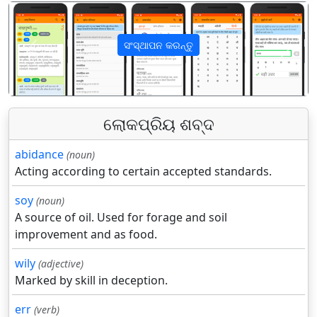
ସଂସ୍ଥାପନ କରନ୍ତୁ
पिछला
अगला
ଲୋକପ୍ରିୟ ଶବ୍ଦ
abidance
(noun)
Acting according to certain accepted standards.
soy
(noun)
A source of oil. Used for forage and soil
improvement and as food.
wily
(adjective)
Marked by skill in deception.
err
(verb)