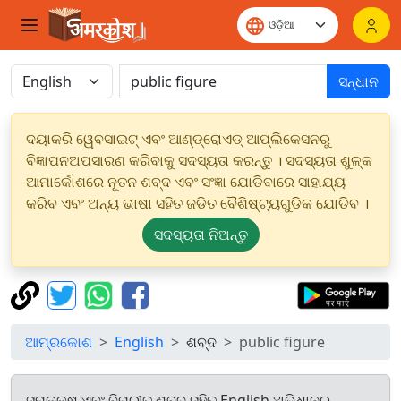
ସନ୍ଧାନ
ଦୟାକରି ୱେବସାଇଟ୍ ଏବଂ ଆଣ୍ଡ୍ରୋଏଡ୍ ଆପ୍ଲିକେସନରୁ
ବିଜ୍ଞାପନଅପସାରଣ କରିବାକୁ ସଦସ୍ୟତା କରନ୍ତୁ । ସଦସ୍ୟତା ଶୁଳ୍କ
ଆମାର୍କୋଶରେ ନୂତନ ଶବ୍ଦ ଏବଂ ସଂଜ୍ଞା ଯୋଡିବାରେ ସାହାଯ୍ୟ
କରିବ ଏବଂ ଅନ୍ୟ ଭାଷା ସହିତ ଜଡିତ ବୈଶିଷ୍ଟ୍ୟଗୁଡିକ ଯୋଡିବ ।
ସଦସ୍ୟତା ନିଅନ୍ତୁ
ଆମ୍ରକୋଶ
English
ଶବ୍ଦ
public figure
ସମକକ୍ଷ ଏବଂ ବିପରୀତ ଶବ୍ଦ ସହିତ English ଅଭିଧାନରୁ