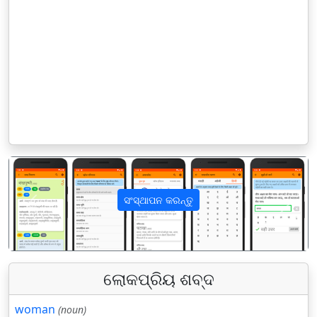
ସଂସ୍ଥାପନ କରନ୍ତୁ
पिछला
अगला
ଲୋକପ୍ରିୟ ଶବ୍ଦ
woman
(noun)