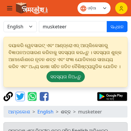
ସନ୍ଧାନ
ଦୟାକରି ୱେବସାଇଟ୍ ଏବଂ ଆଣ୍ଡ୍ରୋଏଡ୍ ଆପ୍ଲିକେସନରୁ
ବିଜ୍ଞାପନଅପସାରଣ କରିବାକୁ ସଦସ୍ୟତା କରନ୍ତୁ । ସଦସ୍ୟତା ଶୁଳ୍କ
ଆମାର୍କୋଶରେ ନୂତନ ଶବ୍ଦ ଏବଂ ସଂଜ୍ଞା ଯୋଡିବାରେ ସାହାଯ୍ୟ
କରିବ ଏବଂ ଅନ୍ୟ ଭାଷା ସହିତ ଜଡିତ ବୈଶିଷ୍ଟ୍ୟଗୁଡିକ ଯୋଡିବ ।
ସଦସ୍ୟତା ନିଅନ୍ତୁ
ଆମ୍ରକୋଶ
English
ଶବ୍ଦ
musketeer
ସମକକ୍ଷ ଏବଂ ବିପରୀତ ଶବ୍ଦ ସହିତ English ଅଭିଧାନରୁ