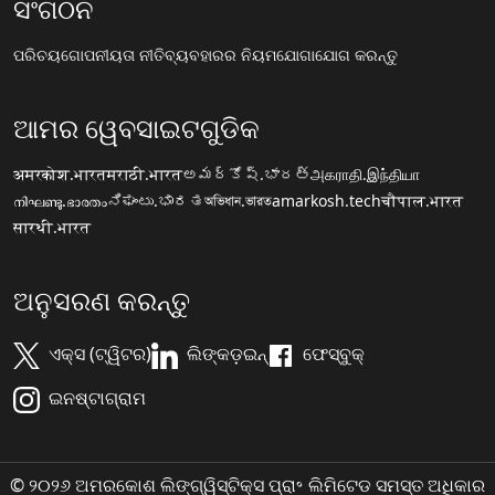
ସଂଗଠନ
ପରିଚୟ
ଗୋପନୀୟତା ନୀତି
ବ୍ୟବହାରର ନିୟମ
ଯୋଗାଯୋଗ କରନ୍ତୁ
ଆମର ୱେବସାଇଟଗୁଡିକ
अमरकोश.भारत
मराठी.भारत
అమర్కోష్.భారత్
அகராதி.இந்தியா
നിഘണ്ടു.ഭാരതം
ನಿಘಂಟು.ಭಾರತ
অভিধান.ভারত
amarkosh.tech
चौपाल.भारत
सारथी.भारत
ଅନୁସରଣ କରନ୍ତୁ
ଏକ୍ସ (ଟ୍ୱିଟର)
ଲିଙ୍କଡ଼ଇନ୍
ଫେସ୍ବୁକ୍
ଇନଷ୍ଟାଗ୍ରାମ
© ୨୦୨୬ ଅମରକୋଶ ଲିଙ୍ଗ୍ୱିସ୍ଟିକ୍ସ ପ୍ରା॰ ଲିମିଟେଡ ସମସ୍ତ ଅଧିକାର