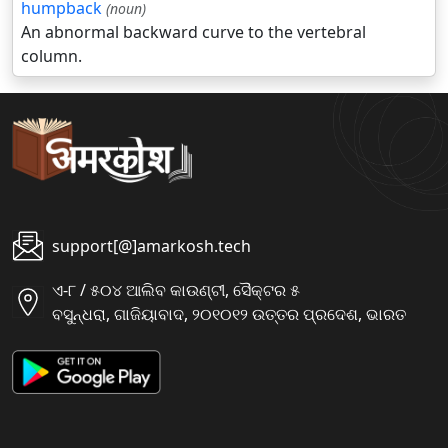
humpback
(noun)
An abnormal backward curve to the vertebral
column.
support[@]amarkosh.tech
ଏ-୮ / ୫୦୪ ଆଲିବ କାଉଣ୍ଟୀ, ସୈକ୍ଟର ୫
ବସୁନ୍ଧରା, ଗାଜିୟାବାଦ, ୨୦୧୦୧୨ ଉତ୍ତର ପ୍ରଦେଶ, ଭାରତ