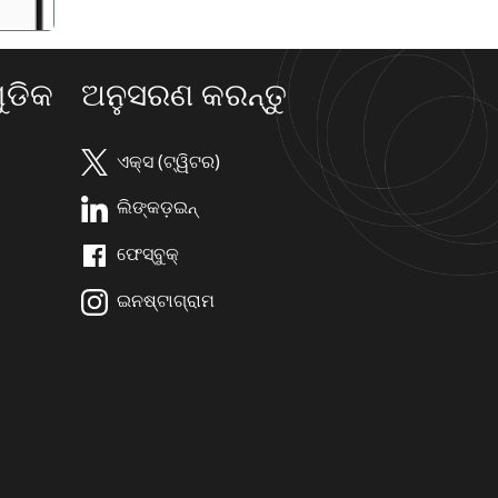
ଡିକ
ଅନୁସରଣ କରନ୍ତୁ
ଏକ୍ସ (ଟ୍ୱିଟର)
ଲିଙ୍କଡ଼ଇନ୍
ଫେସ୍ବୁକ୍
ଇନଷ୍ଟାଗ୍ରାମ