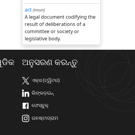
act
(noun)
A legal document codifying the
result of deliberations of a
committee or society or
legislative body.
ଡିକ
ଅନୁସରଣ କରନ୍ତୁ
ଏକ୍ସ (ଟ୍ୱିଟର)
ଲିଙ୍କଡ଼ଇନ୍
ଫେସ୍ବୁକ୍
ଇନଷ୍ଟାଗ୍ରାମ