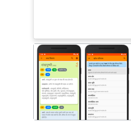
पिछला