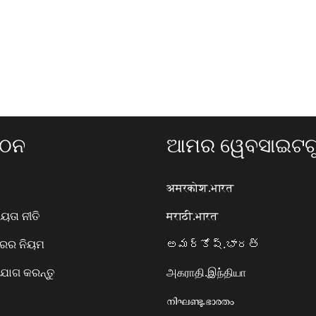
ଗଠନ
ଆମର ୱେବସାଇଟଗୁ
अमरकोश.भारत
ତା ନୀତି
मराठी.भारत
ାରର ନିୟମ
అమర్కోష్.భారత్
ୋଗ କରନ୍ତୁ
அகராதி.இந்தியா
നിഘണ്ടു.ഭാരതം