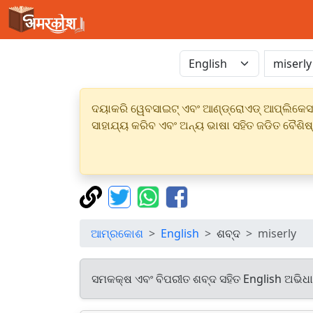
ଦୟାକରି ୱେବସାଇଟ୍ ଏବଂ ଆଣ୍ଡ୍ରୋଏଡ୍ ଆପ୍ଲିକେସନର
ସାହାଯ୍ୟ କରିବ ଏବଂ ଅନ୍ୟ ଭାଷା ସହିତ ଜଡିତ ବୈଶିଷ
ଆମ୍ରକୋଶ
English
ଶବ୍ଦ
miserly
ସମକକ୍ଷ ଏବଂ ବିପରୀତ ଶବ୍ଦ ସହିତ English ଅଭିଧ