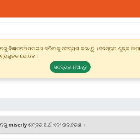
ୁ ବିଜ୍ଞାପନଅପସାରଣ କରିବାକୁ ସଦସ୍ୟତା କରନ୍ତୁ । ସଦସ୍ୟତା ଶୁଳ୍କ ଆମାର
୍ଟ୍ୟଗୁଡିକ ଯୋଡିବ ।
ସଦସ୍ୟତା ନିଅନ୍ତୁ
ାନରୁ
miserly
ଶବ୍ଦର ଅର୍ଥ ଏବଂ ଉଦାହରଣ ।