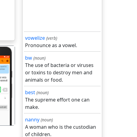
vowelize
(verb)
Pronounce as a vowel.
bw
(noun)
The use of bacteria or viruses
or toxins to destroy men and
animals or food.
गला
best
(noun)
The supreme effort one can
make.
nanny
(noun)
A woman who is the custodian
of children.