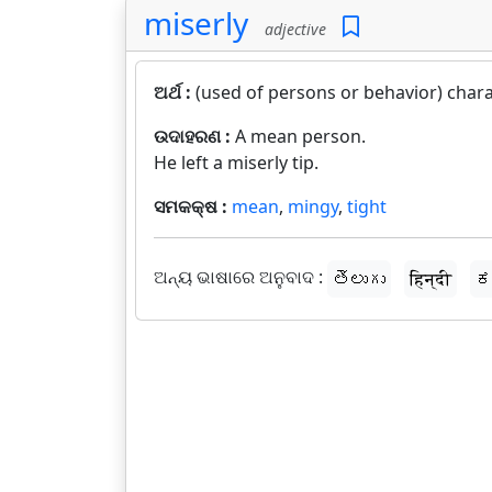
miserly
adjective
ଅର୍ଥ :
(used of persons or behavior) charac
ଉଦାହରଣ :
A mean person.
He left a miserly tip.
ସମକକ୍ଷ :
mean
,
mingy
,
tight
ଅନ୍ୟ ଭାଷାରେ ଅନୁବାଦ :
తెలుగు
हिन्दी
ಕ