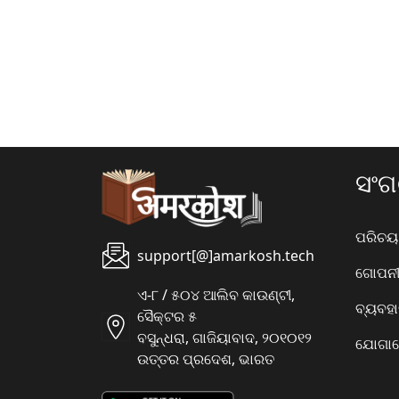
ସଂ
ପରିଚୟ
support[@]amarkosh.tech
ଗୋପନୀୟ
ଏ-୮ / ୫୦୪ ଆଲିବ କାଉଣ୍ଟୀ,
ବ୍ୟବହ
ସୈକ୍ଟର ୫
ବସୁନ୍ଧରା, ଗାଜିୟାବାଦ, ୨୦୧୦୧୨
ଯୋଗାଯ
ଉତ୍ତର ପ୍ରଦେଶ, ଭାରତ