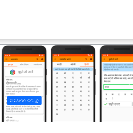
अ
ସଂସ୍ଥାପନ କରନ୍ତୁ