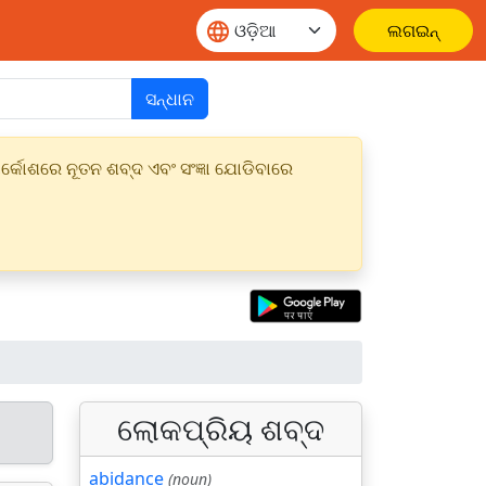
ଲଗଇନ୍
ସନ୍ଧାନ
୍କୋଶରେ ନୂତନ ଶବ୍ଦ ଏବଂ ସଂଜ୍ଞା ଯୋଡିବାରେ
ଲୋକପ୍ରିୟ ଶବ୍ଦ
abidance
(noun)