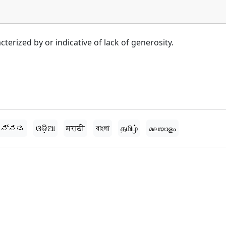
terized by or indicative of lack of generosity.
ನ್ನಡ
ଓଡ଼ିଆ
मराठी
বাংলা
தமிழ்
മലയാളം