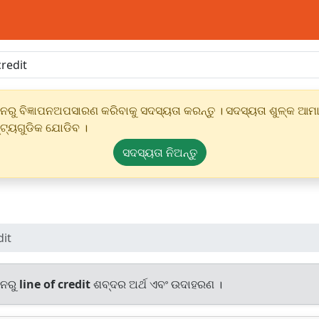
ୁ ବିଜ୍ଞାପନଅପସାରଣ କରିବାକୁ ସଦସ୍ୟତା କରନ୍ତୁ । ସଦସ୍ୟତା ଶୁଳ୍କ ଆମାର
୍ଟ୍ୟଗୁଡିକ ଯୋଡିବ ।
ସଦସ୍ୟତା ନିଅନ୍ତୁ
dit
ାନରୁ
line of credit
ଶବ୍ଦର ଅର୍ଥ ଏବଂ ଉଦାହରଣ ।