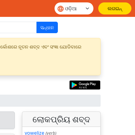
ଲଗଇନ୍
ସନ୍ଧାନ
୍କୋଶରେ ନୂତନ ଶବ୍ଦ ଏବଂ ସଂଜ୍ଞା ଯୋଡିବାରେ
ଲୋକପ୍ରିୟ ଶବ୍ଦ
vowelize
(verb)