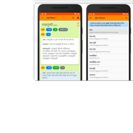
पिछला