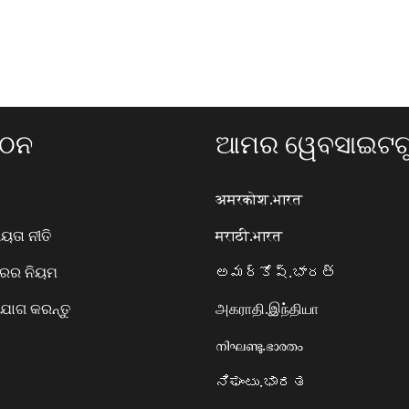
ଗଠନ
ଆମର ୱେବସାଇଟଗୁ
अमरकोश.भारत
ତା ନୀତି
मराठी.भारत
ାରର ନିୟମ
అమర్కోష్.భారత్
ୋଗ କରନ୍ତୁ
அகராதி.இந்தியா
നിഘണ്ടു.ഭാരതം
ನಿಘಂಟು.ಭಾರತ