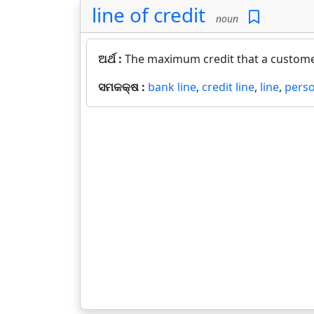
line of credit
noun
ଅର୍ଥ :
The maximum credit that a customer
ସମକକ୍ଷ :
bank line
,
credit line
,
line
,
perso