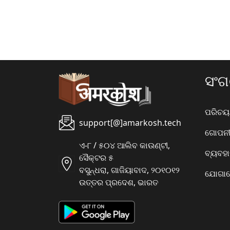
ସଂ
ପରିଚୟ
support[@]amarkosh.tech
ଗୋପନୀୟ
ଏ-୮ / ୫୦୪ ଆଲିବ କାଉଣ୍ଟୀ,
ବ୍ୟବହ
ସୈକ୍ଟର ୫
ବସୁନ୍ଧରା, ଗାଜିୟାବାଦ, ୨୦୧୦୧୨
ଯୋଗାଯ
ଉତ୍ତର ପ୍ରଦେଶ, ଭାରତ