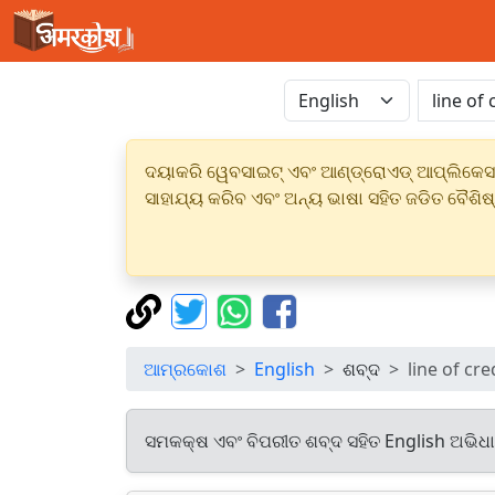
ଦୟାକରି ୱେବସାଇଟ୍ ଏବଂ ଆଣ୍ଡ୍ରୋଏଡ୍ ଆପ୍ଲିକେସନର
ସାହାଯ୍ୟ କରିବ ଏବଂ ଅନ୍ୟ ଭାଷା ସହିତ ଜଡିତ ବୈଶିଷ
ଆମ୍ରକୋଶ
English
ଶବ୍ଦ
line of cre
ସମକକ୍ଷ ଏବଂ ବିପରୀତ ଶବ୍ଦ ସହିତ English ଅଭିଧ