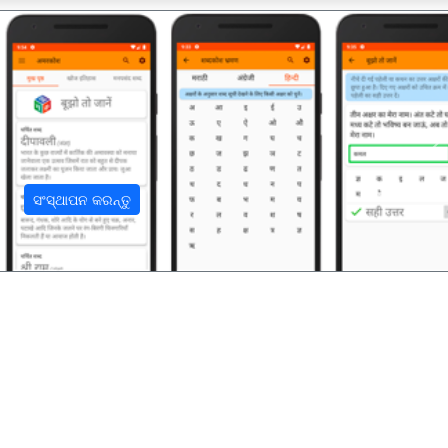
अ
ସଂସ୍ଥାପନ କରନ୍ତୁ