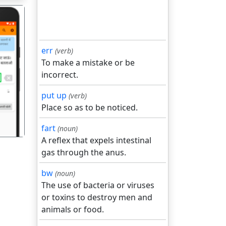
err
(verb)
To make a mistake or be
incorrect.
गला
put up
(verb)
Place so as to be noticed.
fart
(noun)
A reflex that expels intestinal
gas through the anus.
bw
(noun)
The use of bacteria or viruses
or toxins to destroy men and
animals or food.