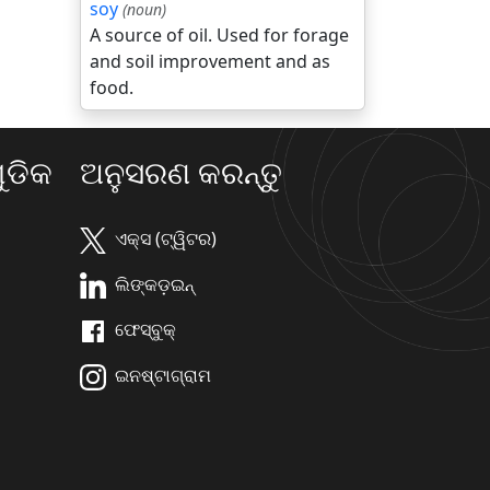
soy
(noun)
A source of oil. Used for forage
and soil improvement and as
food.
ଡିକ
ଅନୁସରଣ କରନ୍ତୁ
ଏକ୍ସ (ଟ୍ୱିଟର)
ଲିଙ୍କଡ଼ଇନ୍
ଫେସ୍ବୁକ୍
ଇନଷ୍ଟାଗ୍ରାମ