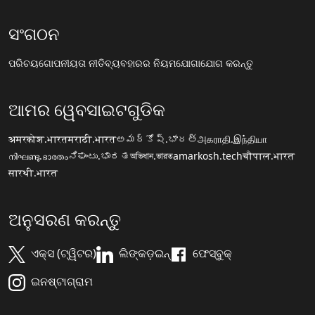
ସଂଗଠନ
ପରିଚୟ
ଗୋପନୀୟତା ନୀତି
ବ୍ୟବହାରର ନିୟମ
ଯୋଗାଯୋଗ କରନ୍ତୁ
ଆମର ୱେବସାଇଟଗୁଡିକ
अमरकोश.भारत
मराठी.भारत
అమర్కోష్.భారత్
அகராதி.இந்தியா
നിഘണ്ടു.ഭാരതം
ನಿಘಂಟು.ಭಾರತ
অভিধান.ভারত
amarkosh.tech
चौपाल.भारत
सारथी.भारत
ଅନୁସରଣ କରନ୍ତୁ
ଏକ୍ସ (ଟ୍ୱିଟର)
ଲିଙ୍କଡ଼ଇନ୍
ଫେସ୍ବୁକ୍
ଇନଷ୍ଟାଗ୍ରାମ