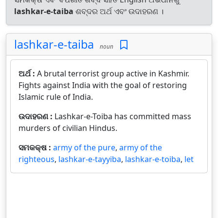
lashkar-e-taiba
ଶବ୍ଦର ଅର୍ଥ ଏବଂ ଉଦାହରଣ ।
lashkar-e-taiba
noun
ଅର୍ଥ :
A brutal terrorist group active in Kashmir.
Fights against India with the goal of restoring
Islamic rule of India.
ଉଦାହରଣ :
Lashkar-e-Toiba has committed mass
murders of civilian Hindus.
ସମକକ୍ଷ :
army of the pure
,
army of the
righteous
,
lashkar-e-tayyiba
,
lashkar-e-toiba
,
let