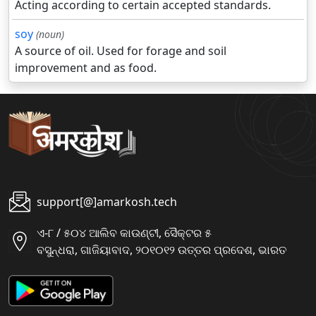
Acting according to certain accepted standards.
soy
(noun)
A source of oil. Used for forage and soil
improvement and as food.
support[@]amarkosh.tech
ଏ-୮ / ୫୦୪ ଆଲିବ କାଉଣ୍ଟୀ, ସୈକ୍ଟର ୫
ବସୁନ୍ଧରା, ଗାଜିୟାବାଦ, ୨୦୧୦୧୨ ଉତ୍ତର ପ୍ରଦେଶ, ଭାରତ