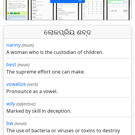
पिछला
अगला
ଲୋକପ୍ରିୟ ଶବ୍ଦ
nanny
(noun)
A woman who is the custodian of children.
best
(noun)
The supreme effort one can make.
vowelize
(verb)
Pronounce as a vowel.
wily
(adjective)
Marked by skill in deception.
bw
(noun)
The use of bacteria or viruses or toxins to destroy