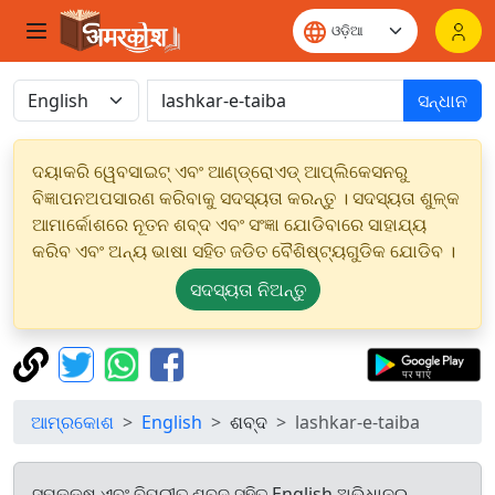
ସନ୍ଧାନ
ଦୟାକରି ୱେବସାଇଟ୍ ଏବଂ ଆଣ୍ଡ୍ରୋଏଡ୍ ଆପ୍ଲିକେସନରୁ
ବିଜ୍ଞାପନଅପସାରଣ କରିବାକୁ ସଦସ୍ୟତା କରନ୍ତୁ । ସଦସ୍ୟତା ଶୁଳ୍କ
ଆମାର୍କୋଶରେ ନୂତନ ଶବ୍ଦ ଏବଂ ସଂଜ୍ଞା ଯୋଡିବାରେ ସାହାଯ୍ୟ
କରିବ ଏବଂ ଅନ୍ୟ ଭାଷା ସହିତ ଜଡିତ ବୈଶିଷ୍ଟ୍ୟଗୁଡିକ ଯୋଡିବ ।
ସଦସ୍ୟତା ନିଅନ୍ତୁ
ଆମ୍ରକୋଶ
English
ଶବ୍ଦ
lashkar-e-taiba
ସମକକ୍ଷ ଏବଂ ବିପରୀତ ଶବ୍ଦ ସହିତ English ଅଭିଧାନରୁ