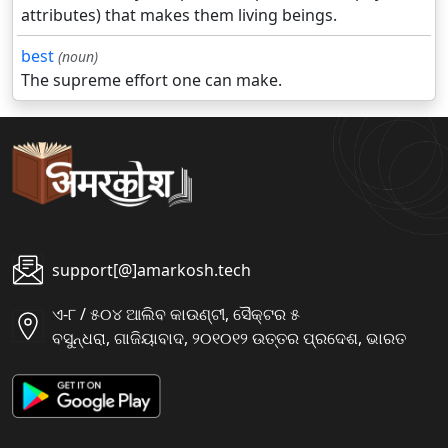
attributes) that makes them living beings.
best
(noun)
The supreme effort one can make.
support[@]amarkosh.tech
ଏ-୮ / ୫୦୪ ଆଲିବ କାଉଣ୍ଟୀ, ସୈକ୍ଟର ୫
ବସୁନ୍ଧରା, ଗାଜିୟାବାଦ, ୨୦୧୦୧୨ ଉତ୍ତର ପ୍ରଦେଶ, ଭାରତ