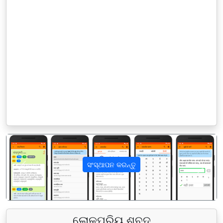
ସଂସ୍ଥାପନ କରନ୍ତୁ
पिछला
अगला
ଲୋକପ୍ରିୟ ଶବ୍ଦ