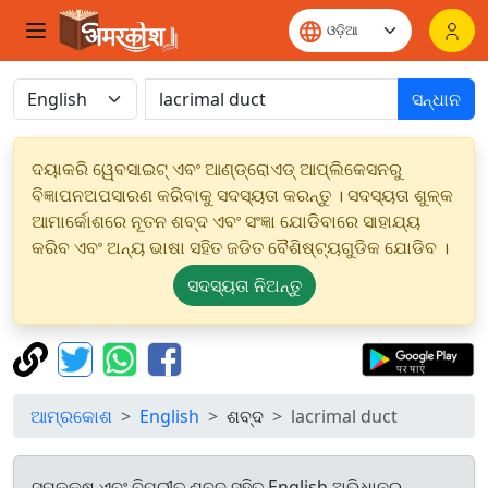
ସନ୍ଧାନ
ଦୟାକରି ୱେବସାଇଟ୍ ଏବଂ ଆଣ୍ଡ୍ରୋଏଡ୍ ଆପ୍ଲିକେସନରୁ
ବିଜ୍ଞାପନଅପସାରଣ କରିବାକୁ ସଦସ୍ୟତା କରନ୍ତୁ । ସଦସ୍ୟତା ଶୁଳ୍କ
ଆମାର୍କୋଶରେ ନୂତନ ଶବ୍ଦ ଏବଂ ସଂଜ୍ଞା ଯୋଡିବାରେ ସାହାଯ୍ୟ
କରିବ ଏବଂ ଅନ୍ୟ ଭାଷା ସହିତ ଜଡିତ ବୈଶିଷ୍ଟ୍ୟଗୁଡିକ ଯୋଡିବ ।
ସଦସ୍ୟତା ନିଅନ୍ତୁ
ଆମ୍ରକୋଶ
English
ଶବ୍ଦ
lacrimal duct
ସମକକ୍ଷ ଏବଂ ବିପରୀତ ଶବ୍ଦ ସହିତ English ଅଭିଧାନରୁ