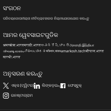
ସଂଗଠନ
ପରିଚୟ
ଗୋପନୀୟତା ନୀତି
ବ୍ୟବହାରର ନିୟମ
ଯୋଗାଯୋଗ କରନ୍ତୁ
ଆମର ୱେବସାଇଟଗୁଡିକ
अमरकोश.भारत
मराठी.भारत
అమర్కోష్.భారత్
அகராதி.இந்தியா
നിഘണ്ടു.ഭാരതം
ನಿಘಂಟು.ಭಾರತ
অভিধান.ভারত
amarkosh.tech
चौपाल.भारत
सारथी.भारत
ଅନୁସରଣ କରନ୍ତୁ
ଏକ୍ସ (ଟ୍ୱିଟର)
ଲିଙ୍କଡ଼ଇନ୍
ଫେସ୍ବୁକ୍
ଇନଷ୍ଟାଗ୍ରାମ