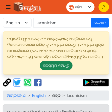
ସନ୍ଧାନ
ଦୟାକରି ୱେବସାଇଟ୍ ଏବଂ ଆଣ୍ଡ୍ରୋଏଡ୍ ଆପ୍ଲିକେସନରୁ
ବିଜ୍ଞାପନଅପସାରଣ କରିବାକୁ ସଦସ୍ୟତା କରନ୍ତୁ । ସଦସ୍ୟତା ଶୁଳ୍କ
ଆମାର୍କୋଶରେ ନୂତନ ଶବ୍ଦ ଏବଂ ସଂଜ୍ଞା ଯୋଡିବାରେ ସାହାଯ୍ୟ
କରିବ ଏବଂ ଅନ୍ୟ ଭାଷା ସହିତ ଜଡିତ ବୈଶିଷ୍ଟ୍ୟଗୁଡିକ ଯୋଡିବ ।
ସଦସ୍ୟତା ନିଅନ୍ତୁ
ଆମ୍ରକୋଶ
English
ଶବ୍ଦ
laconicism
ସମକକ୍ଷ ଏବଂ ବିପରୀତ ଶବ୍ଦ ସହିତ English ଅଭିଧାନରୁ