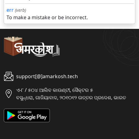
err
(verb)
To make a mistake or be incorrect.
support[@]amarkosh.tech
ଏ-୮ / ୫୦୪ ଆଲିବ କାଉଣ୍ଟୀ, ସୈକ୍ଟର ୫
ବସୁନ୍ଧରା, ଗାଜିୟାବାଦ, ୨୦୧୦୧୨ ଉତ୍ତର ପ୍ରଦେଶ, ଭାରତ