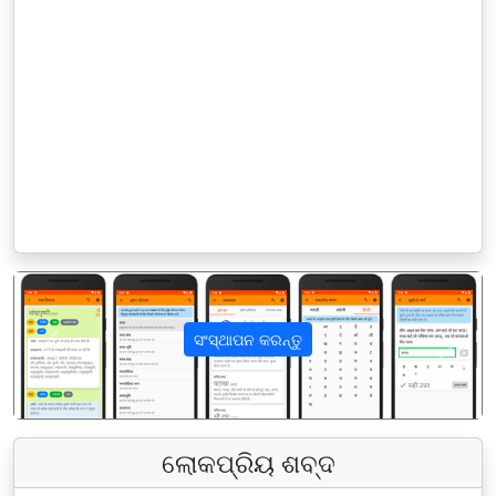
ସଂସ୍ଥାପନ କରନ୍ତୁ
पिछला
अगला
ଲୋକପ୍ରିୟ ଶବ୍ଦ