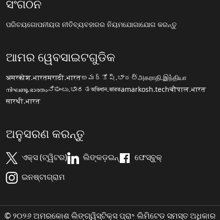
ସଂଗଠନ
ପରିଚୟ
ଗୋପନୀୟତା ନୀତି
ବ୍ୟବହାରର ନିୟମ
ଯୋଗାଯୋଗ କରନ୍ତୁ
ଆମର ୱେବସାଇଟଗୁଡିକ
अमरकोश.भारत
मराठी.भारत
అమర్కోష్.భారత్
அகராதி.இந்தியா
നിഘണ്ടു.ഭാരതം
ನಿಘಂಟು.ಭಾರತ
অভিধান.ভারত
amarkosh.tech
चौपाल.भारत
सारथी.भारत
ଅନୁସରଣ କରନ୍ତୁ
ଏକ୍ସ (ଟ୍ୱିଟର)
ଲିଙ୍କଡ଼ଇନ୍
ଫେସ୍ବୁକ୍
ଇନଷ୍ଟାଗ୍ରାମ
© ୨୦୨୬ ଅମରକୋଶ ଲିଙ୍ଗ୍ୱିସ୍ଟିକ୍ସ ପ୍ରା॰ ଲିମିଟେଡ ସମସ୍ତ ଅଧିକାର