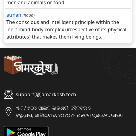
men and animals or food.
atman
(noun)
The conscious and intelligent principle within the
inert mind-body complex (irrespective of its physical
attributes) that makes them living beings.
support[@]amarkosh.tech
ଏ-୮ / ୫୦୪ ଆଲିବ କାଉଣ୍ଟୀ, ସୈକ୍ଟର ୫
ବସୁନ୍ଧରା, ଗାଜିୟାବାଦ, ୨୦୧୦୧୨ ଉତ୍ତର ପ୍ରଦେଶ, ଭାରତ