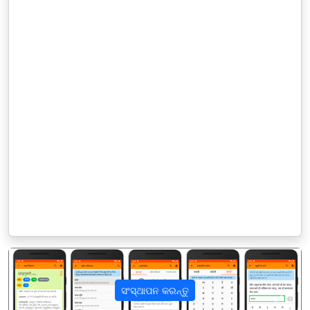
ସଂସ୍ଥାପନ କରନ୍ତୁ
पिछला
अगला