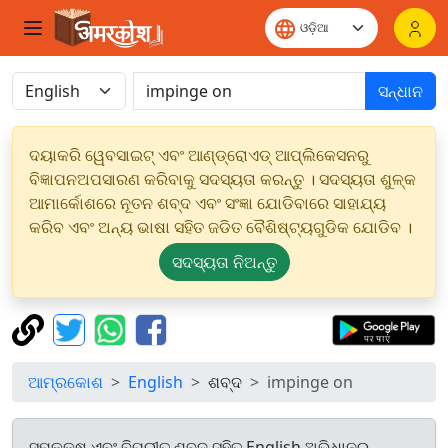
ସନ୍ଧାନ
ଦୟାକରି ୱେବସାଇଟ୍ ଏବଂ ଆଣ୍ଡ୍ରୋଏଡ୍ ଆପ୍ଲିକେସନରୁ
ବିଜ୍ଞାପନଅପସାରଣ କରିବାକୁ ସଦସ୍ୟତା କରନ୍ତୁ । ସଦସ୍ୟତା ଶୁଳ୍କ
ଆମାର୍କୋଶରେ ନୂତନ ଶବ୍ଦ ଏବଂ ସଂଜ୍ଞା ଯୋଡିବାରେ ସାହାଯ୍ୟ
କରିବ ଏବଂ ଅନ୍ୟ ଭାଷା ସହିତ ଜଡିତ ବୈଶିଷ୍ଟ୍ୟଗୁଡିକ ଯୋଡିବ ।
ସଦସ୍ୟତା ନିଅନ୍ତୁ
ଆମ୍ରକୋଶ
English
ଶବ୍ଦ
impinge on
ସମକକ୍ଷ ଏବଂ ବିପରୀତ ଶବ୍ଦ ସହିତ English ଅଭିଧାନରୁ