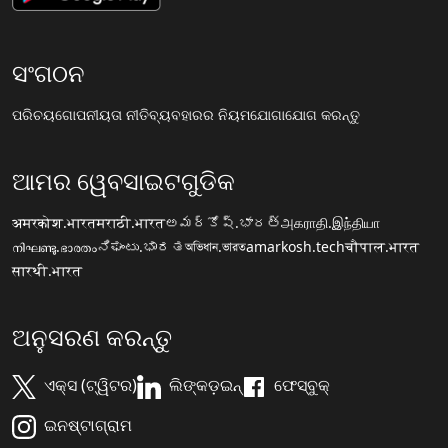
ସଂଗଠନ
ପରିଚୟ
ଗୋପନୀୟତା ନୀତି
ବ୍ୟବହାରର ନିୟମ
ଯୋଗାଯୋଗ କରନ୍ତୁ
ଆମର ୱେବସାଇଟଗୁଡିକ
अमरकोश.भारत
मराठी.भारत
అమర్కోష్.భారత్
அகராதி.இந்தியா
നിഘണ്ടു.ഭാരതം
ನಿಘಂಟು.ಭಾರತ
অভিধান.ভারত
amarkosh.tech
चौपाल.भारत
सारथी.भारत
ଅନୁସରଣ କରନ୍ତୁ
ଏକ୍ସ (ଟ୍ୱିଟର)
ଲିଙ୍କଡ଼ଇନ୍
ଫେସ୍ବୁକ୍
ଇନଷ୍ଟାଗ୍ରାମ