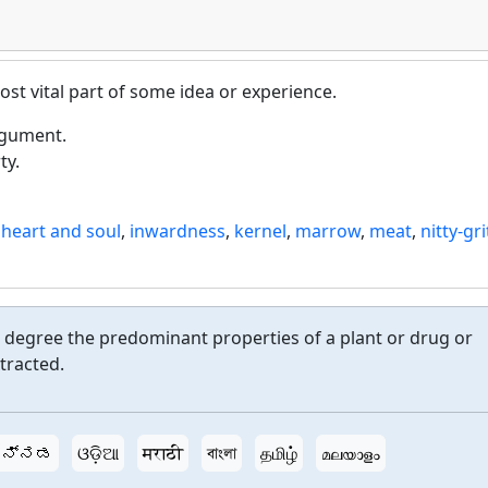
ost vital part of some idea or experience.
rgument.
ty.
,
heart and soul
,
inwardness
,
kernel
,
marrow
,
meat
,
nitty-gri
 degree the predominant properties of a plant or drug or
tracted.
ನ್ನಡ
ଓଡ଼ିଆ
मराठी
বাংলা
தமிழ்
മലയാളം