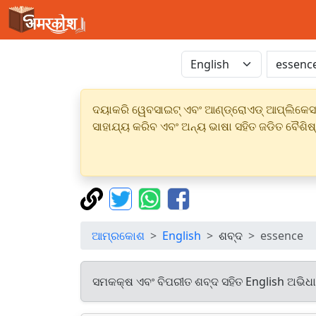
ଦୟାକରି ୱେବସାଇଟ୍ ଏବଂ ଆଣ୍ଡ୍ରୋଏଡ୍ ଆପ୍ଲିକେସନର
ସାହାଯ୍ୟ କରିବ ଏବଂ ଅନ୍ୟ ଭାଷା ସହିତ ଜଡିତ ବୈଶିଷ
ଆମ୍ରକୋଶ
English
ଶବ୍ଦ
essence
ସମକକ୍ଷ ଏବଂ ବିପରୀତ ଶବ୍ଦ ସହିତ English ଅଭିଧ