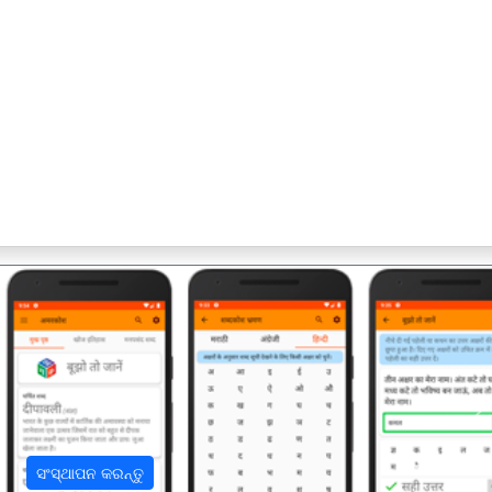
अ
ସଂସ୍ଥାପନ କରନ୍ତୁ