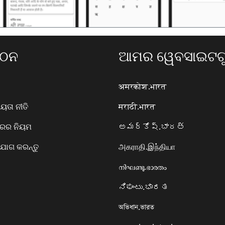
ଗଠନ
ଆମର ୱେବସାଇଟଗୁ
अमरकोश.भारत
ତା ନୀତି
मराठी.भारत
ାରର ନିୟମ
అమర్కోష్.భారత్
ୋଗ କରନ୍ତୁ
அகராதி.இந்தியா
നിഘണ്ടു.ഭാരതം
ನಿಘಂಟು.ಭಾರತ
অভিধান.ভারত