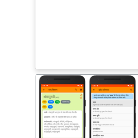
पिछला