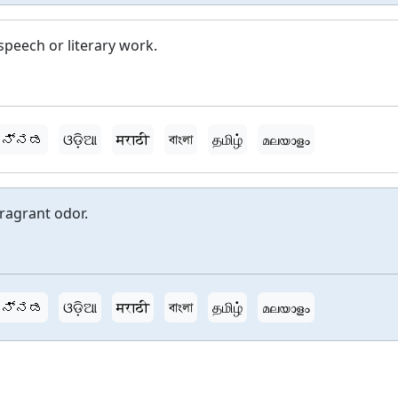
peech or literary work.
ನ್ನಡ
ଓଡ଼ିଆ
मराठी
বাংলা
தமிழ்
മലയാളം
fragrant odor.
ನ್ನಡ
ଓଡ଼ିଆ
मराठी
বাংলা
தமிழ்
മലയാളം