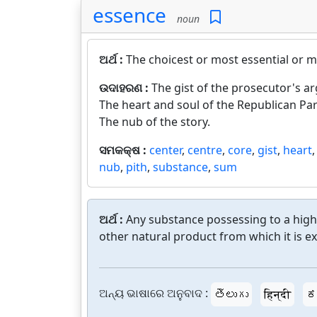
essence
noun
ଅର୍ଥ :
The choicest or most essential or m
ଉଦାହରଣ :
The gist of the prosecutor's a
The heart and soul of the Republican Par
The nub of the story.
ସମକକ୍ଷ :
center
,
centre
,
core
,
gist
,
heart
nub
,
pith
,
substance
,
sum
ଅର୍ଥ :
Any substance possessing to a high
other natural product from which it is ex
ଅନ୍ୟ ଭାଷାରେ ଅନୁବାଦ :
తెలుగు
हिन्दी
ಕ