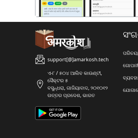
ସଂ
ପରିଚୟ
support[@]amarkosh.tech
ଗୋପନୀୟ
ଏ-୮ / ୫୦୪ ଆଲିବ କାଉଣ୍ଟୀ,
ବ୍ୟବହ
ସୈକ୍ଟର ୫
ବସୁନ୍ଧରା, ଗାଜିୟାବାଦ, ୨୦୧୦୧୨
ଯୋଗାଯ
ଉତ୍ତର ପ୍ରଦେଶ, ଭାରତ