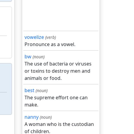
vowelize
(verb)
Pronounce as a vowel.
bw
(noun)
The use of bacteria or viruses
or toxins to destroy men and
animals or food.
best
(noun)
The supreme effort one can
make.
nanny
(noun)
A woman who is the custodian
of children.