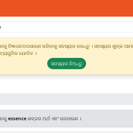
ୁ ବିଜ୍ଞାପନଅପସାରଣ କରିବାକୁ ସଦସ୍ୟତା କରନ୍ତୁ । ସଦସ୍ୟତା ଶୁଳ୍କ ଆମାର
୍ଟ୍ୟଗୁଡିକ ଯୋଡିବ ।
ସଦସ୍ୟତା ନିଅନ୍ତୁ
ାନରୁ
essence
ଶବ୍ଦର ଅର୍ଥ ଏବଂ ଉଦାହରଣ ।