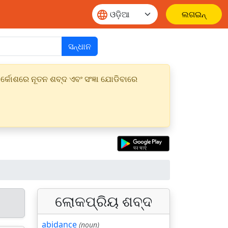
ଲଗଇନ୍
ସନ୍ଧାନ
୍କୋଶରେ ନୂତନ ଶବ୍ଦ ଏବଂ ସଂଜ୍ଞା ଯୋଡିବାରେ
ଲୋକପ୍ରିୟ ଶବ୍ଦ
abidance
(noun)