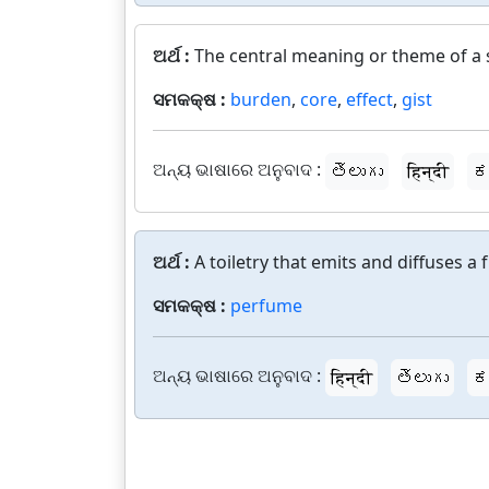
ଅର୍ଥ :
The central meaning or theme of a s
ସମକକ୍ଷ :
burden
,
core
,
effect
,
gist
ଅନ୍ୟ ଭାଷାରେ ଅନୁବାଦ :
తెలుగు
हिन्दी
ಕ
ଅର୍ଥ :
A toiletry that emits and diffuses a 
ସମକକ୍ଷ :
perfume
ଅନ୍ୟ ଭାଷାରେ ଅନୁବାଦ :
हिन्दी
తెలుగు
ಕ