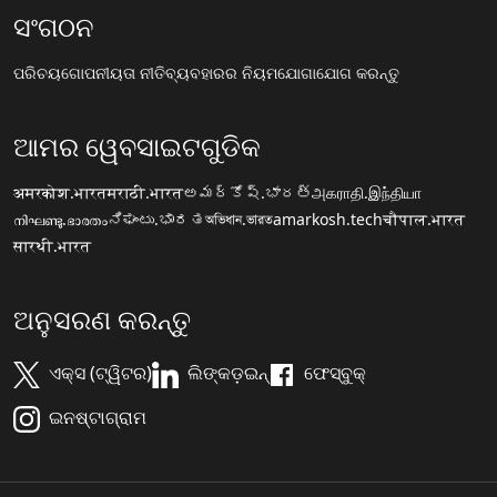
ସଂଗଠନ
ପରିଚୟ
ଗୋପନୀୟତା ନୀତି
ବ୍ୟବହାରର ନିୟମ
ଯୋଗାଯୋଗ କରନ୍ତୁ
ଆମର ୱେବସାଇଟଗୁଡିକ
अमरकोश.भारत
मराठी.भारत
అమర్కోష్.భారత్
அகராதி.இந்தியா
നിഘണ്ടു.ഭാരതം
ನಿಘಂಟು.ಭಾರತ
অভিধান.ভারত
amarkosh.tech
चौपाल.भारत
सारथी.भारत
ଅନୁସରଣ କରନ୍ତୁ
ଏକ୍ସ (ଟ୍ୱିଟର)
ଲିଙ୍କଡ଼ଇନ୍
ଫେସ୍ବୁକ୍
ଇନଷ୍ଟାଗ୍ରାମ