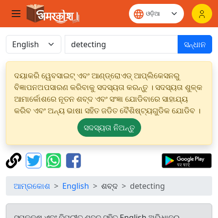
ସନ୍ଧାନ
ଦୟାକରି ୱେବସାଇଟ୍ ଏବଂ ଆଣ୍ଡ୍ରୋଏଡ୍ ଆପ୍ଲିକେସନରୁ
ବିଜ୍ଞାପନଅପସାରଣ କରିବାକୁ ସଦସ୍ୟତା କରନ୍ତୁ । ସଦସ୍ୟତା ଶୁଳ୍କ
ଆମାର୍କୋଶରେ ନୂତନ ଶବ୍ଦ ଏବଂ ସଂଜ୍ଞା ଯୋଡିବାରେ ସାହାଯ୍ୟ
କରିବ ଏବଂ ଅନ୍ୟ ଭାଷା ସହିତ ଜଡିତ ବୈଶିଷ୍ଟ୍ୟଗୁଡିକ ଯୋଡିବ ।
ସଦସ୍ୟତା ନିଅନ୍ତୁ
ଆମ୍ରକୋଶ
English
ଶବ୍ଦ
detecting
ସମକକ୍ଷ ଏବଂ ବିପରୀତ ଶବ୍ଦ ସହିତ English ଅଭିଧାନରୁ