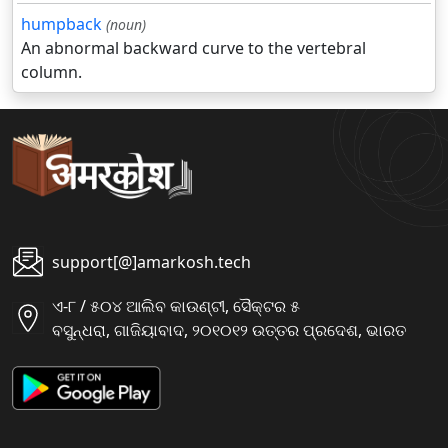
humpback
(noun)
An abnormal backward curve to the vertebral
column.
support[@]amarkosh.tech
ଏ-୮ / ୫୦୪ ଆଲିବ କାଉଣ୍ଟୀ, ସୈକ୍ଟର ୫
ବସୁନ୍ଧରା, ଗାଜିୟାବାଦ, ୨୦୧୦୧୨ ଉତ୍ତର ପ୍ରଦେଶ, ଭାରତ