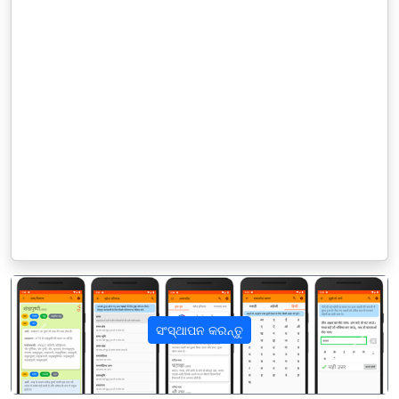
ସଂସ୍ଥାପନ କରନ୍ତୁ
पिछला
अगला