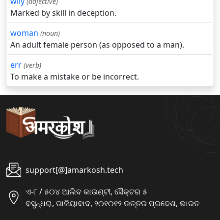
wily
(adjective)
Marked by skill in deception.
woman
(noun)
An adult female person (as opposed to a man).
err
(verb)
To make a mistake or be incorrect.
support[@]amarkosh.tech
ଏ-୮ / ୫୦୪ ଆଲିବ କାଉଣ୍ଟୀ, ସୈକ୍ଟର ୫
ବସୁନ୍ଧରା, ଗାଜିୟାବାଦ, ୨୦୧୦୧୨ ଉତ୍ତର ପ୍ରଦେଶ, ଭାରତ