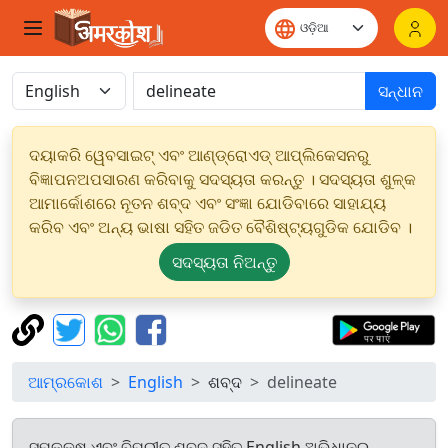
ସନ୍ଧାନ
ଦୟାକରି ୱେବସାଇଟ୍ ଏବଂ ଆଣ୍ଡ୍ରୋଏଡ୍ ଆପ୍ଲିକେସନରୁ
ବିଜ୍ଞାପନଅପସାରଣ କରିବାକୁ ସଦସ୍ୟତା କରନ୍ତୁ । ସଦସ୍ୟତା ଶୁଳ୍କ
ଆମାର୍କୋଶରେ ନୂତନ ଶବ୍ଦ ଏବଂ ସଂଜ୍ଞା ଯୋଡିବାରେ ସାହାଯ୍ୟ
କରିବ ଏବଂ ଅନ୍ୟ ଭାଷା ସହିତ ଜଡିତ ବୈଶିଷ୍ଟ୍ୟଗୁଡିକ ଯୋଡିବ ।
ସଦସ୍ୟତା ନିଅନ୍ତୁ
ଆମ୍ରକୋଶ
English
ଶବ୍ଦ
delineate
ସମକକ୍ଷ ଏବଂ ବିପରୀତ ଶବ୍ଦ ସହିତ English ଅଭିଧାନରୁ