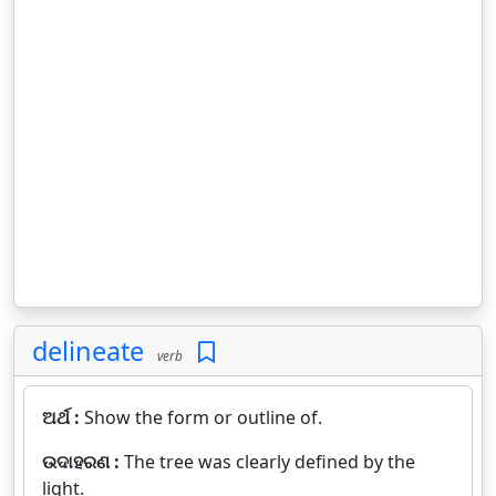
delineate
verb
ଅର୍ଥ :
Show the form or outline of.
ଉଦାହରଣ :
The tree was clearly defined by the
light.