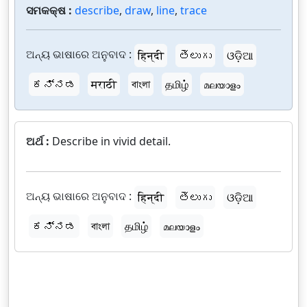
ସମକକ୍ଷ :
describe
,
draw
,
line
,
trace
ଅନ୍ୟ ଭାଷାରେ ଅନୁବାଦ :
हिन्दी
తెలుగు
ଓଡ଼ିଆ
ಕನ್ನಡ
मराठी
বাংলা
தமிழ்
മലയാളം
ଅର୍ଥ :
Describe in vivid detail.
ଅନ୍ୟ ଭାଷାରେ ଅନୁବାଦ :
हिन्दी
తెలుగు
ଓଡ଼ିଆ
ಕನ್ನಡ
বাংলা
தமிழ்
മലയാളം