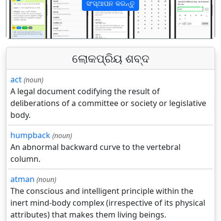
ସଂସ୍ଥାପନ କରନ୍ତୁ
पिछला
अगला
ଲୋକପ୍ରିୟ ଶବ୍ଦ
act
(noun)
A legal document codifying the result of
deliberations of a committee or society or legislative
body.
humpback
(noun)
An abnormal backward curve to the vertebral
column.
atman
(noun)
The conscious and intelligent principle within the
inert mind-body complex (irrespective of its physical
attributes) that makes them living beings.