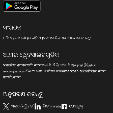
ସଂଗଠନ
ପରିଚୟ
ଗୋପନୀୟତା ନୀତି
ବ୍ୟବହାରର ନିୟମ
ଯୋଗାଯୋଗ କରନ୍ତୁ
ଆମର ୱେବସାଇଟଗୁଡିକ
अमरकोश.भारत
मराठी.भारत
అమర్కోష్.భారత్
அகராதி.இந்தியா
നിഘണ്ടു.ഭാരതം
ನಿಘಂಟು.ಭಾರತ
অভিধান.ভারত
amarkosh.tech
चौपाल.भारत
सारथी.भारत
ଅନୁସରଣ କରନ୍ତୁ
ଏକ୍ସ (ଟ୍ୱିଟର)
ଲିଙ୍କଡ଼ଇନ୍
ଫେସ୍ବୁକ୍