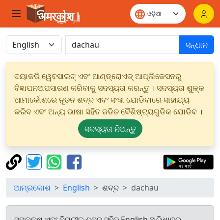
ସନ୍ଧାନ
ଦୟାକରି ୱେବସାଇଟ୍ ଏବଂ ଆଣ୍ଡ୍ରୋଏଡ୍ ଆପ୍ଲିକେସନରୁ
ବିଜ୍ଞାପନଅପସାରଣ କରିବାକୁ ସଦସ୍ୟତା କରନ୍ତୁ । ସଦସ୍ୟତା ଶୁଳ୍କ
ଆମାର୍କୋଶରେ ନୂତନ ଶବ୍ଦ ଏବଂ ସଂଜ୍ଞା ଯୋଡିବାରେ ସାହାଯ୍ୟ
କରିବ ଏବଂ ଅନ୍ୟ ଭାଷା ସହିତ ଜଡିତ ବୈଶିଷ୍ଟ୍ୟଗୁଡିକ ଯୋଡିବ ।
ସଦସ୍ୟତା ନିଅନ୍ତୁ
ଆମ୍ରକୋଶ
English
ଶବ୍ଦ
dachau
ସମକକ୍ଷ ଏବଂ ବିପରୀତ ଶବ୍ଦ ସହିତ English ଅଭିଧାନରୁ