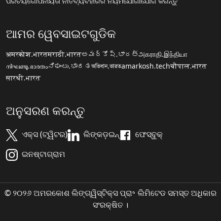
ପରିଚୟ
ଗୋପନୀୟତା ନୀତି
ବ୍ୟବହାରର ନିୟମ
ଯୋଗାଯୋଗ କରନ୍ତୁ
ଆମର ୱେବସାଇଟଗୁଡିକ
अमरकोश.भारत
मराठी.भारत
అమర్కోష్.భారత్
அகராதி.இந்தியா
നിഘണ്ടു.ഭാരതം
ನಿಘಂಟು.ಭಾರತ
অভিধান.ভারত
amarkosh.tech
चौपाल.भारत
सारथी.भारत
ଅନୁସରଣ କରନ୍ତୁ
ଏକ୍ସ (ଟ୍ୱିଟର)
ଲିଙ୍କଡ଼ଇନ୍
ଫେସ୍ବୁକ୍
ଇନଷ୍ଟାଗ୍ରାମ
© ୨୦୨୬ ଅମରକୋଶ ଲିଙ୍ଗ୍ୱିସ୍ଟିକ୍ସ ପ୍ରା॰ ଲିମିଟେଡ ସମସ୍ତ ଅଧିକାର
ସଂରକ୍ଷିତ ।