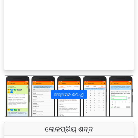
ସଂସ୍ଥାପନ କରନ୍ତୁ
पिछला
अगला
ଲୋକପ୍ରିୟ ଶବ୍ଦ