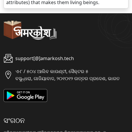
attributes) that makes them living beings.
support[@]amarkosh.tech
ଏ-୮ / ୫୦୪ ଆଲିବ କାଉଣ୍ଟୀ, ସୈକ୍ଟର ୫
ବସୁନ୍ଧରା, ଗାଜିୟାବାଦ, ୨୦୧୦୧୨ ଉତ୍ତର ପ୍ରଦେଶ, ଭାରତ
ସଂଗଠନ