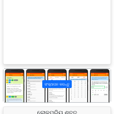
ସଂସ୍ଥାପନ କରନ୍ତୁ
पिछला
अगला
ଲୋକପ୍ରିୟ ଶବ୍ଦ