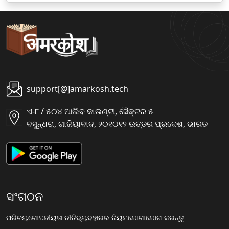
support[@]amarkosh.tech
ଏ-୮ / ୫୦୪ ଆଲିବ କାଉଣ୍ଟୀ, ସୈକ୍ଟର ୫
ବସୁନ୍ଧରା, ଗାଜିୟାବାଦ, ୨୦୧୦୧୨ ଉତ୍ତର ପ୍ରଦେଶ, ଭାରତ
ସଂଗଠନ
ପରିଚୟ
ଗୋପନୀୟତା ନୀତି
ବ୍ୟବହାରର ନିୟମ
ଯୋଗାଯୋଗ କରନ୍ତୁ