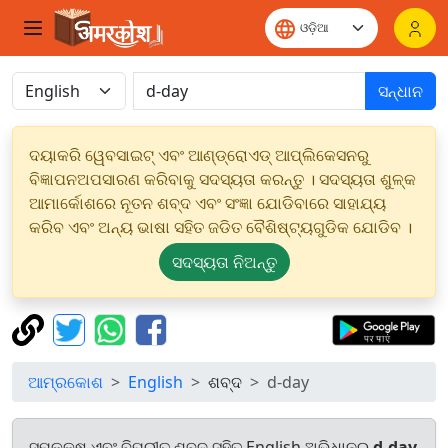
ସନ୍ଧାନ
ଦୟାକରି ୱେବସାଇଟ୍ ଏବଂ ଆଣ୍ଡ୍ରୋଏଡ୍ ଆପ୍ଲିକେସନରୁ
ବିଜ୍ଞାପନଅପସାରଣ କରିବାକୁ ସଦସ୍ୟତା କରନ୍ତୁ । ସଦସ୍ୟତା ଶୁଳ୍କ
ଆମାର୍କୋଶରେ ନୂତନ ଶବ୍ଦ ଏବଂ ସଂଜ୍ଞା ଯୋଡିବାରେ ସାହାଯ୍ୟ
କରିବ ଏବଂ ଅନ୍ୟ ଭାଷା ସହିତ ଜଡିତ ବୈଶିଷ୍ଟ୍ୟଗୁଡିକ ଯୋଡିବ ।
ସଦସ୍ୟତା ନିଅନ୍ତୁ
ଆମ୍ରକୋଶ
English
ଶବ୍ଦ
d-day
ସମକକ୍ଷ ଏବଂ ବିପରୀତ ଶବ୍ଦ ସହିତ English ଅଭିଧାନରୁ
d-day