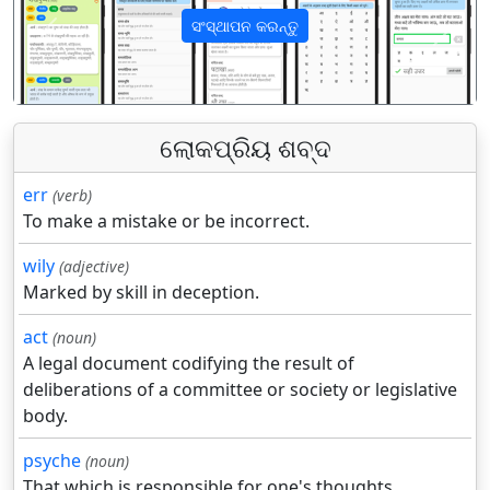
ସଂସ୍ଥାପନ କରନ୍ତୁ
पिछला
अगला
ଲୋକପ୍ରିୟ ଶବ୍ଦ
err
(verb)
To make a mistake or be incorrect.
wily
(adjective)
Marked by skill in deception.
act
(noun)
A legal document codifying the result of
deliberations of a committee or society or legislative
body.
psyche
(noun)
That which is responsible for one's thoughts,