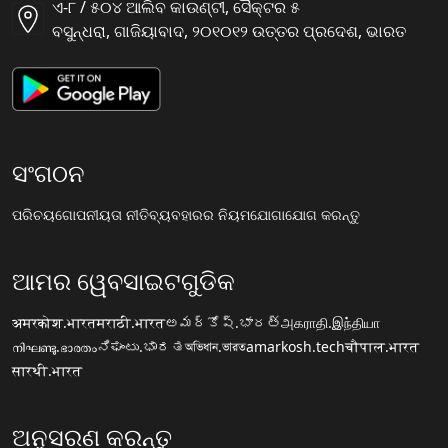
ଏ-୮ / ୫୦୪ ଆଲିବ କାଉଣ୍ଟୀ, ସୈକ୍ଟର ୫
ବସୁନ୍ଧରା, ଗାଜିୟାବାଦ, ୨୦୧୦୧୨ ଉତ୍ତର ପ୍ରଦେଶ, ଭାରତ
ସଂଗଠନ
ପରିଚୟ
ଗୋପନୀୟତା ନୀତି
ବ୍ୟବହାରର ନିୟମ
ଯୋଗାଯୋଗ କରନ୍ତୁ
ଆମର ୱେବସାଇଟଗୁଡିକ
अमरकोश.भारत
मराठी.भारत
అమర్కోష్.భారత్
அகராதி.இந்தியா
നിഘണ്ടു.ഭാരതം
ನಿಘಂಟು.ಭಾರತ
অভিধান.ভারত
amarkosh.tech
चौपाल.भारत
सारथी.भारत
ଅନୁସରଣ କରନ୍ତୁ