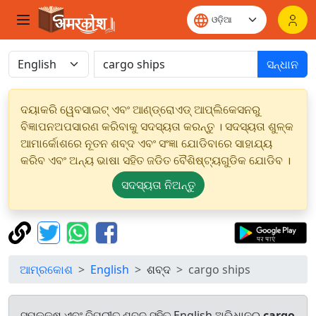
ସନ୍ଧାନ
ଦୟାକରି ୱେବସାଇଟ୍ ଏବଂ ଆଣ୍ଡ୍ରୋଏଡ୍ ଆପ୍ଲିକେସନରୁ
ବିଜ୍ଞାପନଅପସାରଣ କରିବାକୁ ସଦସ୍ୟତା କରନ୍ତୁ । ସଦସ୍ୟତା ଶୁଳ୍କ
ଆମାର୍କୋଶରେ ନୂତନ ଶବ୍ଦ ଏବଂ ସଂଜ୍ଞା ଯୋଡିବାରେ ସାହାଯ୍ୟ
କରିବ ଏବଂ ଅନ୍ୟ ଭାଷା ସହିତ ଜଡିତ ବୈଶିଷ୍ଟ୍ୟଗୁଡିକ ଯୋଡିବ ।
ସଦସ୍ୟତା ନିଅନ୍ତୁ
ଆମ୍ରକୋଶ
English
ଶବ୍ଦ
cargo ships
ସମକକ୍ଷ ଏବଂ ବିପରୀତ ଶବ୍ଦ ସହିତ English ଅଭିଧାନରୁ
cargo