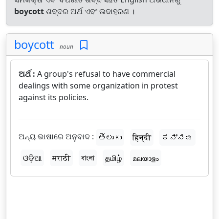
boycott
ଶବ୍ଦର ଅର୍ଥ ଏବଂ ଉଦାହରଣ ।
boycott
noun
ଅର୍ଥ :
A group's refusal to have commercial
dealings with some organization in protest
against its policies.
ଅନ୍ୟ ଭାଷାରେ ଅନୁବାଦ :
తెలుగు
हिन्दी
ಕನ್ನಡ
ଓଡ଼ିଆ
मराठी
বাংলা
தமிழ்
മലയാളം