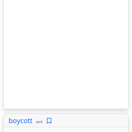
boycott
verb