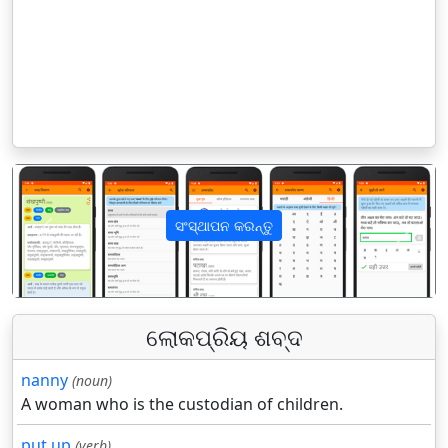
ସଂସ୍ଥାପନ କରନ୍ତୁ
पिछला
अगला
ଲୋକପ୍ରିୟ ଶବ୍ଦ
nanny
(noun)
A woman who is the custodian of children.
put up
(verb)