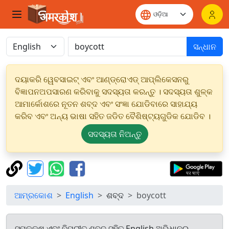
ସନ୍ଧାନ
ଦୟାକରି ୱେବସାଇଟ୍ ଏବଂ ଆଣ୍ଡ୍ରୋଏଡ୍ ଆପ୍ଲିକେସନରୁ
ବିଜ୍ଞାପନଅପସାରଣ କରିବାକୁ ସଦସ୍ୟତା କରନ୍ତୁ । ସଦସ୍ୟତା ଶୁଳ୍କ
ଆମାର୍କୋଶରେ ନୂତନ ଶବ୍ଦ ଏବଂ ସଂଜ୍ଞା ଯୋଡିବାରେ ସାହାଯ୍ୟ
କରିବ ଏବଂ ଅନ୍ୟ ଭାଷା ସହିତ ଜଡିତ ବୈଶିଷ୍ଟ୍ୟଗୁଡିକ ଯୋଡିବ ।
ସଦସ୍ୟତା ନିଅନ୍ତୁ
ଆମ୍ରକୋଶ
English
ଶବ୍ଦ
boycott
ସମକକ୍ଷ ଏବଂ ବିପରୀତ ଶବ୍ଦ ସହିତ English ଅଭିଧାନରୁ