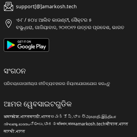
support[@]amarkosh.tech
ଏ-୮ / ୫୦୪ ଆଲିବ କାଉଣ୍ଟୀ, ସୈକ୍ଟର ୫
ବସୁନ୍ଧରା, ଗାଜିୟାବାଦ, ୨୦୧୦୧୨ ଉତ୍ତର ପ୍ରଦେଶ, ଭାରତ
ସଂଗଠନ
ପରିଚୟ
ଗୋପନୀୟତା ନୀତି
ବ୍ୟବହାରର ନିୟମ
ଯୋଗାଯୋଗ କରନ୍ତୁ
ଆମର ୱେବସାଇଟଗୁଡିକ
अमरकोश.भारत
मराठी.भारत
అమర్కోష్.భారత్
அகராதி.இந்தியா
നിഘണ്ടു.ഭാരതം
ನಿಘಂಟು.ಭಾರತ
অভিধান.ভারত
amarkosh.tech
चौपाल.भारत
सारथी.भारत