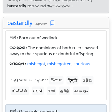
bastardly
ଶବ୍ଦର ଅର୍ଥ ଏବଂ ଉଦାହରଣ ।
bastardly
adjective
ଅର୍ଥ :
Born out of wedlock.
ଉଦାହରଣ :
The dominions of both rulers passed
away to their spurious or doubtful offspring.
ସମକକ୍ଷ :
misbegot
,
misbegotten
,
spurious
ଅନ୍ୟ ଭାଷାରେ ଅନୁବାଦ :
తెలుగు
हिन्दी
ଓଡ଼ିଆ
ಕನ್ನಡ
मराठी
বাংলা
தமிழ்
മലയാളം
ଅର୍ଥ :
Of no value or worth.