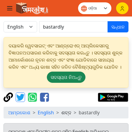
ସନ୍ଧାନ
ଦୟାକରି ୱେବସାଇଟ୍ ଏବଂ ଆଣ୍ଡ୍ରୋଏଡ୍ ଆପ୍ଲିକେସନରୁ
ବିଜ୍ଞାପନଅପସାରଣ କରିବାକୁ ସଦସ୍ୟତା କରନ୍ତୁ । ସଦସ୍ୟତା ଶୁଳ୍କ
ଆମାର୍କୋଶରେ ନୂତନ ଶବ୍ଦ ଏବଂ ସଂଜ୍ଞା ଯୋଡିବାରେ ସାହାଯ୍ୟ
କରିବ ଏବଂ ଅନ୍ୟ ଭାଷା ସହିତ ଜଡିତ ବୈଶିଷ୍ଟ୍ୟଗୁଡିକ ଯୋଡିବ ।
ସଦସ୍ୟତା ନିଅନ୍ତୁ
ଆମ୍ରକୋଶ
English
ଶବ୍ଦ
bastardly
ସମକକ୍ଷ ଏବଂ ବିପରୀତ ଶବ୍ଦ ସହିତ English ଅଭିଧାନରୁ