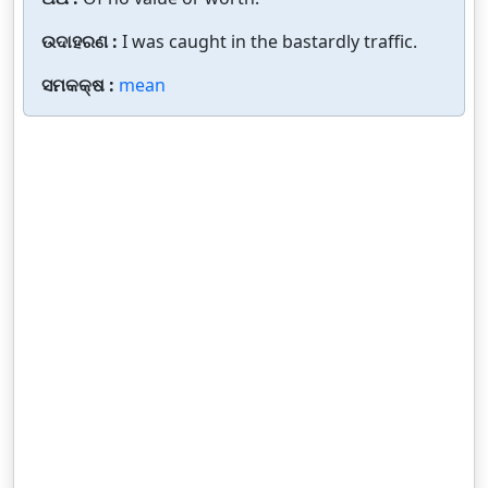
ଉଦାହରଣ :
I was caught in the bastardly traffic.
ସମକକ୍ଷ :
mean