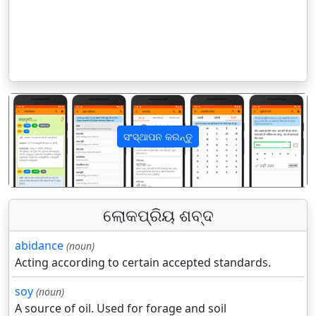
ସଂସ୍ଥାପନ କରନ୍ତୁ
पिछला
अगला
ଲୋକପ୍ରିୟ ଶବ୍ଦ
abidance
(noun)
Acting according to certain accepted standards.
soy
(noun)
A source of oil. Used for forage and soil