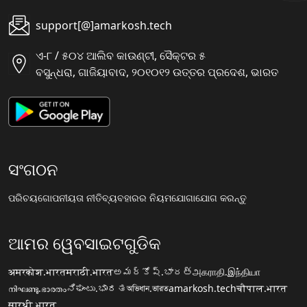
support[@]amarkosh.tech
ଏ-୮ / ୫୦୪ ଆଲିବ କାଉଣ୍ଟୀ, ସୈକ୍ଟର ୫
ବସୁନ୍ଧରା, ଗାଜିୟାବାଦ, ୨୦୧୦୧୨ ଉତ୍ତର ପ୍ରଦେଶ, ଭାରତ
ସଂଗଠନ
ପରିଚୟ
ଗୋପନୀୟତା ନୀତି
ବ୍ୟବହାରର ନିୟମ
ଯୋଗାଯୋଗ କରନ୍ତୁ
ଆମର ୱେବସାଇଟଗୁଡିକ
अमरकोश.भारत
मराठी.भारत
అమర్కోష్.భారత్
அகராதி.இந்தியா
നിഘണ്ടു.ഭാരതം
ನಿಘಂಟು.ಭಾರತ
অভিধান.ভারত
amarkosh.tech
चौपाल.भारत
सारथी.भारत