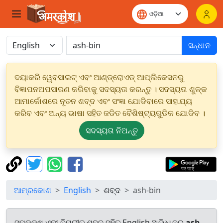
ସନ୍ଧାନ
ଦୟାକରି ୱେବସାଇଟ୍ ଏବଂ ଆଣ୍ଡ୍ରୋଏଡ୍ ଆପ୍ଲିକେସନରୁ
ବିଜ୍ଞାପନଅପସାରଣ କରିବାକୁ ସଦସ୍ୟତା କରନ୍ତୁ । ସଦସ୍ୟତା ଶୁଳ୍କ
ଆମାର୍କୋଶରେ ନୂତନ ଶବ୍ଦ ଏବଂ ସଂଜ୍ଞା ଯୋଡିବାରେ ସାହାଯ୍ୟ
କରିବ ଏବଂ ଅନ୍ୟ ଭାଷା ସହିତ ଜଡିତ ବୈଶିଷ୍ଟ୍ୟଗୁଡିକ ଯୋଡିବ ।
ସଦସ୍ୟତା ନିଅନ୍ତୁ
ଆମ୍ରକୋଶ
English
ଶବ୍ଦ
ash-bin
ସମକକ୍ଷ ଏବଂ ବିପରୀତ ଶବ୍ଦ ସହିତ English ଅଭିଧାନରୁ
ash-