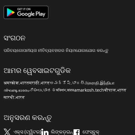
ସଂଗଠନ
ପରିଚୟ
ଗୋପନୀୟତା ନୀତି
ବ୍ୟବହାରର ନିୟମ
ଯୋଗାଯୋଗ କରନ୍ତୁ
ଆମର ୱେବସାଇଟଗୁଡିକ
अमरकोश.भारत
मराठी.भारत
అమర్కోష్.భారత్
அகராதி.இந்தியா
നിഘണ്ടു.ഭാരതം
ನಿಘಂಟು.ಭಾರತ
অভিধান.ভারত
amarkosh.tech
चौपाल.भारत
सारथी.भारत
ଅନୁସରଣ କରନ୍ତୁ
ଏକ୍ସ (ଟ୍ୱିଟର)
ଲିଙ୍କଡ଼ଇନ୍
ଫେସ୍ବୁକ୍