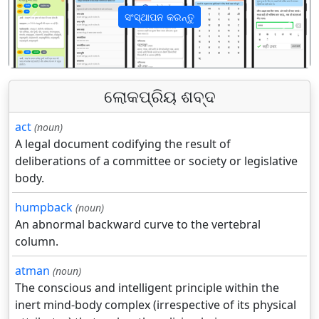
ସଂସ୍ଥାପନ କରନ୍ତୁ
पिछला
अगला
ଲୋକପ୍ରିୟ ଶବ୍ଦ
act
(noun)
A legal document codifying the result of
deliberations of a committee or society or legislative
body.
humpback
(noun)
An abnormal backward curve to the vertebral
column.
atman
(noun)
The conscious and intelligent principle within the
inert mind-body complex (irrespective of its physical