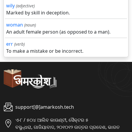
wily
(adjective)
Marked by skill in deception.
woman
(noun)
An adult female person (as opposed to a man).
err
(verb)
To make a mistake or be incorrect.
support[@]amarkosh.tech
ଏ-୮ / ୫୦୪ ଆଲିବ କାଉଣ୍ଟୀ, ସୈକ୍ଟର ୫
ବସୁନ୍ଧରା, ଗାଜିୟାବାଦ, ୨୦୧୦୧୨ ଉତ୍ତର ପ୍ରଦେଶ, ଭାରତ