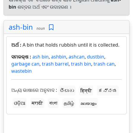
bin
ଶବ୍ଦର ଅର୍ଥ ଏବଂ ଉଦାହରଣ ।
ash-bin
noun
ଅର୍ଥ :
A bin that holds rubbish until it is collected.
ସମକକ୍ଷ :
ash bin
,
ashbin
,
ashcan
,
dustbin
,
garbage can
,
trash barrel
,
trash bin
,
trash can
,
wastebin
ଅନ୍ୟ ଭାଷାରେ ଅନୁବାଦ :
తెలుగు
हिन्दी
ಕನ್ನಡ
ଓଡ଼ିଆ
मराठी
বাংলা
தமிழ்
മലയാളം