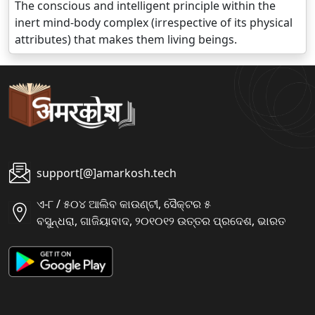
The conscious and intelligent principle within the
inert mind-body complex (irrespective of its physical
attributes) that makes them living beings.
support[@]amarkosh.tech
ଏ-୮ / ୫୦୪ ଆଲିବ କାଉଣ୍ଟୀ, ସୈକ୍ଟର ୫
ବସୁନ୍ଧରା, ଗାଜିୟାବାଦ, ୨୦୧୦୧୨ ଉତ୍ତର ପ୍ରଦେଶ, ଭାରତ