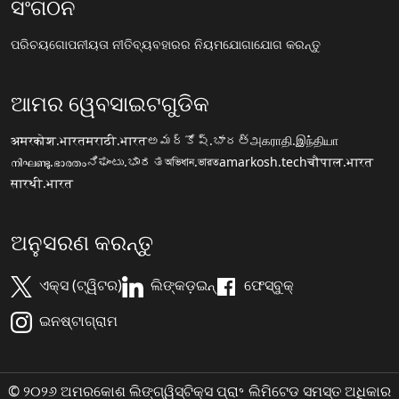
ସଂଗଠନ
ପରିଚୟ
ଗୋପନୀୟତା ନୀତି
ବ୍ୟବହାରର ନିୟମ
ଯୋଗାଯୋଗ କରନ୍ତୁ
ଆମର ୱେବସାଇଟଗୁଡିକ
अमरकोश.भारत
मराठी.भारत
అమర్కోష్.భారత్
அகராதி.இந்தியா
നിഘണ്ടു.ഭാരതം
ನಿಘಂಟು.ಭಾರತ
অভিধান.ভারত
amarkosh.tech
चौपाल.भारत
सारथी.भारत
ଅନୁସରଣ କରନ୍ତୁ
ଏକ୍ସ (ଟ୍ୱିଟର)
ଲିଙ୍କଡ଼ଇନ୍
ଫେସ୍ବୁକ୍
ଇନଷ୍ଟାଗ୍ରାମ
© ୨୦୨୬ ଅମରକୋଶ ଲିଙ୍ଗ୍ୱିସ୍ଟିକ୍ସ ପ୍ରା॰ ଲିମିଟେଡ ସମସ୍ତ ଅଧିକାର