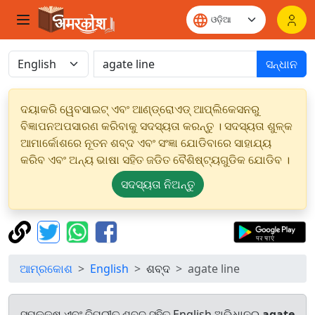
ସନ୍ଧାନ
ଦୟାକରି ୱେବସାଇଟ୍ ଏବଂ ଆଣ୍ଡ୍ରୋଏଡ୍ ଆପ୍ଲିକେସନରୁ
ବିଜ୍ଞାପନଅପସାରଣ କରିବାକୁ ସଦସ୍ୟତା କରନ୍ତୁ । ସଦସ୍ୟତା ଶୁଳ୍କ
ଆମାର୍କୋଶରେ ନୂତନ ଶବ୍ଦ ଏବଂ ସଂଜ୍ଞା ଯୋଡିବାରେ ସାହାଯ୍ୟ
କରିବ ଏବଂ ଅନ୍ୟ ଭାଷା ସହିତ ଜଡିତ ବୈଶିଷ୍ଟ୍ୟଗୁଡିକ ଯୋଡିବ ।
ସଦସ୍ୟତା ନିଅନ୍ତୁ
ଆମ୍ରକୋଶ
English
ଶବ୍ଦ
agate line
ସମକକ୍ଷ ଏବଂ ବିପରୀତ ଶବ୍ଦ ସହିତ English ଅଭିଧାନରୁ
agate