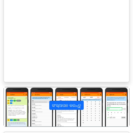
ସଂସ୍ଥାପନ କରନ୍ତୁ
पिछला
अगला