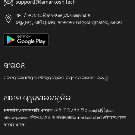
support[@]amarkosh.tech
ଏ-୮ / ୫୦୪ ଆଲିବ କାଉଣ୍ଟୀ, ସୈକ୍ଟର ୫
ବସୁନ୍ଧରା, ଗାଜିୟାବାଦ, ୨୦୧୦୧୨ ଉତ୍ତର ପ୍ରଦେଶ, ଭାରତ
ସଂଗଠନ
ପରିଚୟ
ଗୋପନୀୟତା ନୀତି
ବ୍ୟବହାରର ନିୟମ
ଯୋଗାଯୋଗ କରନ୍ତୁ
ଆମର ୱେବସାଇଟଗୁଡିକ
अमरकोश.भारत
मराठी.भारत
అమర్కోష్.భారత్
அகராதி.இந்தியா
നിഘണ്ടു.ഭാരതം
ನಿಘಂಟು.ಭಾರತ
অভিধান.ভারত
amarkosh.tech
चौपाल.भारत
सारथी.भारत