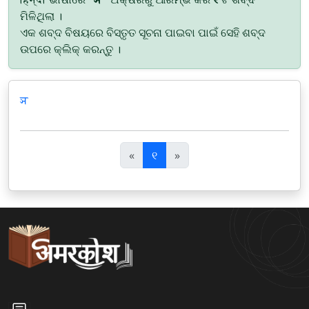
ମିଳିଥିଲା ।
ଏକ ଶବ୍ଦ ବିଷୟରେ ବିସ୍ତୃତ ସୂଚନା ପାଇବା ପାଇଁ ସେହି ଶବ୍ଦ
ଉପରେ କ୍ଲିକ୍ କରନ୍ତୁ ।
ञ
पि
अ
«
୧
»
छ
ग
ला
ला