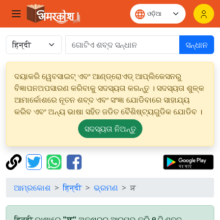
ସନ୍ଧାନ
ଦୟାକରି ୱେବସାଇଟ୍ ଏବଂ ଆଣ୍ଡ୍ରୋଏଡ୍ ଆପ୍ଲିକେସନରୁ
ବିଜ୍ଞାପନଅପସାରଣ କରିବାକୁ ସଦସ୍ୟତା କରନ୍ତୁ । ସଦସ୍ୟତା ଶୁଳ୍କ
ଆମାର୍କୋଶରେ ନୂତନ ଶବ୍ଦ ଏବଂ ସଂଜ୍ଞା ଯୋଡିବାରେ ସାହାଯ୍ୟ
କରିବ ଏବଂ ଅନ୍ୟ ଭାଷା ସହିତ ଜଡିତ ବୈଶିଷ୍ଟ୍ୟଗୁଡିକ ଯୋଡିବ ।
ସଦସ୍ୟତା ନିଅନ୍ତୁ
ଆମ୍ରକୋଶ
हिन्दी
ଭ୍ରମଣ
ञ
हिन्दी ଭାଷାରେ
"ञ"
ଅକ୍ଷରରୁ ଆରମ୍ଭ କରି
୧
ଟି ଶବ୍ଦ