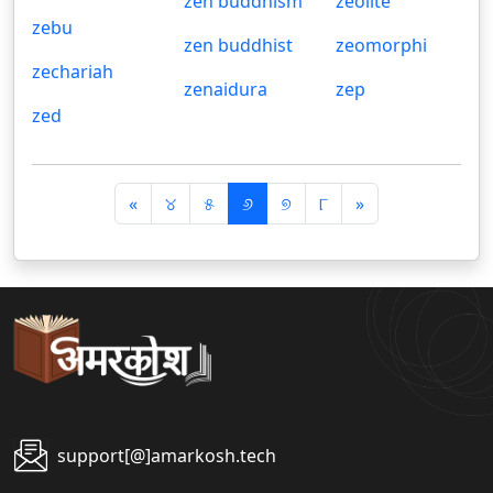
zen buddhism
zeolite
zebu
zen buddhist
zeomorphi
zechariah
zenaidura
zep
zed
पि
अ
«
୪
୫
୬
୭
୮
»
छ
ग
ला
ला
support[@]amarkosh.tech