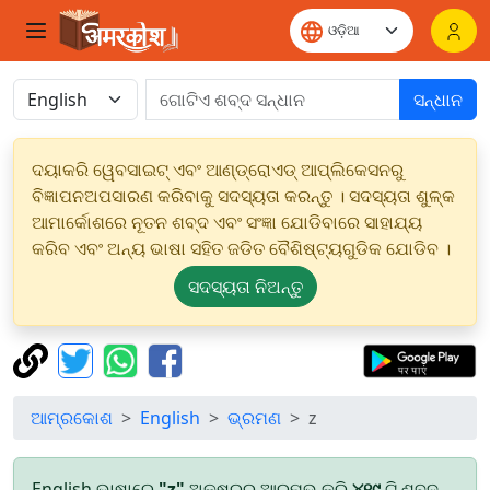
ସନ୍ଧାନ
ଦୟାକରି ୱେବସାଇଟ୍ ଏବଂ ଆଣ୍ଡ୍ରୋଏଡ୍ ଆପ୍ଲିକେସନରୁ
ବିଜ୍ଞାପନଅପସାରଣ କରିବାକୁ ସଦସ୍ୟତା କରନ୍ତୁ । ସଦସ୍ୟତା ଶୁଳ୍କ
ଆମାର୍କୋଶରେ ନୂତନ ଶବ୍ଦ ଏବଂ ସଂଜ୍ଞା ଯୋଡିବାରେ ସାହାଯ୍ୟ
କରିବ ଏବଂ ଅନ୍ୟ ଭାଷା ସହିତ ଜଡିତ ବୈଶିଷ୍ଟ୍ୟଗୁଡିକ ଯୋଡିବ ।
ସଦସ୍ୟତା ନିଅନ୍ତୁ
ଆମ୍ରକୋଶ
English
ଭ୍ରମଣ
z
English ଭାଷାରେ
"z"
ଅକ୍ଷରରୁ ଆରମ୍ଭ କରି
୪୧୯
ଟି ଶବ୍ଦ